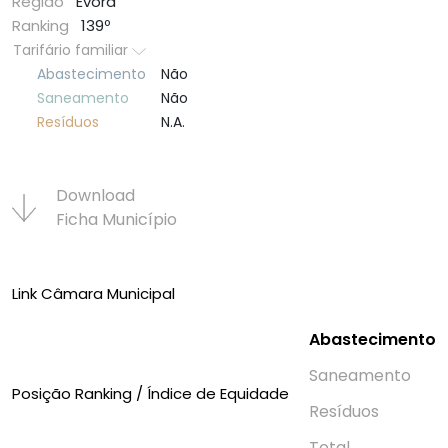
Região
Évora
Ranking
139º
Tarifário familiar
Abastecimento
Não
Saneamento
Não
Resí­duos
N.A.
Download
Ficha Municí­pio
Link Câmara Municipal
Abastecimento
Saneamento
Posição Ranking / Índice de Equidade
Resí­duos
Total