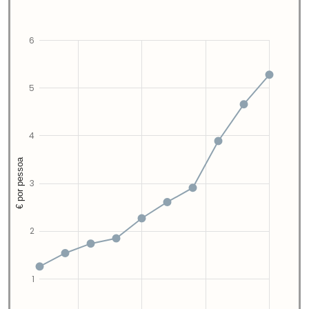
6
5
4
€ por pessoa
3
2
1