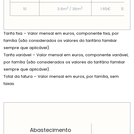
3
3
10
3.6m
/ 36m
1.65€
52.75
Tarifa fixa – Valor mensal em euros, componente fixa, por
família (são considerados os valores do tarifário familiar
sempre que aplicável).
Tarifa variável – Valor mensal em euros, componente variável,
por família (são considerados os valores do tarifário familiar
sempre que aplicável).
Total da fatura – Valor mensal em euros, por família, sem
taxas.
PREÇOS EM CADA DIMENSÃO FAMILIAR
Abastecimento