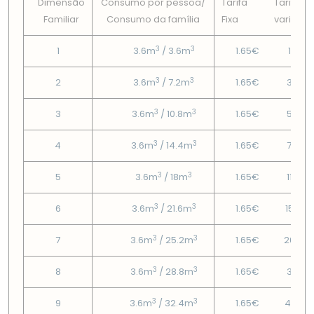
Dimensão
Consumo por pessoa/
Tarifa
Tarifa
Familiar
Consumo da famí­lia
Fixa
variável
3
3
1
3.6m
/ 3.6m
1.65€
1.26€
3
3
2
3.6m
/ 7.2m
1.65€
3.07€
3
3
3
3.6m
/ 10.8m
1.65€
5.23€
3
3
4
3.6m
/ 14.4m
1.65€
7.39€
3
3
5
3.6m
/ 18m
1.65€
11.35€
3
3
6
3.6m
/ 21.6m
1.65€
15.67
3
3
7
3.6m
/ 25.2m
1.65€
20.35
3
3
8
3.6m
/ 28.8m
1.65€
31.15€
3
3
9
3.6m
/ 32.4m
1.65€
41.95