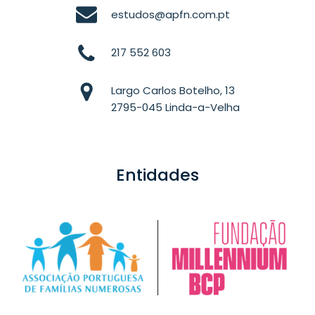
estudos@apfn.com.pt
217 552 603
Largo Carlos Botelho, 13
2795-045 Linda-a-Velha
Entidades