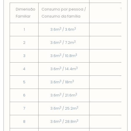
Dimensão
Consumo por pessoa /
Tarif
Familiar
Consumo da famí­lia
Fix
3
3
1
3.6m
/ 3.6m
1.65
3
3
2
3.6m
/ 7.2m
1.65
3
3
3
3.6m
/ 10.8m
1.65
3
3
4
3.6m
/ 14.4m
1.65
3
3
5
3.6m
/ 18m
1.65
3
3
6
3.6m
/ 21.6m
1.65
3
3
7
3.6m
/ 25.2m
1.65
3
3
8
3.6m
/ 28.8m
1.65