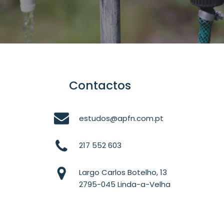
Contactos
estudos@apfn.com.pt
217 552 603
Largo Carlos Botelho, 13
2795-045 Linda-a-Velha