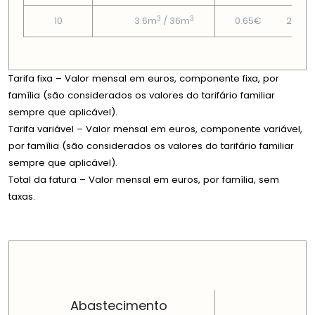
3
3
10
3.6m
/ 36m
0.65€
29.71
Tarifa fixa – Valor mensal em euros, componente fixa, por
família (são considerados os valores do tarifário familiar
sempre que aplicável).
Tarifa variável – Valor mensal em euros, componente variável,
por família (são considerados os valores do tarifário familiar
sempre que aplicável).
Total da fatura – Valor mensal em euros, por família, sem
taxas.
PREÇOS EM CADA DIMENSÃO FAMILIAR
Abastecimento