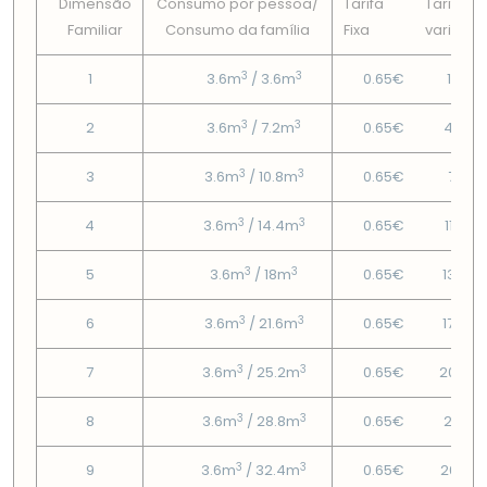
Dimensão
Consumo por pessoa/
Tarifa
Tarifa
Familiar
Consumo da famí­lia
Fixa
variável
3
3
1
3.6m
/ 3.6m
0.65€
1.67€
3
3
2
3.6m
/ 7.2m
0.65€
4.36€
3
3
3
3.6m
/ 10.8m
0.65€
7.71€
3
3
4
3.6m
/ 14.4m
0.65€
11.05€
3
3
5
3.6m
/ 18m
0.65€
13.93
3
3
6
3.6m
/ 21.6m
0.65€
17.08
3
3
7
3.6m
/ 25.2m
0.65€
20.24
3
3
8
3.6m
/ 28.8m
0.65€
23.4€
3
3
9
3.6m
/ 32.4m
0.65€
26.55