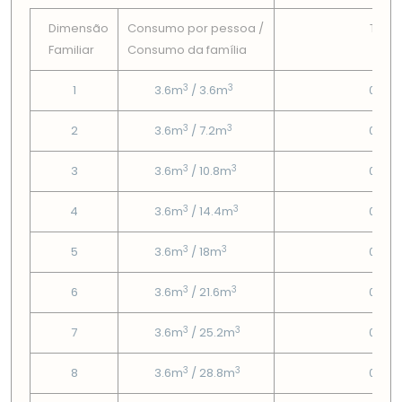
Dimensão
Consumo por pessoa /
Tarif
Familiar
Consumo da famí­lia
Fix
3
3
1
3.6m
/ 3.6m
0.65
3
3
2
3.6m
/ 7.2m
0.65
3
3
3
3.6m
/ 10.8m
0.65
3
3
4
3.6m
/ 14.4m
0.65
3
3
5
3.6m
/ 18m
0.65
3
3
6
3.6m
/ 21.6m
0.65
3
3
7
3.6m
/ 25.2m
0.65
3
3
8
3.6m
/ 28.8m
0.65