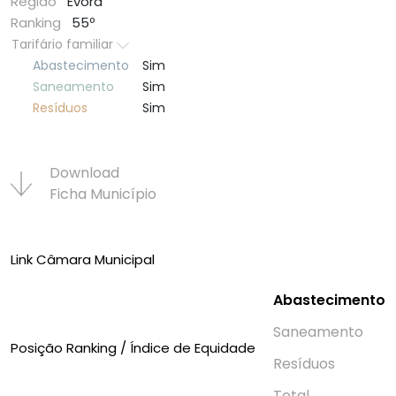
Região
Évora
Ranking
55º
Tarifário familiar
Abastecimento
Sim
Saneamento
Sim
Resí­duos
Sim
Download
Ficha Municí­pio
Link Câmara Municipal
Abastecimento
Saneamento
Posição Ranking / Índice de Equidade
Resí­duos
Total