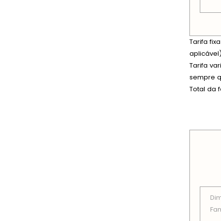
Tarifa fi
aplicável)
Tarifa va
sempre qu
Total da 
PREÇOS
Di
Fam