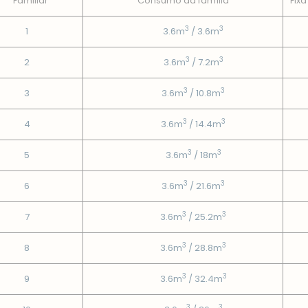
Familiar
Consumo da famí­lia
Fixa
3
3
1
3.6m
/ 3.6m
3
3
2
3.6m
/ 7.2m
3
3
3
3.6m
/ 10.8m
3
3
4
3.6m
/ 14.4m
3
3
5
3.6m
/ 18m
3
3
6
3.6m
/ 21.6m
3
3
7
3.6m
/ 25.2m
3
3
8
3.6m
/ 28.8m
3
3
9
3.6m
/ 32.4m
3
3