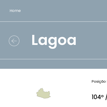
Home
Lagoa
Posição 
104º 