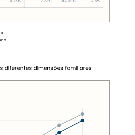
4.76€
2.23€
44.99€
4.5€
ia.
soa.
s diferentes dimensões familiares