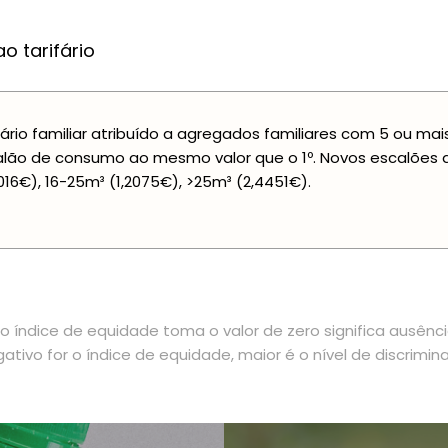
o tarifário
fário familiar atribuído a agregados familiares com 5 ou ma
lão de consumo ao mesmo valor que o 1º. Novos escalões 
016€), 16-25m³ (1,2075€), >25m³ (2,4451€).
 índice de equidade toma o valor de zero significa ausênc
ativo for o índice de equidade, maior é o nível de discrimin