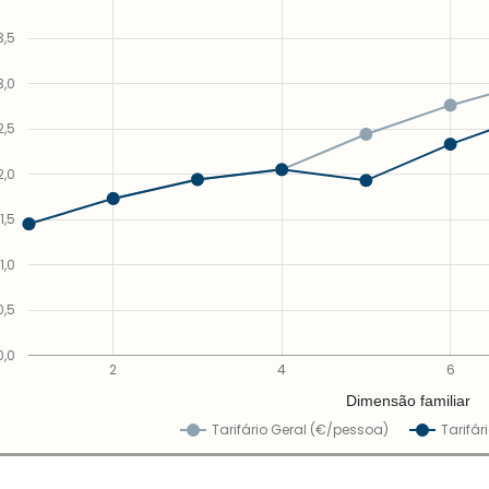
3,5
3,0
2,5
2,0
1,5
1,0
0,5
0,0
2
4
6
Dimensão familiar
Tarifário Geral (€/pessoa)
Tarifár