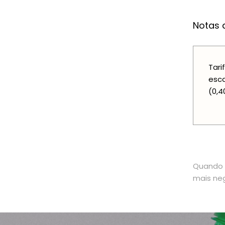
Notas a
Tari
esca
(0,4
Quando o
mais neg