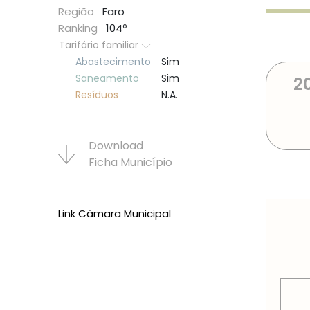
Região
Faro
Ranking
104º
Tarifário familiar
Abastecimento
Sim
Saneamento
Sim
2
Resí­duos
N.A.
Download
Ficha Municí­pio
PREÇOS
Link Câmara Municipal