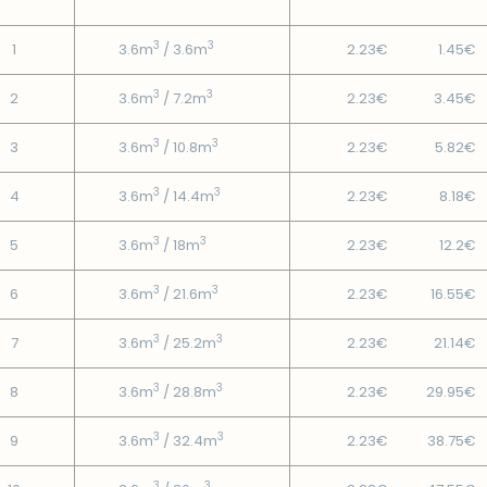
3
3
1
3.6m
/ 3.6m
2.23€
1.45€
3
3
2
3.6m
/ 7.2m
2.23€
3.45€
3
3
3
3.6m
/ 10.8m
2.23€
5.82€
3
3
4
3.6m
/ 14.4m
2.23€
8.18€
3
3
5
3.6m
/ 18m
2.23€
12.2€
3
3
6
3.6m
/ 21.6m
2.23€
16.55€
3
3
7
3.6m
/ 25.2m
2.23€
21.14€
3
3
8
3.6m
/ 28.8m
2.23€
29.95€
3
3
9
3.6m
/ 32.4m
2.23€
38.75€
3
3