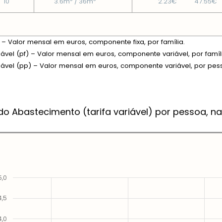
10
3.6m
/ 36m
2.23€
47.55€
xa – Valor mensal em euros, componente fixa, por família.
riável (pf) – Valor mensal em euros, componente variável, por famíl
riável (pp) – Valor mensal em euros, componente variável, por pes
do Abastecimento (tarifa variável) por pessoa, na
5,0
4,5
4,0