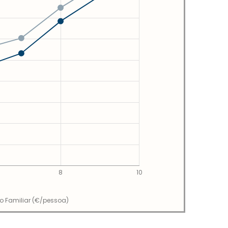
8
10
io Familiar (€/pessoa)