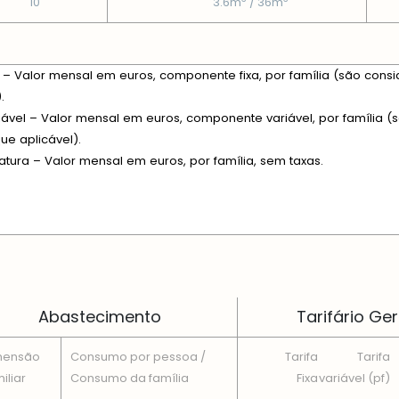
10
3.6m
/ 36m
xa – Valor mensal em euros, componente fixa, por família (são consi
.
riável – Valor mensal em euros, componente variável, por família (s
e aplicável).
fatura – Valor mensal em euros, por família, sem taxas.
 EM CADA DIMENSÃO FAMILIAR
Abastecimento
Tarifário Ger
mensão
Consumo por pessoa /
Tarifa
Tarifa
iliar
Consumo da famí­lia
Fixa
variável (pf)