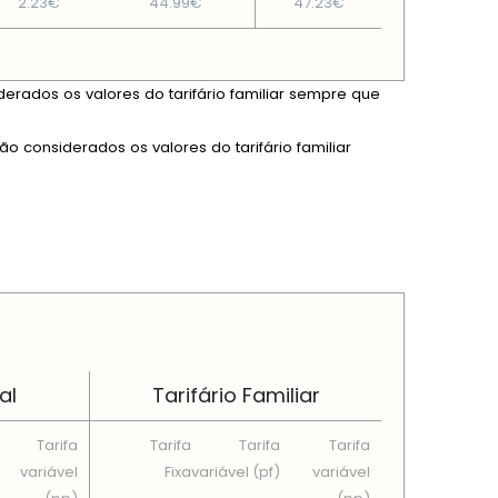
2.23€
44.99€
47.23€
derados os valores do tarifário familiar sempre que
ão considerados os valores do tarifário familiar
al
Tarifário Familiar
Tarifa
Tarifa
Tarifa
Tarifa
variável
Fixa
variável (pf)
variável