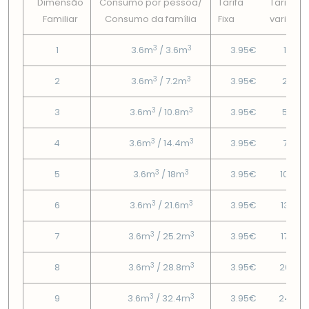
Dimensão
Consumo por pessoa/
Tarifa
Tarifa
Familiar
Consumo da famí­lia
Fixa
variável
3
3
1
3.6m
/ 3.6m
3.95€
1.07€
3
3
2
3.6m
/ 7.2m
3.95€
2.95€
3
3
3
3.6m
/ 10.8m
3.95€
5.33€
3
3
4
3.6m
/ 14.4m
3.95€
7.72€
3
3
5
3.6m
/ 18m
3.95€
10.46
3
3
6
3.6m
/ 21.6m
3.95€
13.85
3
3
7
3.6m
/ 25.2m
3.95€
17.24
3
3
8
3.6m
/ 28.8m
3.95€
20.63
3
3
9
3.6m
/ 32.4m
3.95€
24.02