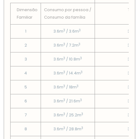
Dimensão
Consumo por pessoa /
Tarif
Familiar
Consumo da famí­lia
Fix
3
3
1
3.6m
/ 3.6m
3.95
3
3
2
3.6m
/ 7.2m
3.95
3
3
3
3.6m
/ 10.8m
3.95
3
3
4
3.6m
/ 14.4m
3.95
3
3
5
3.6m
/ 18m
3.95
3
3
6
3.6m
/ 21.6m
3.95
3
3
7
3.6m
/ 25.2m
3.95
3
3
8
3.6m
/ 28.8m
3.95