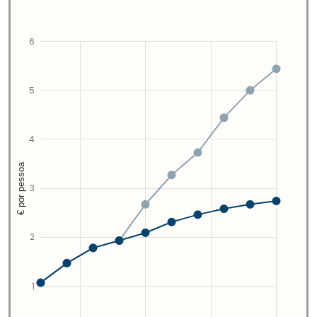
6
5
4
€ por pessoa
3
2
1