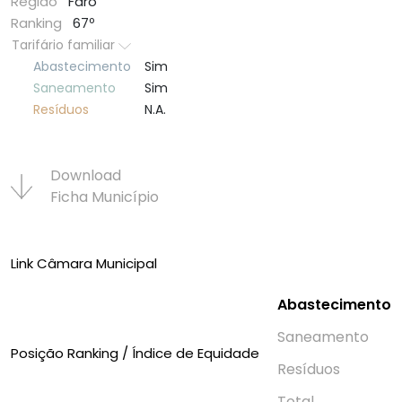
Região
Faro
Ranking
67º
Tarifário familiar
Abastecimento
Sim
Saneamento
Sim
Resí­duos
N.A.
Download
Ficha Municí­pio
Link Câmara Municipal
Abastecimento
Saneamento
Posição Ranking / Índice de Equidade
Resí­duos
Total