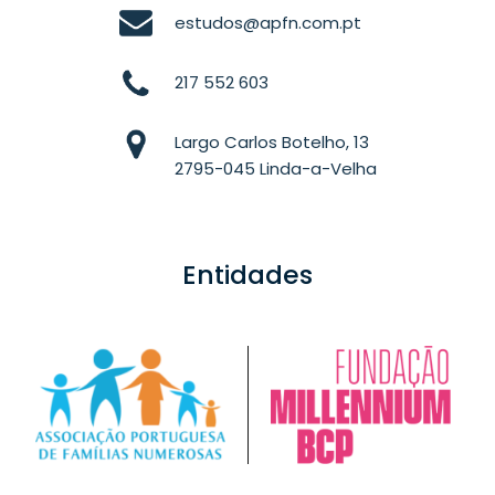
estudos@apfn.com.pt
217 552 603
Largo Carlos Botelho, 13
2795-045 Linda-a-Velha
Entidades