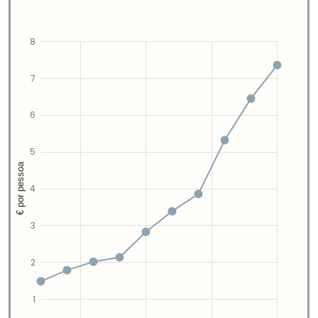
8
7
6
5
€ por pessoa
4
3
2
1