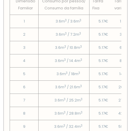
Dimensão
Consumo por pessoa/
Tarifa
Tarifa
Familiar
Consumo da famí­lia
Fixa
variável
3
3
1
3.6m
/ 3.6m
5.17€
1.49€
3
3
2
3.6m
/ 7.2m
5.17€
3.58€
3
3
3
3.6m
/ 10.8m
5.17€
6.07€
3
3
4
3.6m
/ 14.4m
5.17€
8.55€
3
3
5
3.6m
/ 18m
5.17€
14.13€
3
3
6
3.6m
/ 21.6m
5.17€
20.33
3
3
7
3.6m
/ 25.2m
5.17€
27.05
3
3
8
3.6m
/ 28.8m
5.17€
42.56
3
3
9
3.6m
/ 32.4m
5.17€
58.07