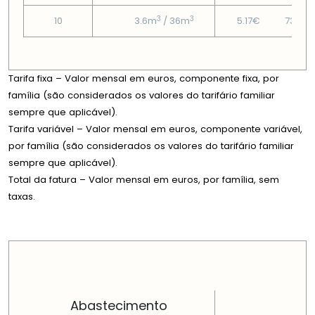
3
3
10
3.6m
/ 36m
5.17€
73.58
Tarifa fixa – Valor mensal em euros, componente fixa, por
família (são considerados os valores do tarifário familiar
sempre que aplicável).
Tarifa variável – Valor mensal em euros, componente variável,
por família (são considerados os valores do tarifário familiar
sempre que aplicável).
Total da fatura – Valor mensal em euros, por família, sem
taxas.
PREÇOS EM CADA DIMENSÃO FAMILIAR
Abastecimento