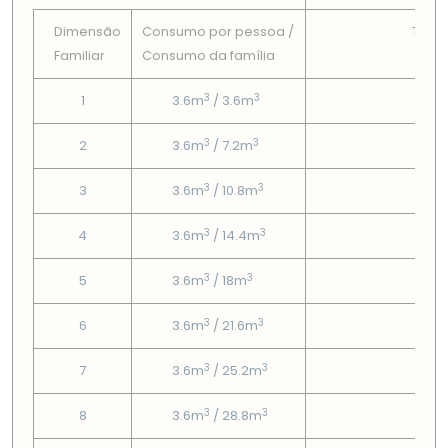
Dimensão
Consumo por pessoa /
Tarif
Familiar
Consumo da famí­lia
Fix
3
3
1
3.6m
/ 3.6m
5.17
3
3
2
3.6m
/ 7.2m
5.17
3
3
3
3.6m
/ 10.8m
5.17
3
3
4
3.6m
/ 14.4m
5.17
3
3
5
3.6m
/ 18m
5.17
3
3
6
3.6m
/ 21.6m
5.17
3
3
7
3.6m
/ 25.2m
5.17
3
3
8
3.6m
/ 28.8m
5.17