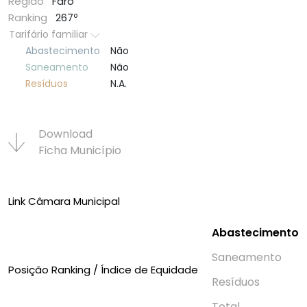
Região
Faro
Ranking
267º
Tarifário familiar
Abastecimento
Não
Saneamento
Não
Resí­duos
N.A.
Download
Ficha Municí­pio
Link Câmara Municipal
Abastecimento
Saneamento
Posição Ranking / Índice de Equidade
Resí­duos
Total