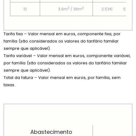
3
3
10
3.6m
/ 36m
2.53€
55.77
Tarifa fixa – Valor mensal em euros, componente fixa, por
família (são considerados os valores do tarifário familiar
sempre que aplicável).
Tarifa variável – Valor mensal em euros, componente variável,
por família (são considerados os valores do tarifário familiar
sempre que aplicável).
Total da fatura – Valor mensal em euros, por família, sem
taxas.
PREÇOS EM CADA DIMENSÃO FAMILIAR
Abastecimento