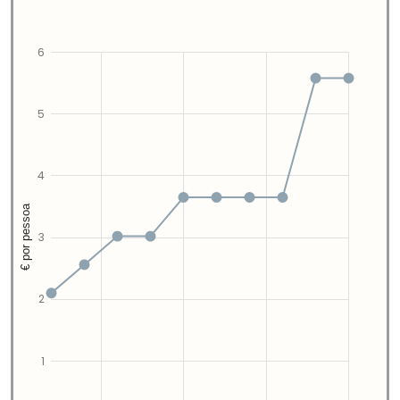
6
5
4
€ por pessoa
3
2
1