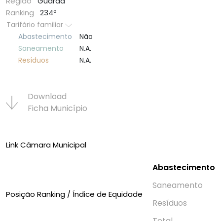
Região
Guarda
Ranking
234º
Tarifário familiar
Abastecimento
Não
Saneamento
N.A.
Resí­duos
N.A.
Download
Ficha Municí­pio
Link Câmara Municipal
Abastecimento
Saneamento
Posição Ranking / Índice de Equidade
Resí­duos
Total