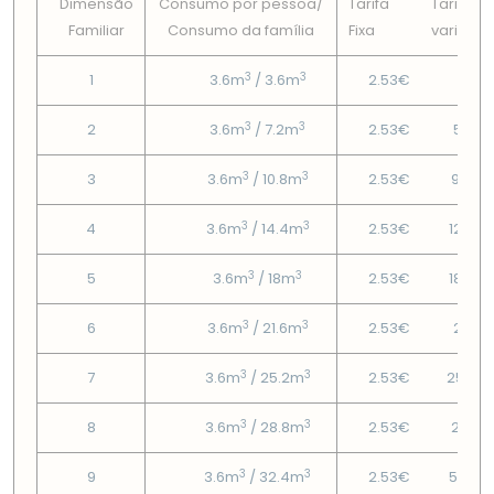
Dimensão
Consumo por pessoa/
Tarifa
Tarifa
Familiar
Consumo da famí­lia
Fixa
variável
3
3
1
3.6m
/ 3.6m
2.53€
2.1€
3
3
2
3.6m
/ 7.2m
2.53€
5.12€
3
3
3
3.6m
/ 10.8m
2.53€
9.05€
3
3
4
3.6m
/ 14.4m
2.53€
12.06
3
3
5
3.6m
/ 18m
2.53€
18.25
3
3
6
3.6m
/ 21.6m
2.53€
21.9€
3
3
7
3.6m
/ 25.2m
2.53€
25.55
3
3
8
3.6m
/ 28.8m
2.53€
29.2€
3
3
9
3.6m
/ 32.4m
2.53€
50.19