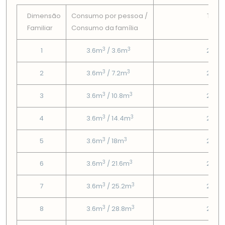
Dimensão
Consumo por pessoa /
Tarif
Familiar
Consumo da famí­lia
Fix
3
3
1
3.6m
/ 3.6m
2.53
3
3
2
3.6m
/ 7.2m
2.53
3
3
3
3.6m
/ 10.8m
2.53
3
3
4
3.6m
/ 14.4m
2.53
3
3
5
3.6m
/ 18m
2.53
3
3
6
3.6m
/ 21.6m
2.53
3
3
7
3.6m
/ 25.2m
2.53
3
3
8
3.6m
/ 28.8m
2.53