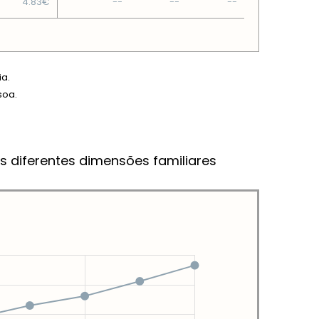
4.83€
--
--
--
ia.
soa.
s diferentes dimensões familiares