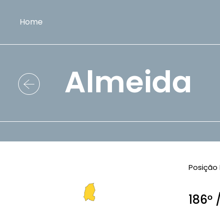
Home
Almeida
Posição 
186º 