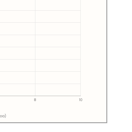
8
10
soa)