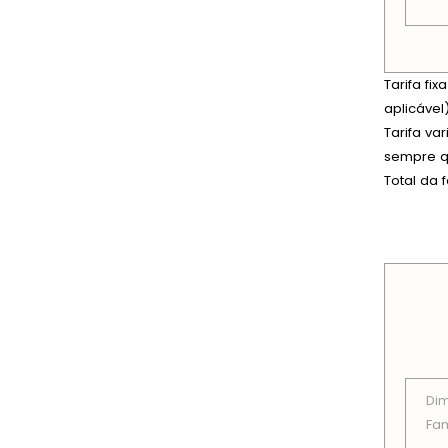
Tarifa fi
aplicável)
Tarifa va
sempre qu
Total da 
PREÇOS
Di
Fam