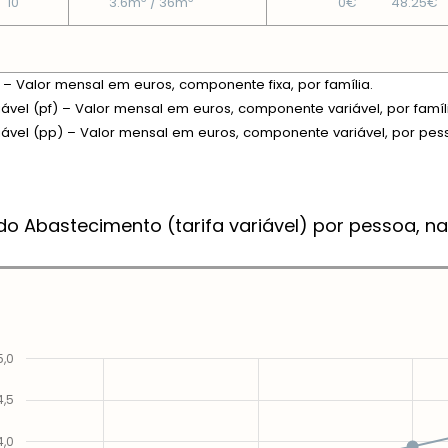
10
3.6m
/ 36m
0€
48.25€
xa – Valor mensal em euros, componente fixa, por família.
riável (pf) – Valor mensal em euros, componente variável, por famíl
riável (pp) – Valor mensal em euros, componente variável, por pes
do Abastecimento (tarifa variável) por pessoa, na
5,0
4,5
4,0