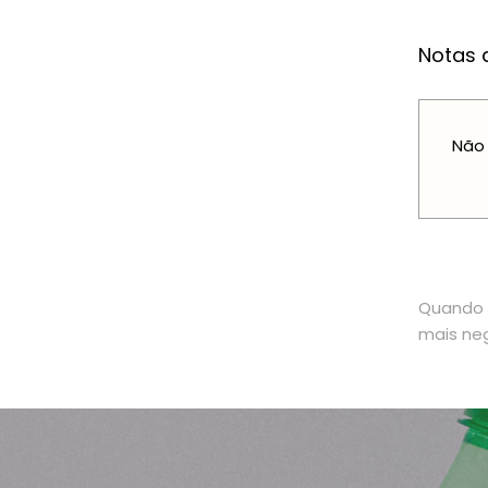
Notas a
Não 
Quando o
mais neg