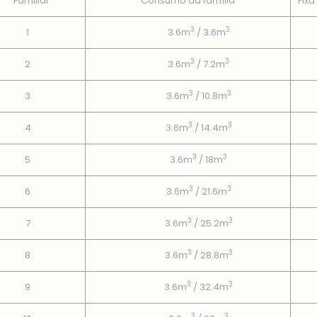
Familiar
Consumo da famí­lia
Fixa
3
3
1
3.6m
/ 3.6m
3
3
2
3.6m
/ 7.2m
3
3
3
3.6m
/ 10.8m
3
3
4
3.6m
/ 14.4m
3
3
5
3.6m
/ 18m
3
3
6
3.6m
/ 21.6m
3
3
7
3.6m
/ 25.2m
3
3
8
3.6m
/ 28.8m
3
3
9
3.6m
/ 32.4m
3
3