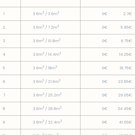
3
3
1
3.6m
/ 3.6m
0€
2.7€
3
3
2
3.6m
/ 7.2m
0€
5.95€
3
3
3
3.6m
/ 10.8m
0€
9.75€
3
3
4
3.6m
/ 14.4m
0€
14.25€
3
3
5
3.6m
/ 18m
0€
18.75€
3
3
6
3.6m
/ 21.6m
0€
23.65€
3
3
7
3.6m
/ 25.2m
0€
29.05€
3
3
8
3.6m
/ 28.8m
0€
34.45€
3
3
9
3.6m
/ 32.4m
0€
41.05€
3
3