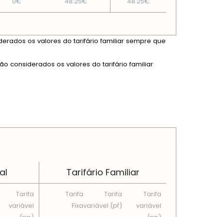
0€
48.25€
48.25€
derados os valores do tarifário familiar sempre que
ão considerados os valores do tarifário familiar
al
Tarifário Familiar
Tarifa
Tarifa
Tarifa
Tarifa
variável
Fixa
variável (pf)
variável