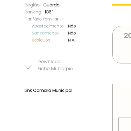
Região
Guarda
Ranking
186º
Tarifário familiar
Abastecimento
Não
Saneamento
Não
2
Resí­duos
N.A.
Download
Ficha Municí­pio
PREÇOS
Link Câmara Municipal