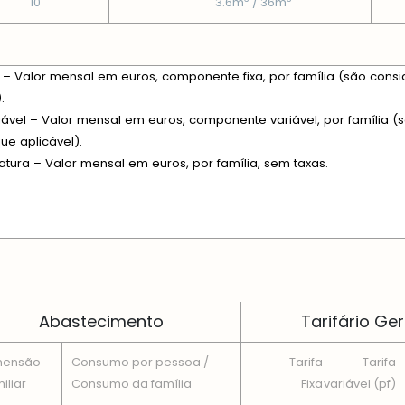
10
3.6m
/ 36m
xa – Valor mensal em euros, componente fixa, por família (são consi
.
riável – Valor mensal em euros, componente variável, por família (s
e aplicável).
fatura – Valor mensal em euros, por família, sem taxas.
 EM CADA DIMENSÃO FAMILIAR
Abastecimento
Tarifário Ger
mensão
Consumo por pessoa /
Tarifa
Tarifa
iliar
Consumo da famí­lia
Fixa
variável (pf)