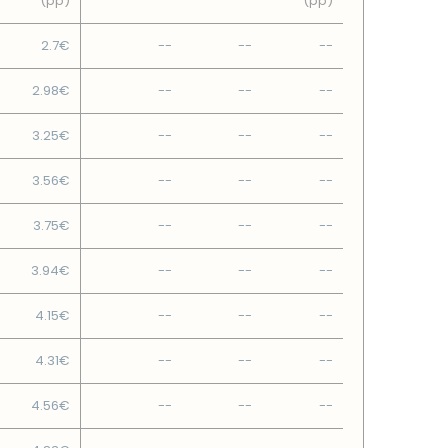
(pp)
(pp)
2.7€
--
--
--
2.98€
--
--
--
3.25€
--
--
--
3.56€
--
--
--
3.75€
--
--
--
3.94€
--
--
--
4.15€
--
--
--
4.31€
--
--
--
4.56€
--
--
--