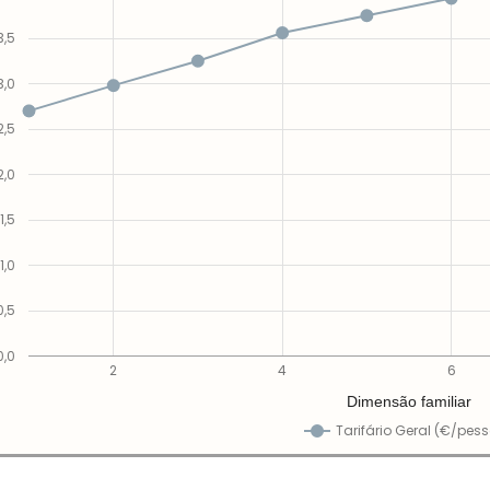
3,5
3,0
2,5
2,0
1,5
1,0
0,5
0,0
2
4
6
Dimensão familiar
Tarifário Geral (€/pes