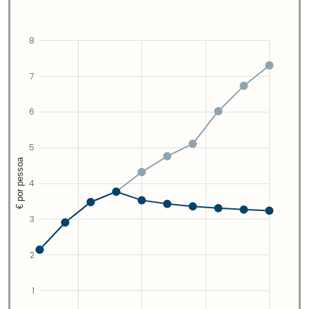
8
7
6
5
€ por pessoa
4
3
2
1