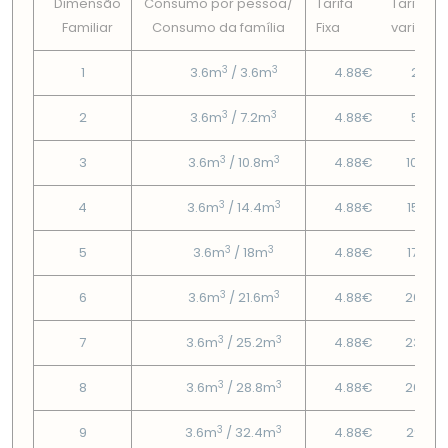
Dimensão
Consumo por pessoa/
Tarifa
Tarifa
Familiar
Consumo da famí­lia
Fixa
variável
3
3
1
3.6m
/ 3.6m
4.88€
2.15€
3
3
2
3.6m
/ 7.2m
4.88€
5.81€
3
3
3
3.6m
/ 10.8m
4.88€
10.44
3
3
4
3.6m
/ 14.4m
4.88€
15.06
3
3
5
3.6m
/ 18m
4.88€
17.63
3
3
6
3.6m
/ 21.6m
4.88€
20.57
3
3
7
3.6m
/ 25.2m
4.88€
23.52
3
3
8
3.6m
/ 28.8m
4.88€
26.47
3
3
9
3.6m
/ 32.4m
4.88€
29.41