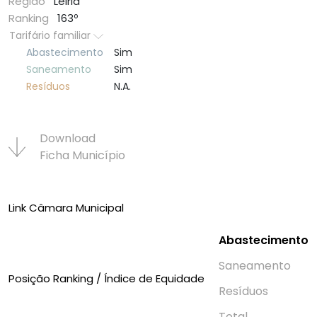
Região
Leiria
Ranking
163º
Tarifário familiar
Abastecimento
Sim
Saneamento
Sim
Resí­duos
N.A.
Download
Ficha Municí­pio
Link Câmara Municipal
Abastecimento
Saneamento
Posição Ranking / Índice de Equidade
Resí­duos
Total