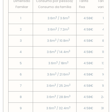
Dimensão
Consumo por pessoa/
Tarifa
Tarifa
Familiar
Consumo da famí­lia
Fixa
variável
3
3
1
3.6m
/ 3.6m
4.58€
1.93€
3
3
2
3.6m
/ 7.2m
4.58€
4.73€
3
3
3
3.6m
/ 10.8m
4.58€
8.08€
3
3
4
3.6m
/ 14.4m
4.58€
11.43€
3
3
5
3.6m
/ 18m
4.58€
13.59
3
3
6
3.6m
/ 21.6m
4.58€
16.18€
3
3
7
3.6m
/ 25.2m
4.58€
18.77€
3
3
8
3.6m
/ 28.8m
4.58€
24.63
3
3
9
3.6m
/ 32.4m
4.58€
30.48