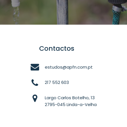
Contactos
estudos@apfn.com.pt
217 552 603
Largo Carlos Botelho, 13
2795-045 Linda-a-Velha