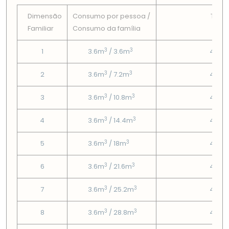
Dimensão
Consumo por pessoa /
Tarif
Familiar
Consumo da famí­lia
Fix
3
3
1
3.6m
/ 3.6m
4.58
3
3
2
3.6m
/ 7.2m
4.58
3
3
3
3.6m
/ 10.8m
4.58
3
3
4
3.6m
/ 14.4m
4.58
3
3
5
3.6m
/ 18m
4.58
3
3
6
3.6m
/ 21.6m
4.58
3
3
7
3.6m
/ 25.2m
4.58
3
3
8
3.6m
/ 28.8m
4.58