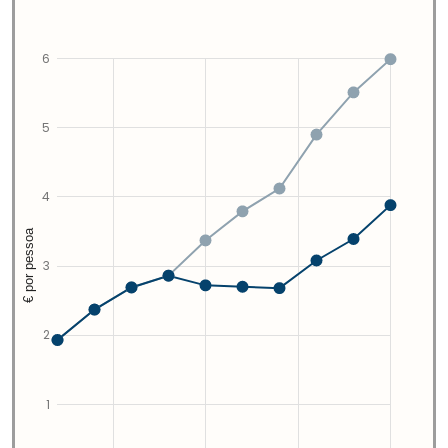
6
5
4
€ por pessoa
3
2
1