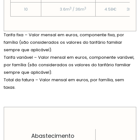
3
3
10
3.6m
/ 36m
4.58€
38.85
Tarifa fixa – Valor mensal em euros, componente fixa, por
família (são considerados os valores do tarifário familiar
sempre que aplicável).
Tarifa variável – Valor mensal em euros, componente variável,
por família (são considerados os valores do tarifário familiar
sempre que aplicável).
Total da fatura – Valor mensal em euros, por família, sem
taxas.
PREÇOS EM CADA DIMENSÃO FAMILIAR
Abastecimento