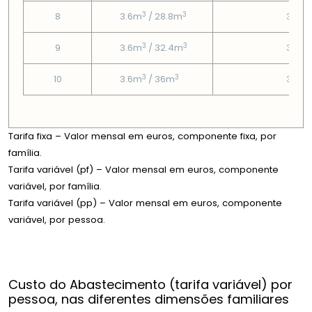
3
3
8
3.6m
/ 28.8m
3.86
3
3
9
3.6m
/ 32.4m
3.86
3
3
10
3.6m
/ 36m
3.86
Tarifa fixa – Valor mensal em euros, componente fixa, por
família.
Tarifa variável (pf) – Valor mensal em euros, componente
variável, por família.
Tarifa variável (pp) – Valor mensal em euros, componente
variável, por pessoa.
Custo do Abastecimento (tarifa variável) por
pessoa, nas diferentes dimensões familiares