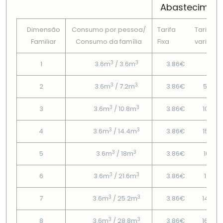
Abastecimen
Dimensão
Consumo por pessoa/
Tarifa
Tarifa
Familiar
Consumo da famí­lia
Fixa
variável
3
3
1
3.6m
/ 3.6m
3.86€
2€
3
3
2
3.6m
/ 7.2m
3.86€
5.84€
3
3
3
3.6m
/ 10.8m
3.86€
10.85
3
3
4
3.6m
/ 14.4m
3.86€
15.86
3
3
5
3.6m
/ 18m
3.86€
10.18€
3
3
6
3.6m
/ 21.6m
3.86€
12.4€
3
3
7
3.6m
/ 25.2m
3.86€
14.62
3
3
8
3.6m
/ 28.8m
3.86€
16.84