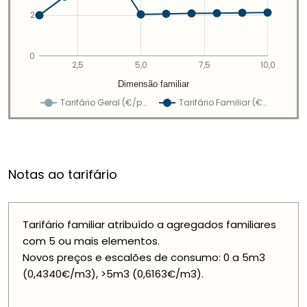
2
0
2,5
5,0
7,5
10,0
Dimensão familiar
Tarifário Geral (€/p…
Tarifário Familiar (€…
Notas ao tarifário
Tarifário familiar atribuído a agregados familiares
com 5 ou mais elementos.
Novos preços e escalões de consumo: 0 a 5m3
(0,4340€/m3), >5m3 (0,6163€/m3).