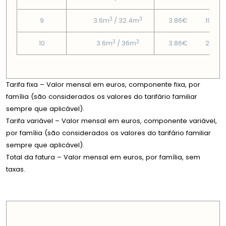
3
3
9
3.6m
/ 32.4m
3.86€
19.06
3
3
10
3.6m
/ 36m
3.86€
21.28
Tarifa fixa – Valor mensal em euros, componente fixa, por
família (são considerados os valores do tarifário familiar
sempre que aplicável).
Tarifa variável – Valor mensal em euros, componente variável,
por família (são considerados os valores do tarifário familiar
sempre que aplicável).
Total da fatura – Valor mensal em euros, por família, sem
taxas.
PREÇOS EM CADA DIMENSÃO FAMILIAR