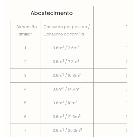
Abastecimento
Dimensão
Consumo por pessoa /
Tarif
Familiar
Consumo da famí­lia
Fix
3
3
1
3.6m
/ 3.6m
3.86
3
3
2
3.6m
/ 7.2m
3.86
3
3
3
3.6m
/ 10.8m
3.86
3
3
4
3.6m
/ 14.4m
3.86
3
3
5
3.6m
/ 18m
3.86
3
3
6
3.6m
/ 21.6m
3.86
3
3
7
3.6m
/ 25.2m
3.86