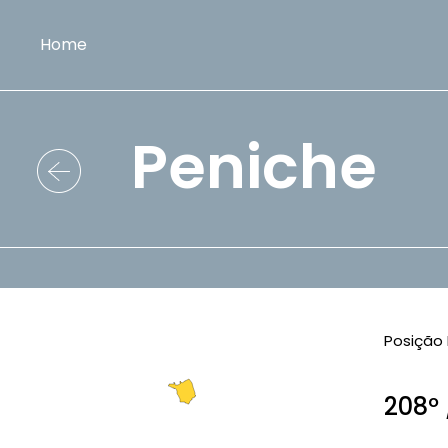
Home
Peniche
Posição 
208º 