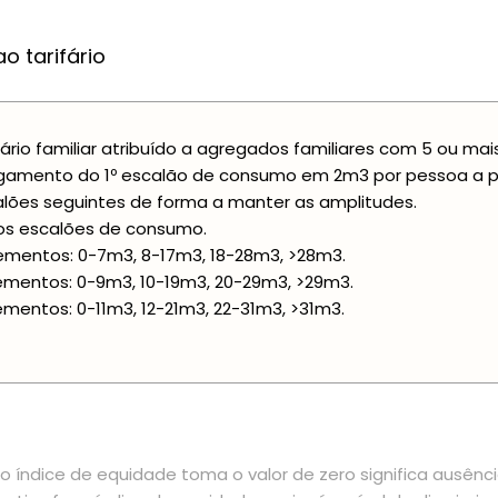
o tarifário
fário familiar atribuído a agregados familiares com 5 ou m
gamento do 1º escalão de consumo em 2m3 por pessoa a part
lões seguintes de forma a manter as amplitudes.
os escalões de consumo.
ementos: 0-7m3, 8-17m3, 18-28m3, >28m3.
ementos: 0-9m3, 10-19m3, 20-29m3, >29m3.
ementos: 0-11m3, 12-21m3, 22-31m3, >31m3.
 índice de equidade toma o valor de zero significa ausênc