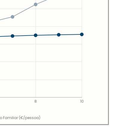
8
10
io Familiar (€/pessoa)