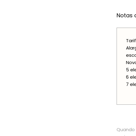
Notas a
Tari
Alar
esca
Nov
5 el
6 el
7 el
Quando o