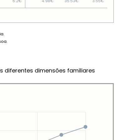
6.2€
4.98€
35.53€
3.55€
ia.
soa.
s diferentes dimensões familiares