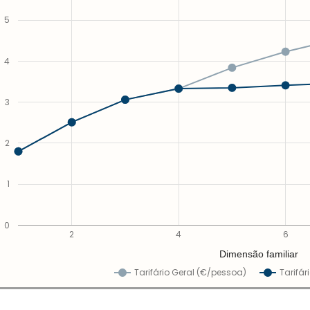
5
4
3
2
1
0
2
4
6
Dimensão familiar
Tarifário Geral (€/pessoa)
Tarifár