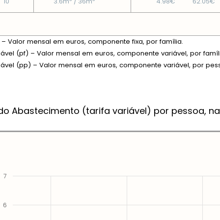
10
3.6m
/ 36m
4.98€
62.05€
xa – Valor mensal em euros, componente fixa, por família.
riável (pf) – Valor mensal em euros, componente variável, por famíl
riável (pp) – Valor mensal em euros, componente variável, por pes
do Abastecimento (tarifa variável) por pessoa, na
7
6