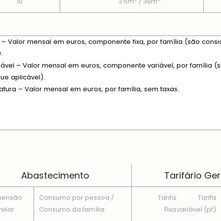
10
3.6m
/ 36m
xa – Valor mensal em euros, componente fixa, por família (são consi
.
riável – Valor mensal em euros, componente variável, por família (s
e aplicável).
fatura – Valor mensal em euros, por família, sem taxas.
 EM CADA DIMENSÃO FAMILIAR
Abastecimento
Tarifário Ger
mensão
Consumo por pessoa /
Tarifa
Tarifa
iliar
Consumo da famí­lia
Fixa
variável (pf)