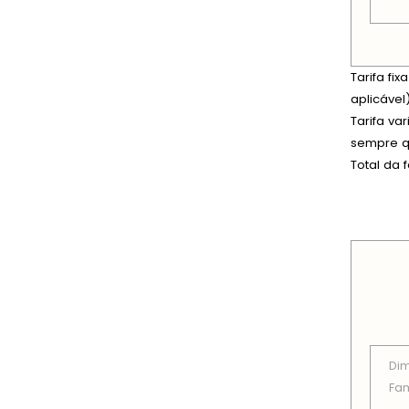
Tarifa fi
aplicável)
Tarifa va
sempre qu
Total da 
PREÇOS
Di
Fam