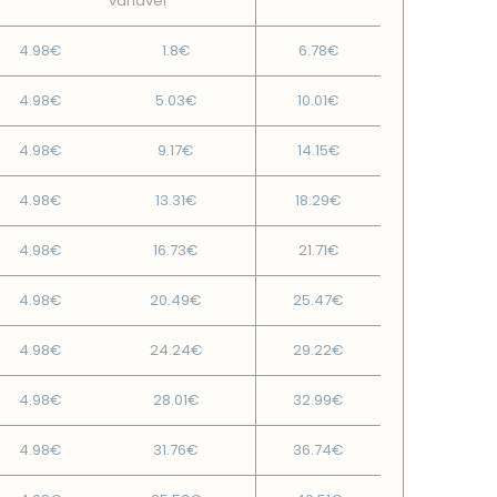
variável
4.98€
1.8€
6.78€
4.98€
5.03€
10.01€
4.98€
9.17€
14.15€
4.98€
13.31€
18.29€
4.98€
16.73€
21.71€
4.98€
20.49€
25.47€
4.98€
24.24€
29.22€
4.98€
28.01€
32.99€
4.98€
31.76€
36.74€