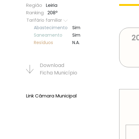
Região
Leiria
Ranking
208º
Tarifário familiar
Abastecimento
Sim
Saneamento
Sim
2
Resí­duos
N.A.
Download
Ficha Municí­pio
PREÇOS
Link Câmara Municipal