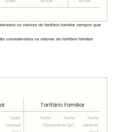
4.98€
35.53€
40.51€
derados os valores do tarifário familiar sempre que
ão considerados os valores do tarifário familiar
al
Tarifário Familiar
Tarifa
Tarifa
Tarifa
Tarifa
variável
Fixa
variável (pf)
variável