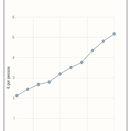
6
5
4
€ por pessoa
3
2
1