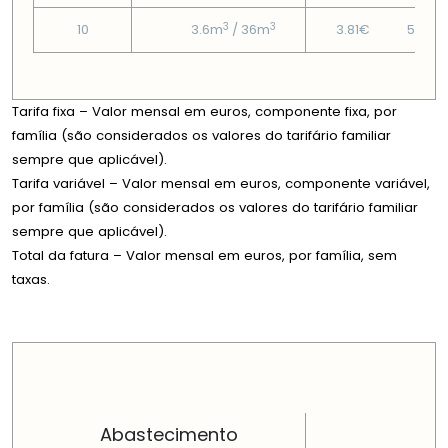
3
3
10
3.6m
/ 36m
3.81€
51.72
Tarifa fixa – Valor mensal em euros, componente fixa, por
família (são considerados os valores do tarifário familiar
sempre que aplicável).
Tarifa variável – Valor mensal em euros, componente variável,
por família (são considerados os valores do tarifário familiar
sempre que aplicável).
Total da fatura – Valor mensal em euros, por família, sem
taxas.
PREÇOS EM CADA DIMENSÃO FAMILIAR
Abastecimento