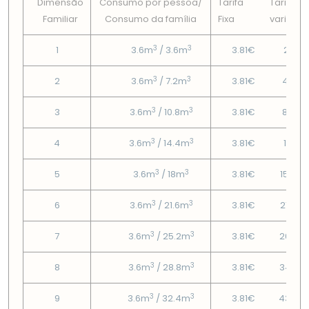
Dimensão
Consumo por pessoa/
Tarifa
Tarifa
Familiar
Consumo da famí­lia
Fixa
variável
3
3
1
3.6m
/ 3.6m
3.81€
2.12€
3
3
2
3.6m
/ 7.2m
3.81€
4.87€
3
3
3
3.6m
/ 10.8m
3.81€
8.02€
3
3
4
3.6m
/ 14.4m
3.81€
11.17€
3
3
5
3.6m
/ 18m
3.81€
15.94
3
3
6
3.6m
/ 21.6m
3.81€
21.04
3
3
7
3.6m
/ 25.2m
3.81€
26.33
3
3
8
3.6m
/ 28.8m
3.81€
34.79
3
3
9
3.6m
/ 32.4m
3.81€
43.25