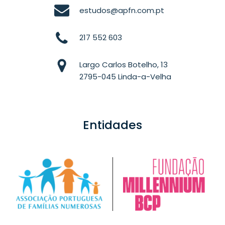
estudos@apfn.com.pt
217 552 603
Largo Carlos Botelho, 13
2795-045 Linda-a-Velha
Entidades