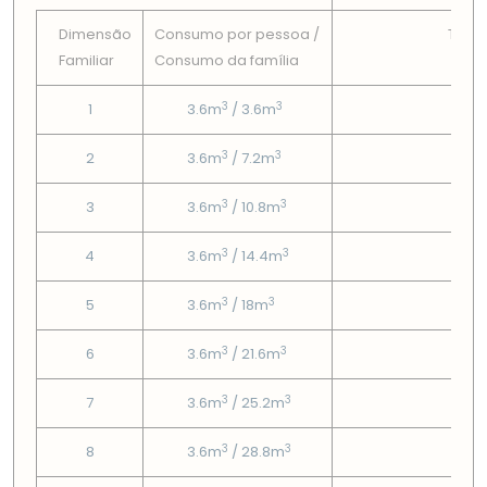
Dimensão
Consumo por pessoa /
Tarif
Familiar
Consumo da famí­lia
Fix
3
3
1
3.6m
/ 3.6m
3.81
3
3
2
3.6m
/ 7.2m
3.81
3
3
3
3.6m
/ 10.8m
3.81
3
3
4
3.6m
/ 14.4m
3.81
3
3
5
3.6m
/ 18m
3.81
3
3
6
3.6m
/ 21.6m
3.81
3
3
7
3.6m
/ 25.2m
3.81
3
3
8
3.6m
/ 28.8m
3.81