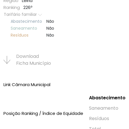
Região
Leiria
Ranking
226º
Tarifário familiar
Abastecimento
Não
Saneamento
Não
Resí­duos
Não
Download
Ficha Municí­pio
Link Câmara Municipal
Abastecimento
Saneamento
Posição Ranking / Índice de Equidade
Resí­duos
Total