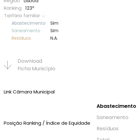
Região
Lisboa
Ranking
123º
Tarifário familiar
Abastecimento
Sim
Saneamento
Sim
Resí­duos
N.A.
Download
Ficha Municí­pio
Link Câmara Municipal
Abastecimento
Saneamento
Posição Ranking / Índice de Equidade
Resí­duos
Total