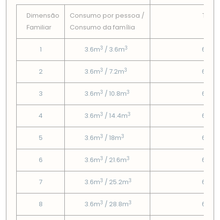
Dimensão
Consumo por pessoa /
Tarif
Familiar
Consumo da famí­lia
Fix
3
3
1
3.6m
/ 3.6m
6.08
3
3
2
3.6m
/ 7.2m
6.08
3
3
3
3.6m
/ 10.8m
6.08
3
3
4
3.6m
/ 14.4m
6.08
3
3
5
3.6m
/ 18m
6.08
3
3
6
3.6m
/ 21.6m
6.08
3
3
7
3.6m
/ 25.2m
6.08
3
3
8
3.6m
/ 28.8m
6.08