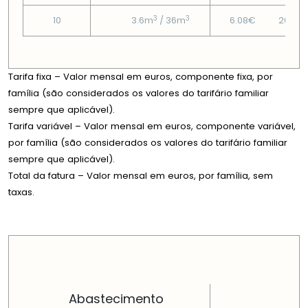
3
3
10
3.6m
/ 36m
6.08€
26.95
Tarifa fixa – Valor mensal em euros, componente fixa, por
família (são considerados os valores do tarifário familiar
sempre que aplicável).
Tarifa variável – Valor mensal em euros, componente variável,
por família (são considerados os valores do tarifário familiar
sempre que aplicável).
Total da fatura – Valor mensal em euros, por família, sem
taxas.
PREÇOS EM CADA DIMENSÃO FAMILIAR
Abastecimento