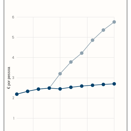
6
5
4
€ por pessoa
3
2
1