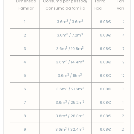
Dimensão
Consumo por pessoa/
Tarifa
Tarifa
Familiar
Consumo da famí­lia
Fixa
variável
3
3
1
3.6m
/ 3.6m
6.08€
2.19€
3
3
2
3.6m
/ 7.2m
6.08€
4.67€
3
3
3
3.6m
/ 10.8m
6.08€
7.32€
3
3
4
3.6m
/ 14.4m
6.08€
9.97€
3
3
5
3.6m
/ 18m
6.08€
12.24
3
3
6
3.6m
/ 21.6m
6.08€
15.18€
3
3
7
3.6m
/ 25.2m
6.08€
18.13€
3
3
8
3.6m
/ 28.8m
6.08€
21.07
3
3
9
3.6m
/ 32.4m
6.08€
24.01