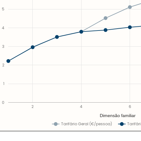
5
4
3
2
1
0
2
4
6
Dimensão familiar
Tarifário Geral (€/pessoa)
Tarifár