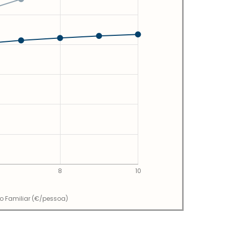
8
10
io Familiar (€/pessoa)