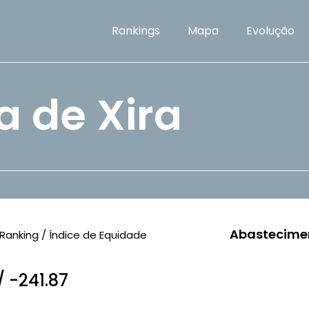
Rankings
Mapa
Evolução
a de Xira
Abastecime
Ranking / Índice de Equidade
/ -241.87