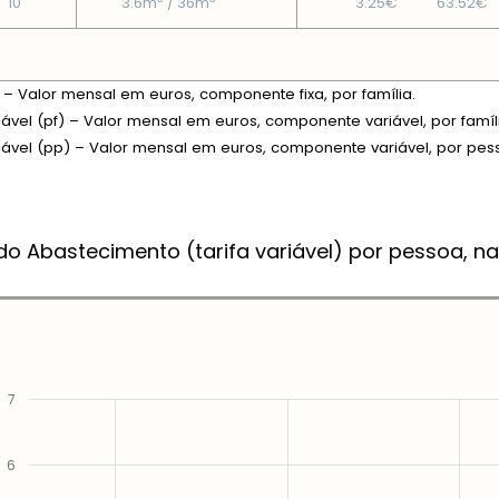
10
3.6m
/ 36m
3.25€
63.52€
xa – Valor mensal em euros, componente fixa, por família.
riável (pf) – Valor mensal em euros, componente variável, por famíl
riável (pp) – Valor mensal em euros, componente variável, por pes
do Abastecimento (tarifa variável) por pessoa, na
7
6