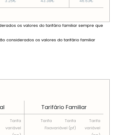
3.25€
43.38€
46.63€
derados os valores do tarifário familiar sempre que
ão considerados os valores do tarifário familiar
al
Tarifário Familiar
Tarifa
Tarifa
Tarifa
Tarifa
variável
Fixa
variável (pf)
variável