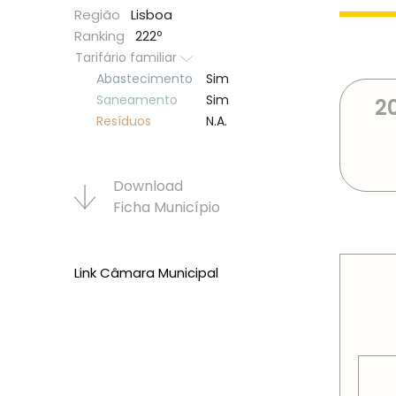
Região
Lisboa
Ranking
222º
Tarifário familiar
Abastecimento
Sim
Saneamento
Sim
2
Resí­duos
N.A.
Download
Ficha Municí­pio
PREÇOS
Link Câmara Municipal