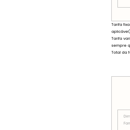
Tarifa fi
aplicável)
Tarifa va
sempre qu
Total da 
PREÇOS
Di
Fam