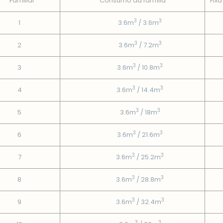
Familiar
Consumo da famí­lia
Fixa
3
3
1
3.6m
/ 3.6m
3
3
2
3.6m
/ 7.2m
3
3
3
3.6m
/ 10.8m
3
3
4
3.6m
/ 14.4m
3
3
5
3.6m
/ 18m
3
3
6
3.6m
/ 21.6m
3
3
7
3.6m
/ 25.2m
3
3
8
3.6m
/ 28.8m
3
3
9
3.6m
/ 32.4m
3
3