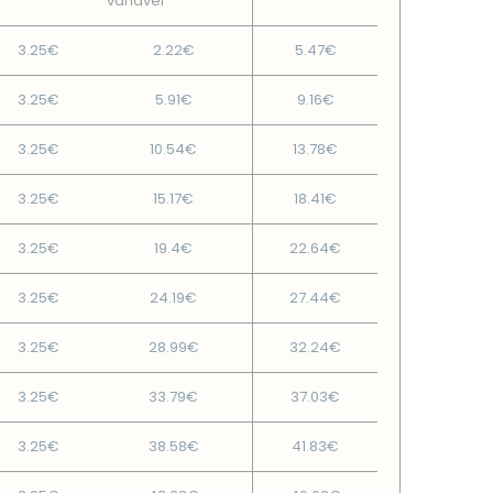
variável
3.25€
2.22€
5.47€
3.25€
5.91€
9.16€
3.25€
10.54€
13.78€
3.25€
15.17€
18.41€
3.25€
19.4€
22.64€
3.25€
24.19€
27.44€
3.25€
28.99€
32.24€
3.25€
33.79€
37.03€
3.25€
38.58€
41.83€