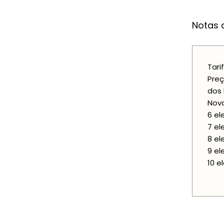
Notas a
Tari
Preç
dos 
Novo
6 el
7 el
8 el
9 el
10 e