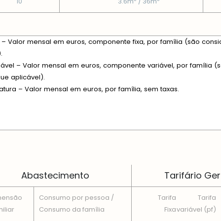
10
3.6m
/ 36m
xa – Valor mensal em euros, componente fixa, por família (são consi
.
riável – Valor mensal em euros, componente variável, por família (s
e aplicável).
fatura – Valor mensal em euros, por família, sem taxas.
 EM CADA DIMENSÃO FAMILIAR
Abastecimento
Tarifário Ger
mensão
Consumo por pessoa /
Tarifa
Tarifa
iliar
Consumo da famí­lia
Fixa
variável (pf)