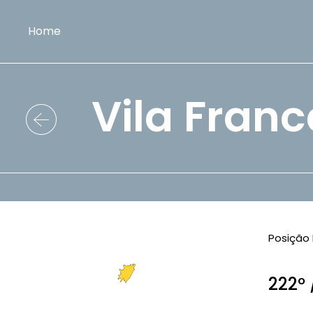
Home
Vila Franc
Posição 
222º 