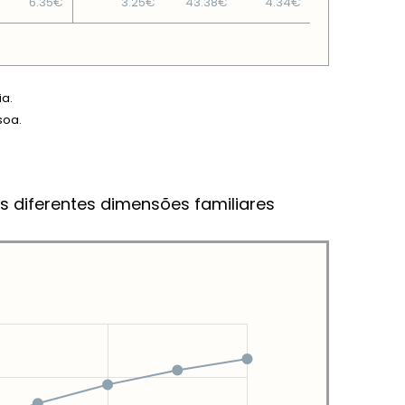
6.35€
3.25€
43.38€
4.34€
ia.
soa.
s diferentes dimensões familiares