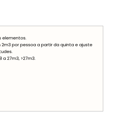
is elementos.
m3 por pessoa a partir da quinta e ajuste
tudes.
8 a 27m3, >27m3.