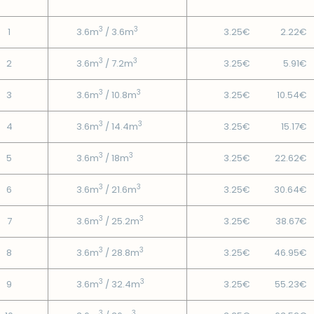
3
3
1
3.6m
/ 3.6m
3.25€
2.22€
3
3
2
3.6m
/ 7.2m
3.25€
5.91€
3
3
3
3.6m
/ 10.8m
3.25€
10.54€
3
3
4
3.6m
/ 14.4m
3.25€
15.17€
3
3
5
3.6m
/ 18m
3.25€
22.62€
3
3
6
3.6m
/ 21.6m
3.25€
30.64€
3
3
7
3.6m
/ 25.2m
3.25€
38.67€
3
3
8
3.6m
/ 28.8m
3.25€
46.95€
3
3
9
3.6m
/ 32.4m
3.25€
55.23€
3
3