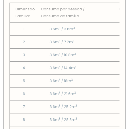
Dimensão
Consumo por pessoa /
Tarif
Familiar
Consumo da famí­lia
Fix
3
3
1
3.6m
/ 3.6m
6.51
3
3
2
3.6m
/ 7.2m
6.51
3
3
3
3.6m
/ 10.8m
6.51
3
3
4
3.6m
/ 14.4m
6.51
3
3
5
3.6m
/ 18m
6.51
3
3
6
3.6m
/ 21.6m
6.51
3
3
7
3.6m
/ 25.2m
6.51
3
3
8
3.6m
/ 28.8m
6.51