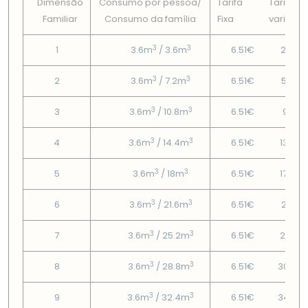
Dimensão
Consumo por pessoa/
Tarifa
Tarifa
Familiar
Consumo da famí­lia
Fixa
variável
3
3
1
3.6m
/ 3.6m
6.51€
2.49€
3
3
2
3.6m
/ 7.2m
6.51€
5.83€
3
3
3
3.6m
/ 10.8m
6.51€
9.71€
3
3
4
3.6m
/ 14.4m
6.51€
13.59
3
3
5
3.6m
/ 18m
6.51€
17.47
3
3
6
3.6m
/ 21.6m
6.51€
21.81€
3
3
7
3.6m
/ 25.2m
6.51€
26.15
3
3
8
3.6m
/ 28.8m
6.51€
30.49
3
3
9
3.6m
/ 32.4m
6.51€
34.83