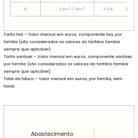
3
3
10
3.6m
/ 36m
6.51€
39.18
Tarifa fixa – Valor mensal em euros, componente fixa, por
família (são considerados os valores do tarifário familiar
sempre que aplicável).
Tarifa variável – Valor mensal em euros, componente variável,
por família (são considerados os valores do tarifário familiar
sempre que aplicável).
Total da fatura – Valor mensal em euros, por família, sem
taxas.
PREÇOS EM CADA DIMENSÃO FAMILIAR
Abastecimento