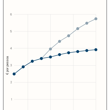
6
5
4
€ por pessoa
3
2
1