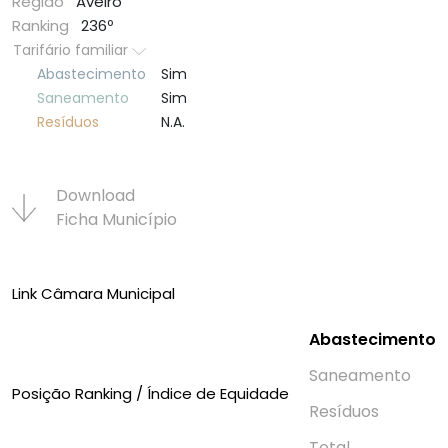
Região
Aveiro
Ranking
236º
Tarifário familiar
Abastecimento
Sim
Saneamento
Sim
Resí­duos
N.A.
Download
Ficha Municí­pio
Link Câmara Municipal
Abastecimento
Saneamento
Posição Ranking / Índice de Equidade
Resí­duos
Total