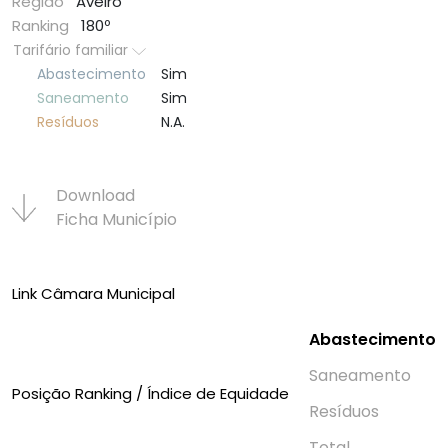
Região
Aveiro
Ranking
180º
Tarifário familiar
Abastecimento
Sim
Saneamento
Sim
Resí­duos
N.A.
Download
Ficha Municí­pio
Link Câmara Municipal
Abastecimento
Saneamento
Posição Ranking / Índice de Equidade
Resí­duos
Total