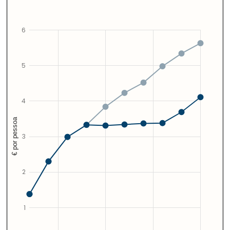
6
5
4
€ por pessoa
3
2
1