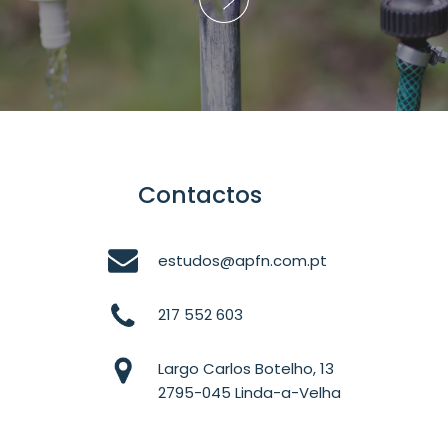
Contactos
estudos@apfn.com.pt
217 552 603
Largo Carlos Botelho, 13
2795-045 Linda-a-Velha