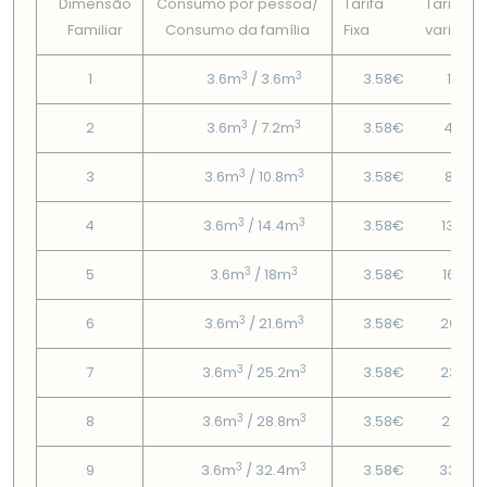
Dimensão
Consumo por pessoa/
Tarifa
Tarifa
Familiar
Consumo da famí­lia
Fixa
variável
3
3
1
3.6m
/ 3.6m
3.58€
1.38€
3
3
2
3.6m
/ 7.2m
3.58€
4.59€
3
3
3
3.6m
/ 10.8m
3.58€
8.96€
3
3
4
3.6m
/ 14.4m
3.58€
13.34
3
3
5
3.6m
/ 18m
3.58€
16.55
3
3
6
3.6m
/ 21.6m
3.58€
20.05
3
3
7
3.6m
/ 25.2m
3.58€
23.56
3
3
8
3.6m
/ 28.8m
3.58€
27.07
3
3
9
3.6m
/ 32.4m
3.58€
33.24