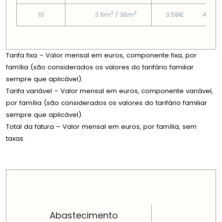
3
3
10
3.6m
/ 36m
3.58€
41.12€
Tarifa fixa – Valor mensal em euros, componente fixa, por
família (são considerados os valores do tarifário familiar
sempre que aplicável).
Tarifa variável – Valor mensal em euros, componente variável,
por família (são considerados os valores do tarifário familiar
sempre que aplicável).
Total da fatura – Valor mensal em euros, por família, sem
taxas.
PREÇOS EM CADA DIMENSÃO FAMILIAR
Abastecimento