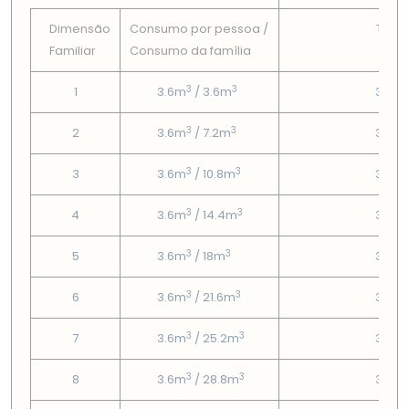
Dimensão
Consumo por pessoa /
Tarif
Familiar
Consumo da famí­lia
Fix
3
3
1
3.6m
/ 3.6m
3.58
3
3
2
3.6m
/ 7.2m
3.58
3
3
3
3.6m
/ 10.8m
3.58
3
3
4
3.6m
/ 14.4m
3.58
3
3
5
3.6m
/ 18m
3.58
3
3
6
3.6m
/ 21.6m
3.58
3
3
7
3.6m
/ 25.2m
3.58
3
3
8
3.6m
/ 28.8m
3.58