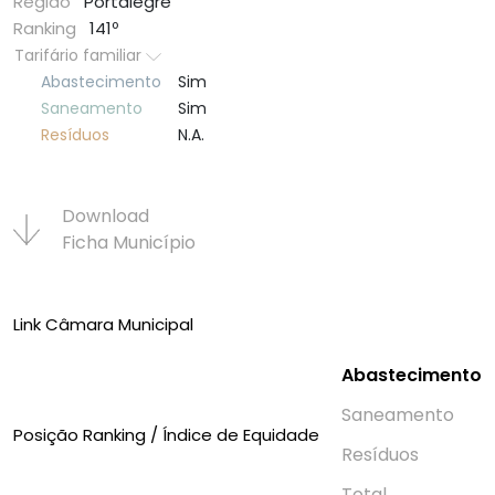
Região
Portalegre
Ranking
141º
Tarifário familiar
Abastecimento
Sim
Saneamento
Sim
Resí­duos
N.A.
Download
Ficha Municí­pio
Link Câmara Municipal
Abastecimento
Saneamento
Posição Ranking / Índice de Equidade
Resí­duos
Total