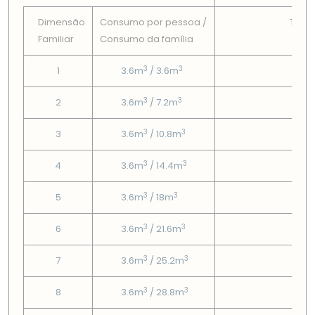
Dimensão
Consumo por pessoa /
Tarif
Familiar
Consumo da famí­lia
Fix
3
3
1
3.6m
/ 3.6m
3.13
3
3
2
3.6m
/ 7.2m
3.13
3
3
3
3.6m
/ 10.8m
3.13
3
3
4
3.6m
/ 14.4m
3.13
3
3
5
3.6m
/ 18m
3.13
3
3
6
3.6m
/ 21.6m
3.13
3
3
7
3.6m
/ 25.2m
3.13
3
3
8
3.6m
/ 28.8m
3.13