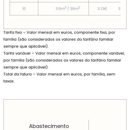
3
3
10
3.6m
/ 36m
3.13€
31.66
Tarifa fixa – Valor mensal em euros, componente fixa, por
família (são considerados os valores do tarifário familiar
sempre que aplicável).
Tarifa variável – Valor mensal em euros, componente variável,
por família (são considerados os valores do tarifário familiar
sempre que aplicável).
Total da fatura – Valor mensal em euros, por família, sem
taxas.
PREÇOS EM CADA DIMENSÃO FAMILIAR
Abastecimento