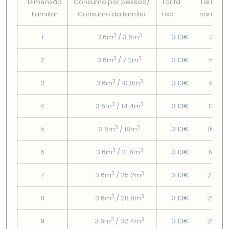
Dimensão
Consumo por pessoa/
Tarifa
Tarifa
Familiar
Consumo da famí­lia
Fixa
variável
3
3
1
3.6m
/ 3.6m
3.13€
2.25€
3
3
2
3.6m
/ 7.2m
3.13€
5.65€
3
3
3
3.6m
/ 10.8m
3.13€
9.78€
3
3
4
3.6m
/ 14.4m
3.13€
13.92
3
3
5
3.6m
/ 18m
3.13€
16.48
3
3
6
3.6m
/ 21.6m
3.13€
19.52
3
3
7
3.6m
/ 25.2m
3.13€
22.55
3
3
8
3.6m
/ 28.8m
3.13€
25.59
3
3
9
3.6m
/ 32.4m
3.13€
28.62