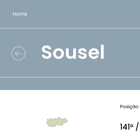
Home
Sousel
Posição 
141º 