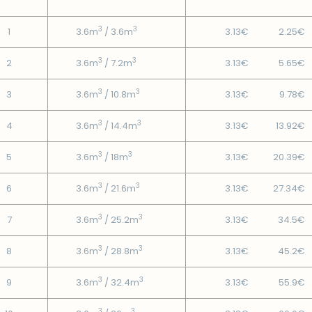
3
3
1
3.6m
/ 3.6m
3.13€
2.25€
3
3
2
3.6m
/ 7.2m
3.13€
5.65€
3
3
3
3.6m
/ 10.8m
3.13€
9.78€
3
3
4
3.6m
/ 14.4m
3.13€
13.92€
3
3
5
3.6m
/ 18m
3.13€
20.39€
3
3
6
3.6m
/ 21.6m
3.13€
27.34€
3
3
7
3.6m
/ 25.2m
3.13€
34.5€
3
3
8
3.6m
/ 28.8m
3.13€
45.2€
3
3
9
3.6m
/ 32.4m
3.13€
55.9€
3
3