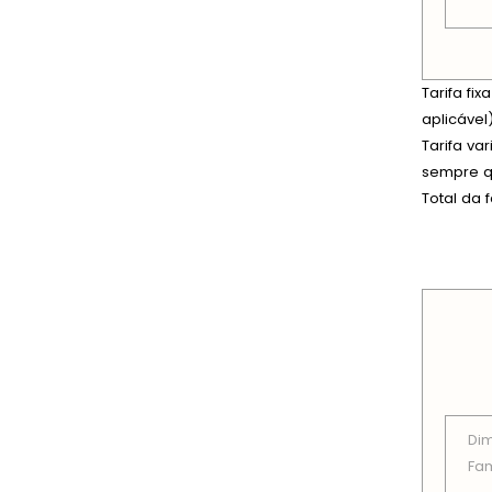
Tarifa fi
aplicável)
Tarifa va
sempre qu
Total da 
PREÇOS
Di
Fam