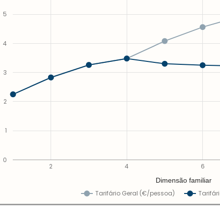
5
4
3
2
1
0
2
4
6
Dimensão familiar
Tarifário Geral (€/pessoa)
Tarifár