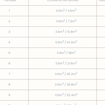
Familiar
Consumo da famí­lia
Fixa
3
3
1
3.6m
/ 3.6m
3
3
2
3.6m
/ 7.2m
3
3
3
3.6m
/ 10.8m
3
3
4
3.6m
/ 14.4m
3
3
5
3.6m
/ 18m
3
3
6
3.6m
/ 21.6m
3
3
7
3.6m
/ 25.2m
3
3
8
3.6m
/ 28.8m
3
3
9
3.6m
/ 32.4m
3
3