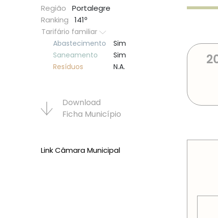
Região
Portalegre
Ranking
141º
Tarifário familiar
Abastecimento
Sim
Saneamento
Sim
2
Resí­duos
N.A.
Download
Ficha Municí­pio
PREÇOS
Link Câmara Municipal