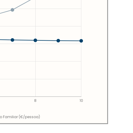
8
10
io Familiar (€/pessoa)