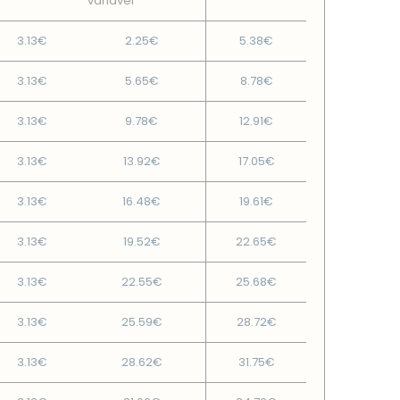
variável
3.13€
2.25€
5.38€
3.13€
5.65€
8.78€
3.13€
9.78€
12.91€
3.13€
13.92€
17.05€
3.13€
16.48€
19.61€
3.13€
19.52€
22.65€
3.13€
22.55€
25.68€
3.13€
25.59€
28.72€
3.13€
28.62€
31.75€