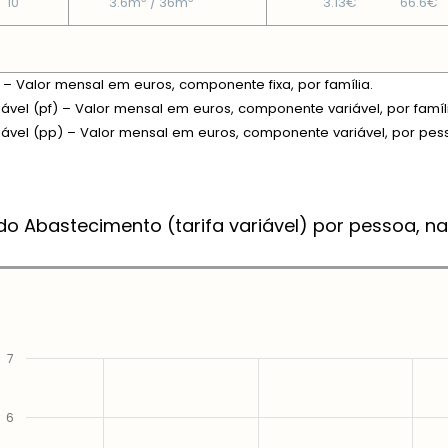
10
3.6m
/ 36m
3.13€
66.6€
xa – Valor mensal em euros, componente fixa, por família.
riável (pf) – Valor mensal em euros, componente variável, por famíl
riável (pp) – Valor mensal em euros, componente variável, por pes
do Abastecimento (tarifa variável) por pessoa, na
7
6