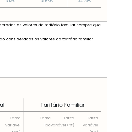
3.13€
31.66€
34.79€
derados os valores do tarifário familiar sempre que
ão considerados os valores do tarifário familiar
al
Tarifário Familiar
Tarifa
Tarifa
Tarifa
Tarifa
variável
Fixa
variável (pf)
variável