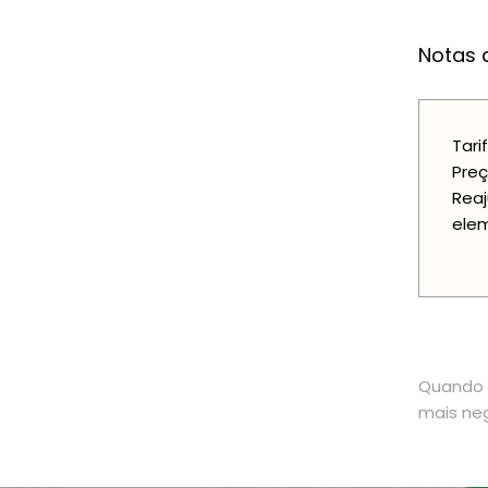
Notas a
Tari
Preç
Reaj
elem
Quando o
mais neg