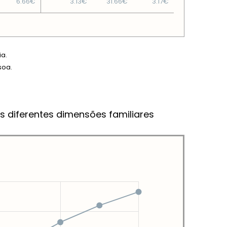
6.66€
3.13€
31.66€
3.17€
ia.
soa.
s diferentes dimensões familiares