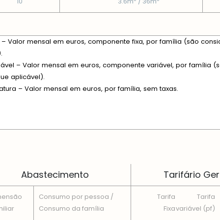
10
3.6m
/ 36m
xa – Valor mensal em euros, componente fixa, por família (são consi
.
riável – Valor mensal em euros, componente variável, por família (s
e aplicável).
fatura – Valor mensal em euros, por família, sem taxas.
 EM CADA DIMENSÃO FAMILIAR
Abastecimento
Tarifário Ger
mensão
Consumo por pessoa /
Tarifa
Tarifa
iliar
Consumo da famí­lia
Fixa
variável (pf)