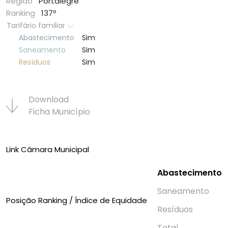
Região
Portalegre
Ranking
137º
Tarifário familiar
Abastecimento
Sim
Saneamento
Sim
Resí­duos
Sim
Download
Ficha Municí­pio
Link Câmara Municipal
Abastecimento
Saneamento
Posição Ranking / Índice de Equidade
Resí­duos
Total