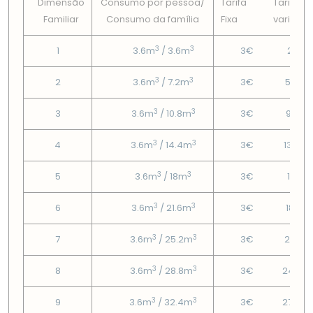
Dimensão
Consumo por pessoa/
Tarifa
Tarifa
Familiar
Consumo da famí­lia
Fixa
variável
3
3
1
3.6m
/ 3.6m
3€
2.16€
3
3
2
3.6m
/ 7.2m
3€
5.42€
3
3
3
3.6m
/ 10.8m
3€
9.38€
3
3
4
3.6m
/ 14.4m
3€
13.34
3
3
5
3.6m
/ 18m
3€
15.8€
3
3
6
3.6m
/ 21.6m
3€
18.71€
3
3
7
3.6m
/ 25.2m
3€
21.62
3
3
8
3.6m
/ 28.8m
3€
24.53
3
3
9
3.6m
/ 32.4m
3€
27.44