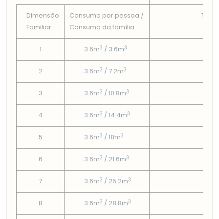
Dimensão
Consumo por pessoa /
Tarif
Familiar
Consumo da famí­lia
Fix
3
3
1
3.6m
/ 3.6m
3
3
3
2
3.6m
/ 7.2m
3
3
3
3
3.6m
/ 10.8m
3
3
3
4
3.6m
/ 14.4m
3
3
3
5
3.6m
/ 18m
3
3
3
6
3.6m
/ 21.6m
3
3
3
7
3.6m
/ 25.2m
3
3
3
8
3.6m
/ 28.8m
3