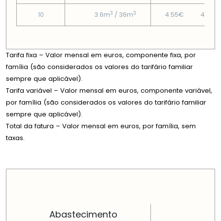
3
3
10
3.6m
/ 36m
4.55€
43.19
Tarifa fixa – Valor mensal em euros, componente fixa, por
família (são considerados os valores do tarifário familiar
sempre que aplicável).
Tarifa variável – Valor mensal em euros, componente variável,
por família (são considerados os valores do tarifário familiar
sempre que aplicável).
Total da fatura – Valor mensal em euros, por família, sem
taxas.
PREÇOS EM CADA DIMENSÃO FAMILIAR
Abastecimento