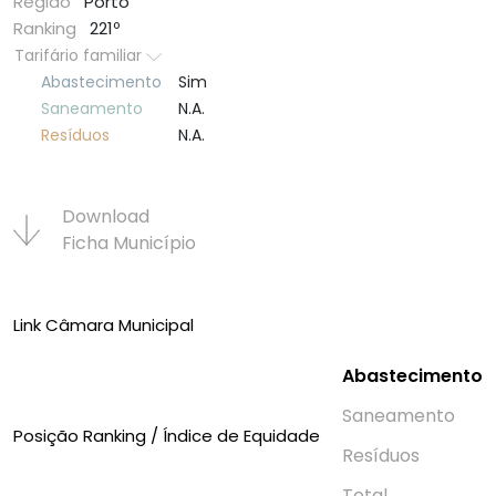
Região
Porto
Ranking
221º
Tarifário familiar
Abastecimento
Sim
Saneamento
N.A.
Resí­duos
N.A.
Download
Ficha Municí­pio
Link Câmara Municipal
Abastecimento
Saneamento
Posição Ranking / Índice de Equidade
Resí­duos
Total