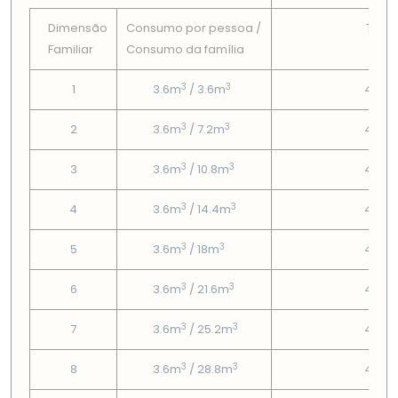
Dimensão
Consumo por pessoa /
Tarif
Familiar
Consumo da famí­lia
Fix
3
3
1
3.6m
/ 3.6m
4.55
3
3
2
3.6m
/ 7.2m
4.55
3
3
3
3.6m
/ 10.8m
4.55
3
3
4
3.6m
/ 14.4m
4.55
3
3
5
3.6m
/ 18m
4.55
3
3
6
3.6m
/ 21.6m
4.55
3
3
7
3.6m
/ 25.2m
4.55
3
3
8
3.6m
/ 28.8m
4.55