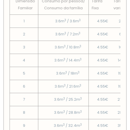
Dimensão
Consumo por pessoa/
Tarifa
Tarifa
Familiar
Consumo da famí­lia
Fixa
variável
3
3
1
3.6m
/ 3.6m
4.55€
2.57€
3
3
2
3.6m
/ 7.2m
4.55€
6.13€
3
3
3
3.6m
/ 10.8m
4.55€
10.31€
3
3
4
3.6m
/ 14.4m
4.55€
14.49
3
3
5
3.6m
/ 18m
4.55€
19.25
3
3
6
3.6m
/ 21.6m
4.55€
19.88
3
3
7
3.6m
/ 25.2m
4.55€
27.65
3
3
8
3.6m
/ 28.8m
4.55€
28.07
3
3
9
3.6m
/ 32.4m
4.55€
35.63