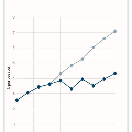
8
7
6
5
€ por pessoa
4
3
2
1