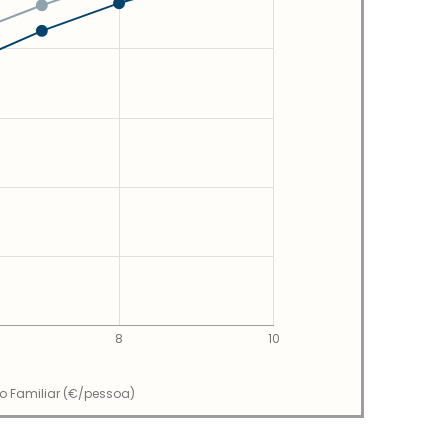
8
10
io Familiar (€/pessoa)