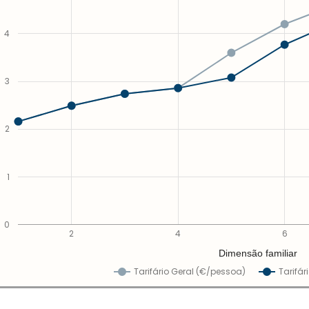
4
3
2
1
0
2
4
6
Dimensão familiar
Tarifário Geral (€/pessoa)
Tarifár