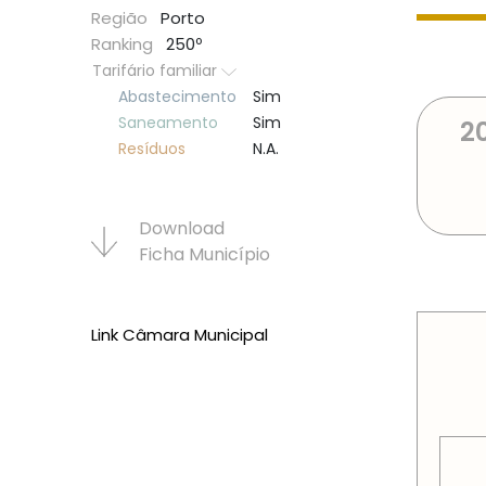
Região
Porto
Ranking
250º
Tarifário familiar
Abastecimento
Sim
Saneamento
Sim
2
Resí­duos
N.A.
Download
Ficha Municí­pio
PREÇOS
Link Câmara Municipal