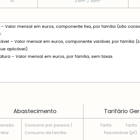
10
3.6m
/ 36m
xa – Valor mensal em euros, componente fixa, por família (são consi
.
riável – Valor mensal em euros, componente variável, por família (s
e aplicável).
fatura – Valor mensal em euros, por família, sem taxas.
 EM CADA DIMENSÃO FAMILIAR
Abastecimento
Tarifário Ger
mensão
Consumo por pessoa /
Tarifa
Tarifa
iliar
Consumo da famí­lia
Fixa
variável (pf)