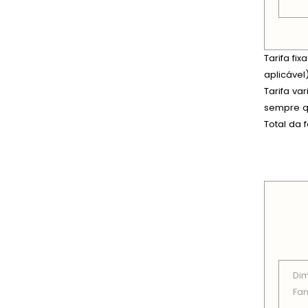
Tarifa fi
aplicável)
Tarifa va
sempre qu
Total da 
PREÇOS
Di
Fam