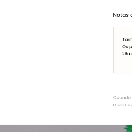
Notas a
Tari
Os p
26m3
Quando o
mais neg