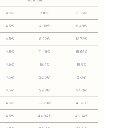
variável
4.5€
2.16€
6.66€
4.5€
4.98€
9.48€
4.5€
8.22€
12.72€
4.5€
11.46€
15.96€
4.5€
15.4€
19.9€
4.5€
22.6€
27.1€
4.5€
29.8€
34.3€
4.5€
37.28€
41.78€
4.5€
44.84€
49.34€