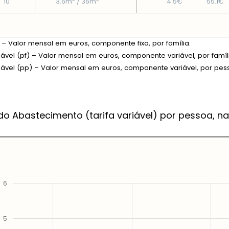
10
3.6m
/ 36m
4.5€
55.1€
xa – Valor mensal em euros, componente fixa, por família.
riável (pf) – Valor mensal em euros, componente variável, por famíl
riável (pp) – Valor mensal em euros, componente variável, por pes
do Abastecimento (tarifa variável) por pessoa, na
6
5