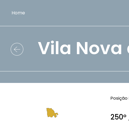
Home
Vila Nova
Posição 
250º 