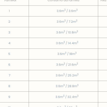
Familiar
Consumo da famí­lia
Fixa
3
3
1
3.6m
/ 3.6m
3
3
2
3.6m
/ 7.2m
3
3
3
3.6m
/ 10.8m
3
3
4
3.6m
/ 14.4m
3
3
5
3.6m
/ 18m
3
3
6
3.6m
/ 21.6m
3
3
7
3.6m
/ 25.2m
3
3
8
3.6m
/ 28.8m
3
3
9
3.6m
/ 32.4m
3
3