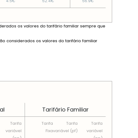
4.5€
52.4€
56.9€
derados os valores do tarifário familiar sempre que
ão considerados os valores do tarifário familiar
al
Tarifário Familiar
Tarifa
Tarifa
Tarifa
Tarifa
variável
Fixa
variável (pf)
variável