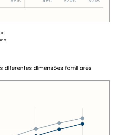
5.51€
4.5€
52.4€
5.24€
ia.
soa.
s diferentes dimensões familiares