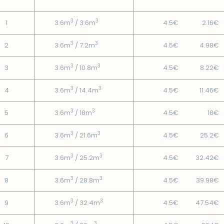
3
3
1
3.6m
/ 3.6m
4.5€
2.16€
3
3
2
3.6m
/ 7.2m
4.5€
4.98€
3
3
3
3.6m
/ 10.8m
4.5€
8.22€
3
3
4
3.6m
/ 14.4m
4.5€
11.46€
3
3
5
3.6m
/ 18m
4.5€
18€
3
3
6
3.6m
/ 21.6m
4.5€
25.2€
3
3
7
3.6m
/ 25.2m
4.5€
32.42€
3
3
8
3.6m
/ 28.8m
4.5€
39.98€
3
3
9
3.6m
/ 32.4m
4.5€
47.54€
3
3