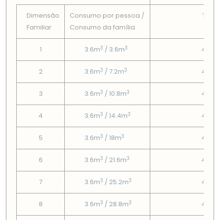
Dimensão
Consumo por pessoa /
Tarif
Familiar
Consumo da famí­lia
Fix
3
3
1
3.6m
/ 3.6m
4.85
3
3
2
3.6m
/ 7.2m
4.85
3
3
3
3.6m
/ 10.8m
4.85
3
3
4
3.6m
/ 14.4m
4.85
3
3
5
3.6m
/ 18m
4.85
3
3
6
3.6m
/ 21.6m
4.85
3
3
7
3.6m
/ 25.2m
4.85
3
3
8
3.6m
/ 28.8m
4.85