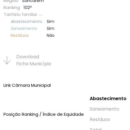
Região
Santarém
Ranking
102º
Tarifário familiar
Abastecimento
Sim
Saneamento
Sim
Resí­duos
Não
Download
Ficha Municí­pio
Link Câmara Municipal
Abastecimento
Saneamento
Posição Ranking / Índice de Equidade
Resí­duos
Total