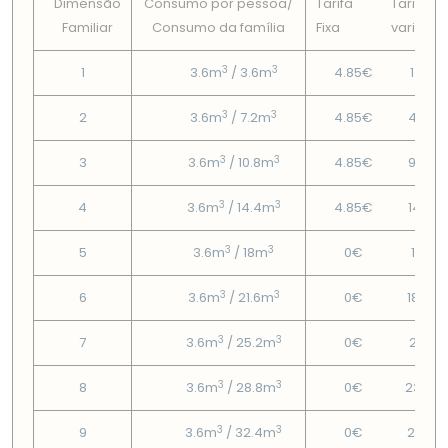
Dimensão
Consumo por pessoa/
Tarifa
Tarifa
Familiar
Consumo da famí­lia
Fixa
variável
3
3
1
3.6m
/ 3.6m
4.85€
1.44€
3
3
2
3.6m
/ 7.2m
4.85€
4.84€
3
3
3
3.6m
/ 10.8m
4.85€
9.49€
3
3
4
3.6m
/ 14.4m
4.85€
14.14€
3
3
5
3.6m
/ 18m
0€
16.11€
3
3
6
3.6m
/ 21.6m
0€
18.62
3
3
7
3.6m
/ 25.2m
0€
21.13€
3
3
8
3.6m
/ 28.8m
0€
23.65
3
3
9
3.6m
/ 32.4m
0€
26.16