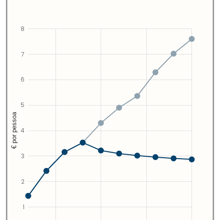
8
7
6
5
€ por pessoa
4
3
2
1