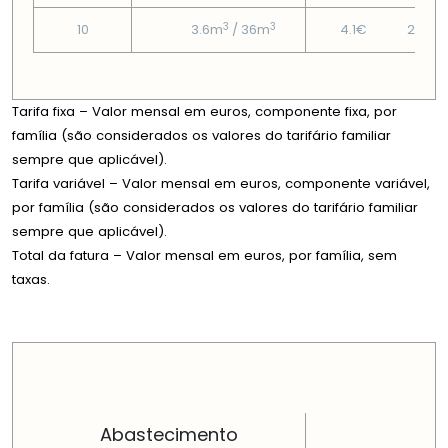
3
3
10
3.6m
/ 36m
4.1€
26.21
Tarifa fixa – Valor mensal em euros, componente fixa, por
família (são considerados os valores do tarifário familiar
sempre que aplicável).
Tarifa variável – Valor mensal em euros, componente variável,
por família (são considerados os valores do tarifário familiar
sempre que aplicável).
Total da fatura – Valor mensal em euros, por família, sem
taxas.
PREÇOS EM CADA DIMENSÃO FAMILIAR
Abastecimento