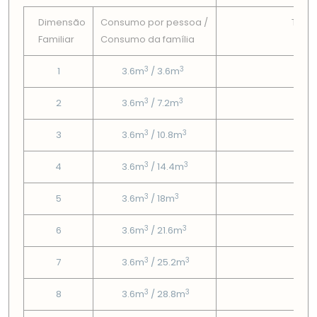
Dimensão
Consumo por pessoa /
Tarif
Familiar
Consumo da famí­lia
Fix
3
3
1
3.6m
/ 3.6m
4.1
3
3
2
3.6m
/ 7.2m
4.1
3
3
3
3.6m
/ 10.8m
4.1
3
3
4
3.6m
/ 14.4m
4.1
3
3
5
3.6m
/ 18m
4.1
3
3
6
3.6m
/ 21.6m
4.1
3
3
7
3.6m
/ 25.2m
4.1
3
3
8
3.6m
/ 28.8m
4.1