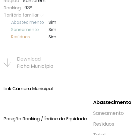
Região
Santarém
Ranking
93º
Tarifário familiar
Abastecimento
Sim
Saneamento
Sim
Resí­duos
Sim
Download
Ficha Municí­pio
Link Câmara Municipal
Abastecimento
Saneamento
Posição Ranking / Índice de Equidade
Resí­duos
Total