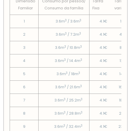
Dimensão
Consumo por pessoa/
Tarifa
Tarifa
Familiar
Consumo da famí­lia
Fixa
variável
3
3
1
3.6m
/ 3.6m
4.1€
1.65€
3
3
2
3.6m
/ 7.2m
4.1€
4.59€
3
3
3
3.6m
/ 10.8m
4.1€
8.35€
3
3
4
3.6m
/ 14.4m
4.1€
12.12€
3
3
5
3.6m
/ 18m
4.1€
14.12€
3
3
6
3.6m
/ 21.6m
4.1€
16.54
3
3
7
3.6m
/ 25.2m
4.1€
18.95
3
3
8
3.6m
/ 28.8m
4.1€
21.37
3
3
9
3.6m
/ 32.4m
4.1€
23.79