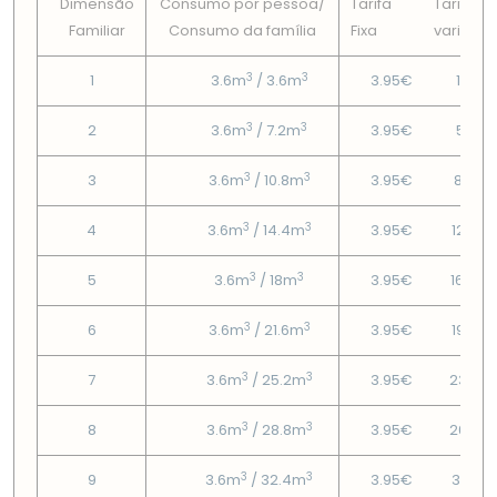
Dimensão
Consumo por pessoa/
Tarifa
Tarifa
Familiar
Consumo da famí­lia
Fixa
variável
3
3
1
3.6m
/ 3.6m
3.95€
1.87€
3
3
2
3.6m
/ 7.2m
3.95€
5.21€
3
3
3
3.6m
/ 10.8m
3.95€
8.36€
3
3
4
3.6m
/ 14.4m
3.95€
12.56
3
3
5
3.6m
/ 18m
3.95€
16.48
3
3
6
3.6m
/ 21.6m
3.95€
19.36
3
3
7
3.6m
/ 25.2m
3.95€
23.86
3
3
8
3.6m
/ 28.8m
3.95€
26.73
3
3
9
3.6m
/ 32.4m
3.95€
31.23