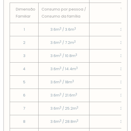
Dimensão
Consumo por pessoa /
Tarif
Familiar
Consumo da famí­lia
Fix
3
3
1
3.6m
/ 3.6m
3.95
3
3
2
3.6m
/ 7.2m
3.95
3
3
3
3.6m
/ 10.8m
3.95
3
3
4
3.6m
/ 14.4m
3.95
3
3
5
3.6m
/ 18m
3.95
3
3
6
3.6m
/ 21.6m
3.95
3
3
7
3.6m
/ 25.2m
3.95
3
3
8
3.6m
/ 28.8m
3.95