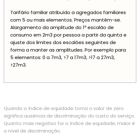
Tarifário familiar atribuído a agregados familiares
com 5 ou mais elementos. Preços mantêm-se.
Alargamento da amplitude do 1º escalão de
consumo em 2m3 por pessoa a partir da quinta e
ajuste dos limites dos escalões seguintes de
forma a manter as amplitudes. Por exemplo para
5 elementos: 0 a 7m3, >7 a 17m3, >17 a 27m3,
>27m3.
Quando o índice de equidade toma o valor de zero
significa ausência de discriminação do custo do serviço.
Quanto mais negativo for o índice de equidade, maior é
o nível de discriminação.