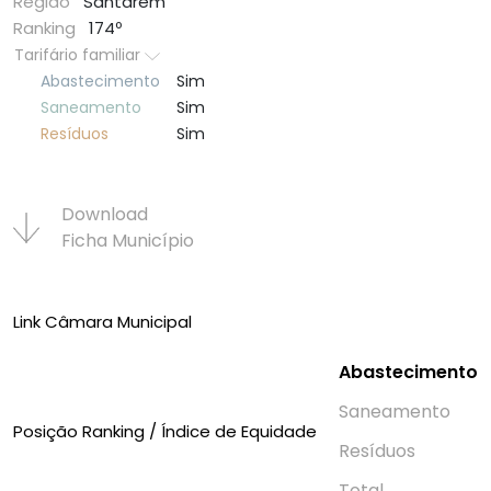
Região
Santarém
Ranking
174º
Tarifário familiar
Abastecimento
Sim
Saneamento
Sim
Resí­duos
Sim
Download
Ficha Municí­pio
Link Câmara Municipal
Abastecimento
Saneamento
Posição Ranking / Índice de Equidade
Resí­duos
Total