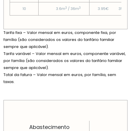
3
3
10
3.6m
/ 36m
3.95€
35.73
Tarifa fixa – Valor mensal em euros, componente fixa, por
família (são considerados os valores do tarifário familiar
sempre que aplicável).
Tarifa variável – Valor mensal em euros, componente variável,
por família (são considerados os valores do tarifário familiar
sempre que aplicável).
Total da fatura – Valor mensal em euros, por família, sem
taxas.
PREÇOS EM CADA DIMENSÃO FAMILIAR
Abastecimento