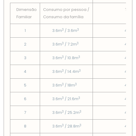
Dimensão
Consumo por pessoa /
Tarif
Familiar
Consumo da famí­lia
Fix
3
3
1
3.6m
/ 3.6m
4.93
3
3
2
3.6m
/ 7.2m
4.93
3
3
3
3.6m
/ 10.8m
4.93
3
3
4
3.6m
/ 14.4m
4.93
3
3
5
3.6m
/ 18m
4.93
3
3
6
3.6m
/ 21.6m
4.93
3
3
7
3.6m
/ 25.2m
4.93
3
3
8
3.6m
/ 28.8m
4.93