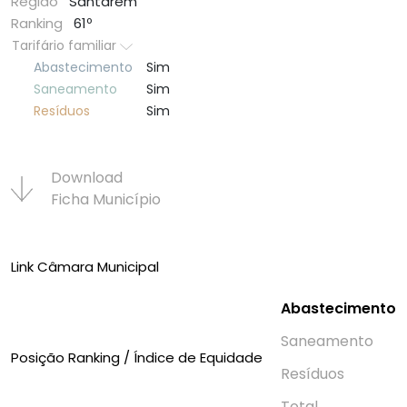
Região
Santarém
Ranking
61º
Tarifário familiar
Abastecimento
Sim
Saneamento
Sim
Resí­duos
Sim
Download
Ficha Municí­pio
Link Câmara Municipal
Abastecimento
Saneamento
Posição Ranking / Índice de Equidade
Resí­duos
Total