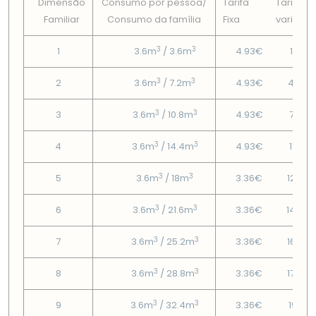
Dimensão
Consumo por pessoa/
Tarifa
Tarifa
Familiar
Consumo da famí­lia
Fixa
variável
3
3
1
3.6m
/ 3.6m
4.93€
1.74€
3
3
2
3.6m
/ 7.2m
4.93€
4.52€
3
3
3
3.6m
/ 10.8m
4.93€
7.97€
3
3
4
3.6m
/ 14.4m
4.93€
11.41€
3
3
5
3.6m
/ 18m
3.36€
12.96
3
3
6
3.6m
/ 21.6m
3.36€
14.52
3
3
7
3.6m
/ 25.2m
3.36€
16.07
3
3
8
3.6m
/ 28.8m
3.36€
17.63
3
3
9
3.6m
/ 32.4m
3.36€
19.18€