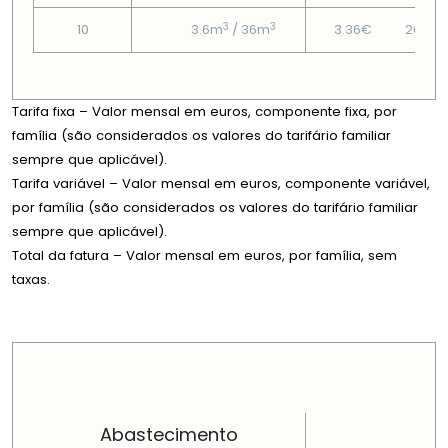
3
3
10
3.6m
/ 36m
3.36€
20.74
Tarifa fixa – Valor mensal em euros, componente fixa, por
família (são considerados os valores do tarifário familiar
sempre que aplicável).
Tarifa variável – Valor mensal em euros, componente variável,
por família (são considerados os valores do tarifário familiar
sempre que aplicável).
Total da fatura – Valor mensal em euros, por família, sem
taxas.
PREÇOS EM CADA DIMENSÃO FAMILIAR
Abastecimento