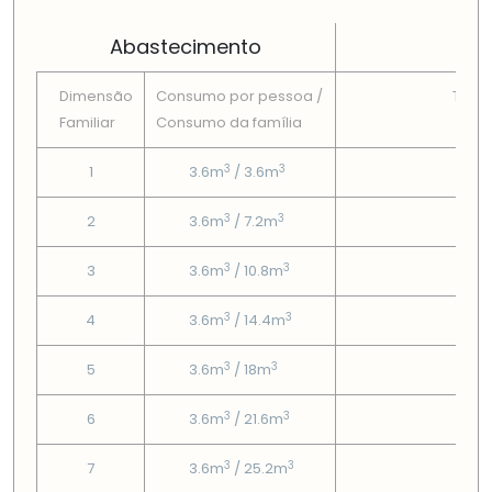
Abastecimento
Dimensão
Consumo por pessoa /
Tarif
Familiar
Consumo da famí­lia
Fix
3
3
1
3.6m
/ 3.6m
5.8
3
3
2
3.6m
/ 7.2m
5.8
3
3
3
3.6m
/ 10.8m
5.8
3
3
4
3.6m
/ 14.4m
5.8
3
3
5
3.6m
/ 18m
5.8
3
3
6
3.6m
/ 21.6m
5.8
3
3
7
3.6m
/ 25.2m
5.8