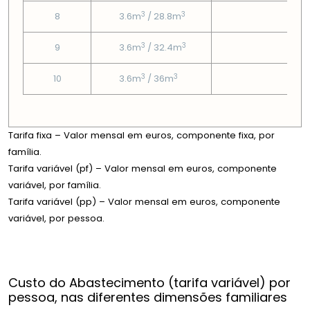
3
3
8
3.6m
/ 28.8m
5.8
3
3
9
3.6m
/ 32.4m
5.8
3
3
10
3.6m
/ 36m
5.8
Tarifa fixa – Valor mensal em euros, componente fixa, por
família.
Tarifa variável (pf) – Valor mensal em euros, componente
variável, por família.
Tarifa variável (pp) – Valor mensal em euros, componente
variável, por pessoa.
Custo do Abastecimento (tarifa variável) por
pessoa, nas diferentes dimensões familiares