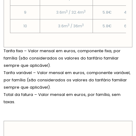
3
3
9
3.6m
/ 32.4m
5.8€
49.4€
3
3
10
3.6m
/ 36m
5.8€
61.01€
Tarifa fixa – Valor mensal em euros, componente fixa, por
família (são considerados os valores do tarifário familiar
sempre que aplicável).
Tarifa variável – Valor mensal em euros, componente variável,
por família (são considerados os valores do tarifário familiar
sempre que aplicável).
Total da fatura – Valor mensal em euros, por família, sem
taxas.
PREÇOS EM CADA DIMENSÃO FAMILIAR