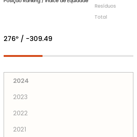
Posição Ranking / Índice de Equidade
Resí­duos
Total
276º / -309.49
2024
2023
2022
2021