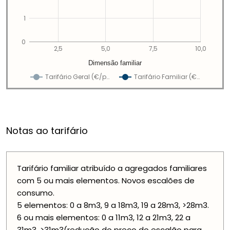
1
0
2,5
5,0
7,5
10,0
Dimensão familiar
Tarifário Geral (€/p…
Tarifário Familiar (€…
Notas ao tarifário
Tarifário familiar atribuído a agregados familiares
com 5 ou mais elementos. Novos escalões de
consumo.
5 elementos: 0 a 8m3, 9 a 18m3, 19 a 28m3, >28m3.
6 ou mais elementos: 0 a 11m3, 12 a 21m3, 22 a
31m3, >31m3(redução do preço do escalão para