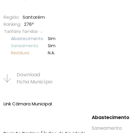
Região
Santarém
Ranking
276º
Tarifário familiar
Abastecimento
Sim
Saneamento
Sim
Resí­duos
N.A.
Download
Ficha Municí­pio
Link Câmara Municipal
Abastecimento
Saneamento