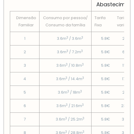
Abastecimen
Dimensão
Consumo por pessoa/
Tarifa
Tarifa
Familiar
Consumo da famí­lia
Fixa
variável
3
3
1
3.6m
/ 3.6m
5.8€
2.62€
3
3
2
3.6m
/ 7.2m
5.8€
6.78€
3
3
3
3.6m
/ 10.8m
5.8€
11.93€
3
3
4
3.6m
/ 14.4m
5.8€
17.07€
3
3
5
3.6m
/ 18m
5.8€
20.11€
3
3
6
3.6m
/ 21.6m
5.8€
23.65
3
3
7
3.6m
/ 25.2m
5.8€
31.78
3
3
8
3.6m
/ 28.8m
5.8€
39.91