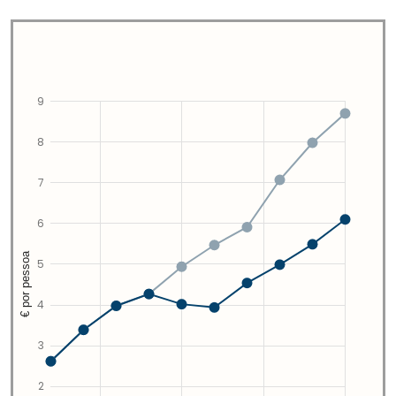
9
8
7
6
€ por pessoa
5
4
3
2