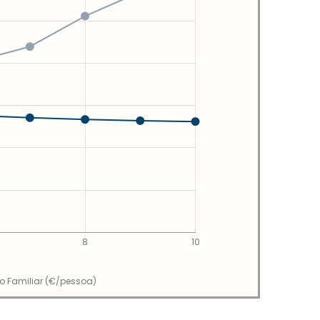
8
10
io Familiar (€/pessoa)