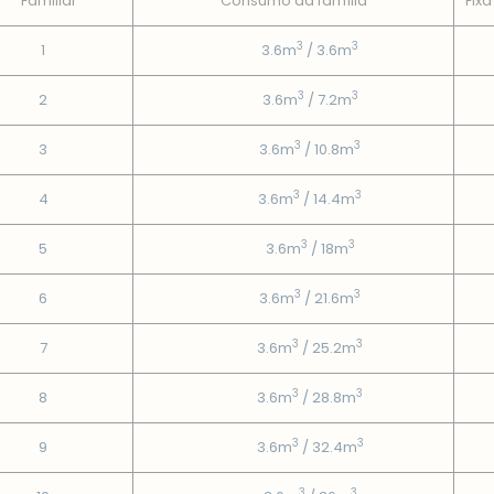
Familiar
Consumo da famí­lia
Fixa
3
3
1
3.6m
/ 3.6m
3
3
2
3.6m
/ 7.2m
3
3
3
3.6m
/ 10.8m
3
3
4
3.6m
/ 14.4m
3
3
5
3.6m
/ 18m
3
3
6
3.6m
/ 21.6m
3
3
7
3.6m
/ 25.2m
3
3
8
3.6m
/ 28.8m
3
3
9
3.6m
/ 32.4m
3
3