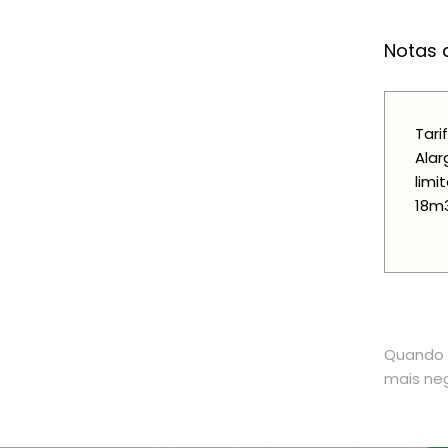
Notas a
Tari
Alar
limi
18m3
Quando o
mais neg