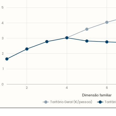
5
4
3
2
1
0
2
4
6
Dimensão familiar
Tarifário Geral (€/pessoa)
Tarifár