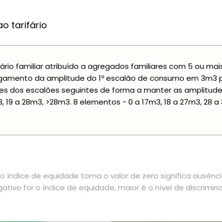
o tarifário
fário familiar atribuído a agregados familiares com 5 ou m
gamento da amplitude do 1º escalão de consumo em 3m3 por
tes dos escalões seguintes de forma a manter as amplitudes
, 19 a 28m3, >28m3. 8 elementos - 0 a 17m3, 18 a 27m3, 28 
 índice de equidade toma o valor de zero significa ausênc
ativo for o índice de equidade, maior é o nível de discrimin