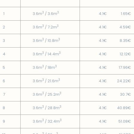
3
3
1
3.6m
/ 3.6m
4.1€
1.65€
3
3
2
3.6m
/ 7.2m
4.1€
4.59€
3
3
3
3.6m
/ 10.8m
4.1€
8.35€
3
3
4
3.6m
/ 14.4m
4.1€
12.12€
3
3
5
3.6m
/ 18m
4.1€
17.96€
3
3
6
3.6m
/ 21.6m
4.1€
24.22€
3
3
7
3.6m
/ 25.2m
4.1€
30.7€
3
3
8
3.6m
/ 28.8m
4.1€
40.89€
3
3
9
3.6m
/ 32.4m
4.1€
51.08€
3
3