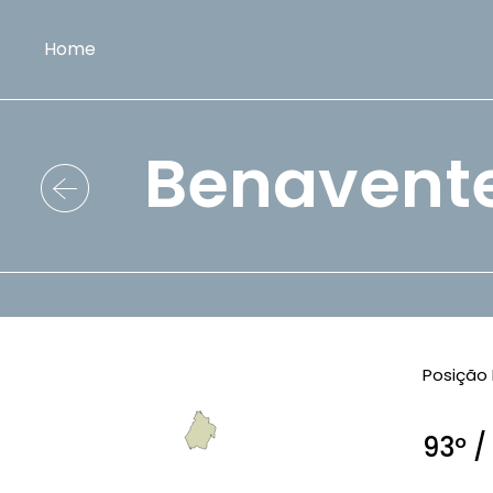
Home
Benavent
Posição 
93º /