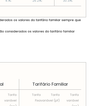
4.1€
26.21€
30.31€
derados os valores do tarifário familiar sempre que
ão considerados os valores do tarifário familiar
al
Tarifário Familiar
Tarifa
Tarifa
Tarifa
Tarifa
variável
Fixa
variável (pf)
variável