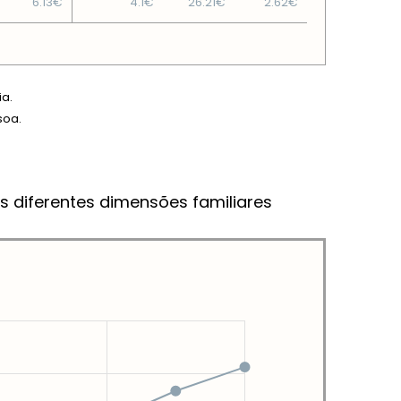
6.13€
4.1€
26.21€
2.62€
ia.
soa.
s diferentes dimensões familiares