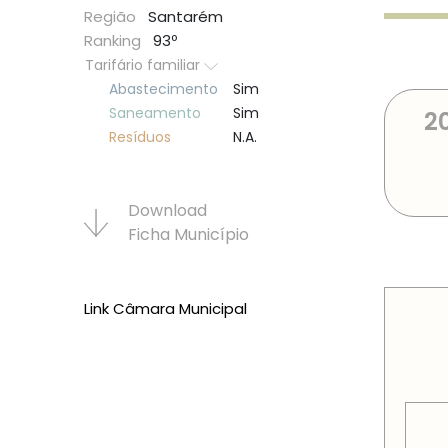
Região
Santarém
Ranking
93º
Tarifário familiar
Abastecimento
Sim
Saneamento
Sim
2
Resí­duos
N.A.
Download
Ficha Municí­pio
PREÇOS
Link Câmara Municipal