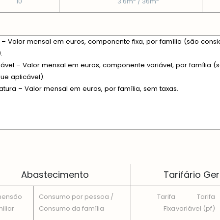
10
3.6m
/ 36m
xa – Valor mensal em euros, componente fixa, por família (são consi
.
riável – Valor mensal em euros, componente variável, por família (s
e aplicável).
fatura – Valor mensal em euros, por família, sem taxas.
 EM CADA DIMENSÃO FAMILIAR
Abastecimento
Tarifário Ger
mensão
Consumo por pessoa /
Tarifa
Tarifa
iliar
Consumo da famí­lia
Fixa
variável (pf)