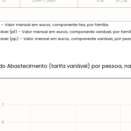
10
3.6m
/ 36m
4.1€
61.27€
xa – Valor mensal em euros, componente fixa, por família.
riável (pf) – Valor mensal em euros, componente variável, por famíl
riável (pp) – Valor mensal em euros, componente variável, por pes
do Abastecimento (tarifa variável) por pessoa, na
7
6