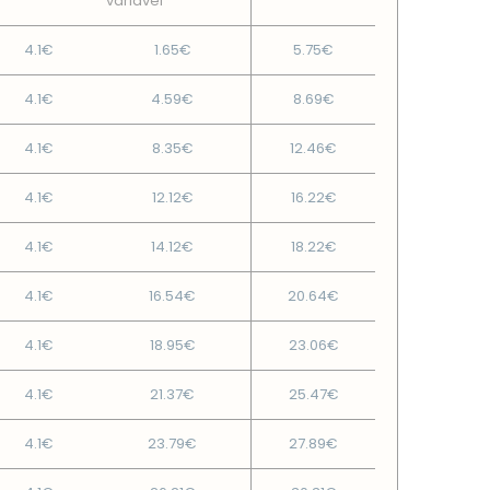
variável
4.1€
1.65€
5.75€
4.1€
4.59€
8.69€
4.1€
8.35€
12.46€
4.1€
12.12€
16.22€
4.1€
14.12€
18.22€
4.1€
16.54€
20.64€
4.1€
18.95€
23.06€
4.1€
21.37€
25.47€
4.1€
23.79€
27.89€