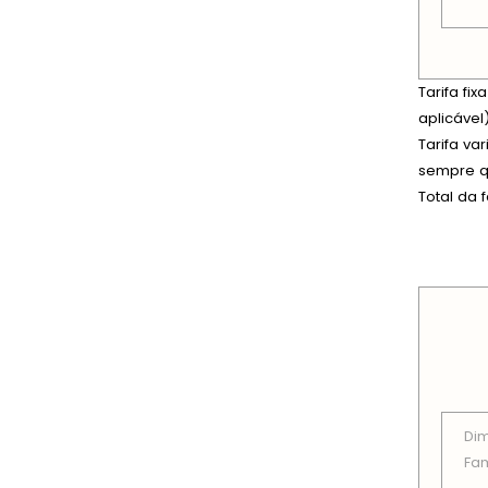
Tarifa fi
aplicável)
Tarifa va
sempre qu
Total da 
PREÇOS
Di
Fam