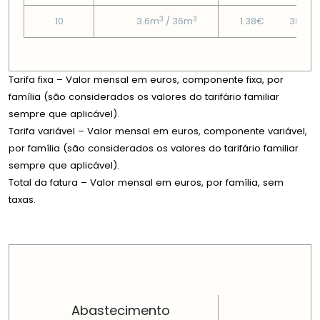
3
3
10
3.6m
/ 36m
1.38€
38.72
Tarifa fixa – Valor mensal em euros, componente fixa, por
família (são considerados os valores do tarifário familiar
sempre que aplicável).
Tarifa variável – Valor mensal em euros, componente variável,
por família (são considerados os valores do tarifário familiar
sempre que aplicável).
Total da fatura – Valor mensal em euros, por família, sem
taxas.
PREÇOS EM CADA DIMENSÃO FAMILIAR
Abastecimento