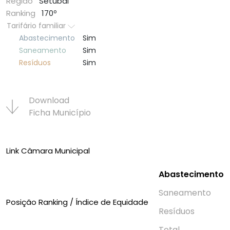
Região
Setúbal
Ranking
170º
Tarifário familiar
Abastecimento
Sim
Saneamento
Sim
Resí­duos
Sim
Download
Ficha Municí­pio
Link Câmara Municipal
Abastecimento
Saneamento
Posição Ranking / Índice de Equidade
Resí­duos
Total