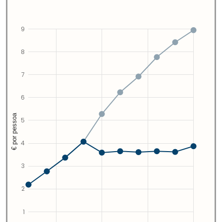
9
8
7
6
€ por pessoa
5
4
3
2
1