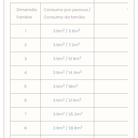
Dimensão
Consumo por pessoa /
Tarif
Familiar
Consumo da famí­lia
Fix
3
3
1
3.6m
/ 3.6m
1.38
3
3
2
3.6m
/ 7.2m
1.38
3
3
3
3.6m
/ 10.8m
1.38
3
3
4
3.6m
/ 14.4m
1.38
3
3
5
3.6m
/ 18m
1.38
3
3
6
3.6m
/ 21.6m
1.38
3
3
7
3.6m
/ 25.2m
1.38
3
3
8
3.6m
/ 28.8m
1.38