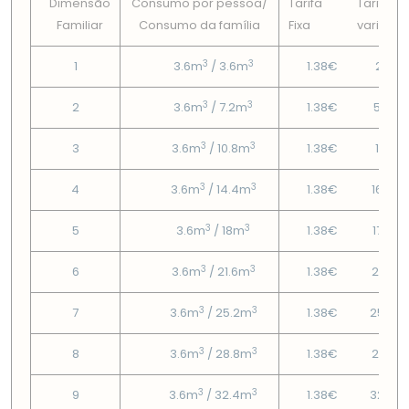
Dimensão
Consumo por pessoa/
Tarifa
Tarifa
Familiar
Consumo da famí­lia
Fixa
variável
3
3
1
3.6m
/ 3.6m
1.38€
2.19€
3
3
2
3.6m
/ 7.2m
1.38€
5.55€
3
3
3
3.6m
/ 10.8m
1.38€
10.11€
3
3
4
3.6m
/ 14.4m
1.38€
16.26
3
3
5
3.6m
/ 18m
1.38€
17.97€
3
3
6
3.6m
/ 21.6m
1.38€
21.89
3
3
7
3.6m
/ 25.2m
1.38€
25.27
3
3
8
3.6m
/ 28.8m
1.38€
29.18
3
3
9
3.6m
/ 32.4m
1.38€
32.57