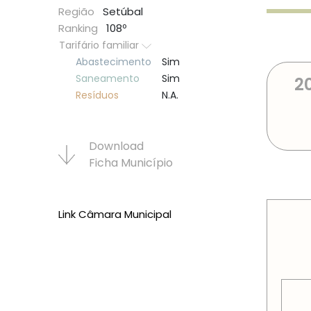
Região
Setúbal
Ranking
108º
Tarifário familiar
Abastecimento
Sim
Saneamento
Sim
2
Resí­duos
N.A.
Download
Ficha Municí­pio
PREÇOS
Link Câmara Municipal