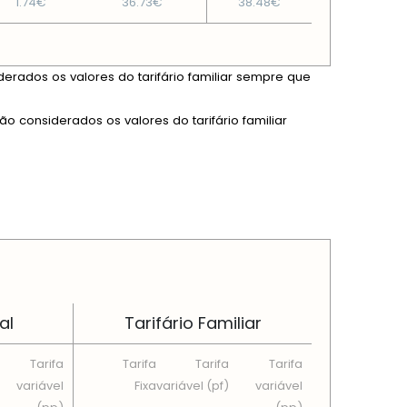
1.74€
36.73€
38.48€
derados os valores do tarifário familiar sempre que
ão considerados os valores do tarifário familiar
al
Tarifário Familiar
Tarifa
Tarifa
Tarifa
Tarifa
variável
Fixa
variável (pf)
variável