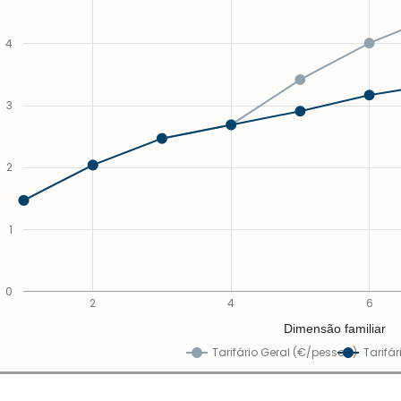
4
3
2
1
0
2
4
6
Dimensão familiar
Tarifário Geral (€/pessoa)
Tarifá