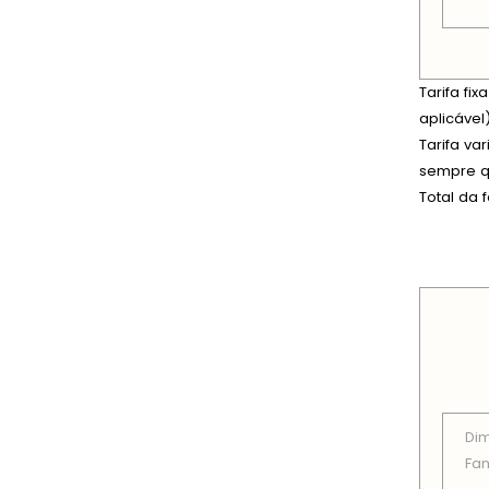
Tarifa fi
aplicável)
Tarifa va
sempre qu
Total da 
PREÇOS
Di
Fam