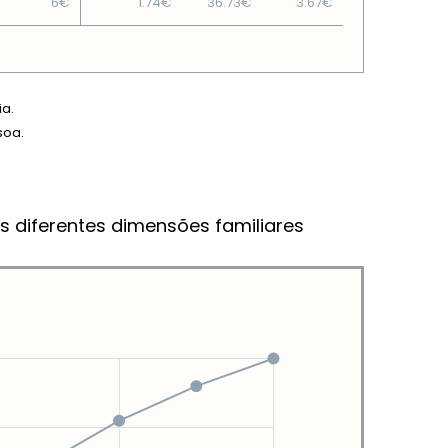
6€
1.74€
36.73€
3.67€
ia.
soa.
s diferentes dimensões familiares