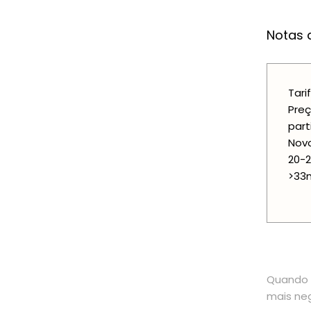
Notas a
Tari
Preç
part
Novo
20-2
>33m
Quando o
mais neg