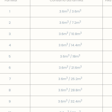
Familiar
Consumo da famí­lia
Fixa
3
3
1
3.6m
/ 3.6m
3
3
2
3.6m
/ 7.2m
3
3
3
3.6m
/ 10.8m
3
3
4
3.6m
/ 14.4m
3
3
5
3.6m
/ 18m
3
3
6
3.6m
/ 21.6m
3
3
7
3.6m
/ 25.2m
3
3
8
3.6m
/ 28.8m
3
3
9
3.6m
/ 32.4m
3
3