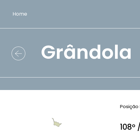
Home
Grândola
Posição 
108º 