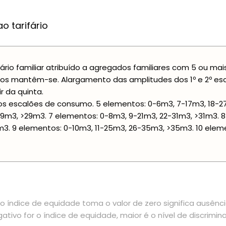
o tarifário
fário familiar atribuído a agregados familiares com 5 ou ma
os mantêm-se. Alargamento das amplitudes dos 1º e 2º e
ir da quinta.
s escalões de consumo. 5 elementos: 0-6m3, 7-17m3, 18-2
9m3, >29m3. 7 elementos: 0-8m3, 9-21m3, 22-31m3, >31m3. 
3. 9 elementos: 0-10m3, 11-25m3, 26-35m3, >35m3. 10 elem
 índice de equidade toma o valor de zero significa ausênc
ativo for o índice de equidade, maior é o nível de discrimin