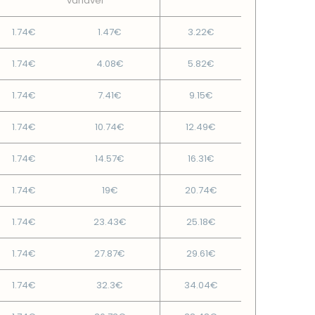
variável
1.74€
1.47€
3.22€
1.74€
4.08€
5.82€
1.74€
7.41€
9.15€
1.74€
10.74€
12.49€
1.74€
14.57€
16.31€
1.74€
19€
20.74€
1.74€
23.43€
25.18€
1.74€
27.87€
29.61€
1.74€
32.3€
34.04€