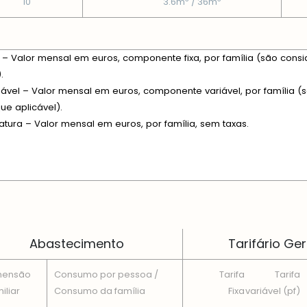
10
3.6m
/ 36m
xa – Valor mensal em euros, componente fixa, por família (são consi
.
riável – Valor mensal em euros, componente variável, por família (s
e aplicável).
fatura – Valor mensal em euros, por família, sem taxas.
 EM CADA DIMENSÃO FAMILIAR
Abastecimento
Tarifário Ger
mensão
Consumo por pessoa /
Tarifa
Tarifa
iliar
Consumo da famí­lia
Fixa
variável (pf)