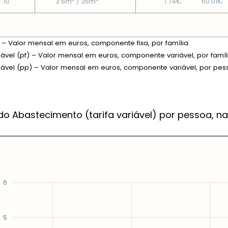
10
3.6m
/ 36m
1.74€
60.01€
xa – Valor mensal em euros, componente fixa, por família.
riável (pf) – Valor mensal em euros, componente variável, por famíl
riável (pp) – Valor mensal em euros, componente variável, por pes
do Abastecimento (tarifa variável) por pessoa, na
6
5