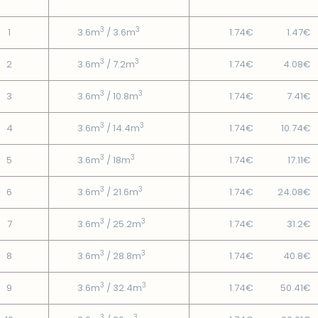
3
3
1
3.6m
/ 3.6m
1.74€
1.47€
3
3
2
3.6m
/ 7.2m
1.74€
4.08€
3
3
3
3.6m
/ 10.8m
1.74€
7.41€
3
3
4
3.6m
/ 14.4m
1.74€
10.74€
3
3
5
3.6m
/ 18m
1.74€
17.11€
3
3
6
3.6m
/ 21.6m
1.74€
24.08€
3
3
7
3.6m
/ 25.2m
1.74€
31.2€
3
3
8
3.6m
/ 28.8m
1.74€
40.8€
3
3
9
3.6m
/ 32.4m
1.74€
50.41€
3
3