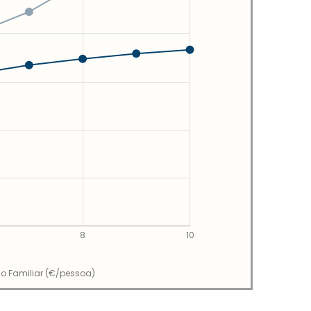
8
10
rio Familiar (€/pessoa)