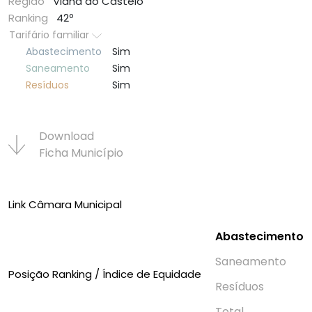
Região
Viana do Castelo
Ranking
42º
Tarifário familiar
Abastecimento
Sim
Saneamento
Sim
Resí­duos
Sim
Download
Ficha Municí­pio
Link Câmara Municipal
Abastecimento
Saneamento
Posição Ranking / Índice de Equidade
Resí­duos
Total