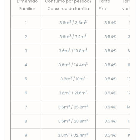
Dimensão
Consumo por pessoa/
Tarifa
Tarifa
Familiar
Consumo da famí­lia
Fixa
variável
3
3
1
3.6m
/ 3.6m
3.54€
1.61€
3
3
2
3.6m
/ 7.2m
3.54€
3.79€
3
3
3
3.6m
/ 10.8m
3.54€
6.34€
3
3
4
3.6m
/ 14.4m
3.54€
8.89€
3
3
5
3.6m
/ 18m
3.54€
10.65
3
3
6
3.6m
/ 21.6m
3.54€
12.79
3
3
7
3.6m
/ 25.2m
3.54€
14.93
3
3
8
3.6m
/ 28.8m
3.54€
17.07€
3
3
9
3.6m
/ 32.4m
3.54€
19.21€