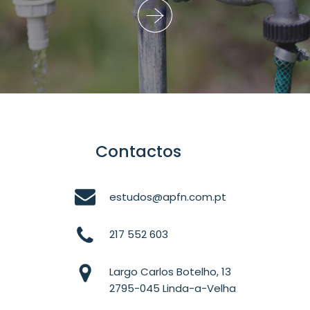
Contactos
estudos@apfn.com.pt
217 552 603
Largo Carlos Botelho, 13
2795-045 Linda-a-Velha