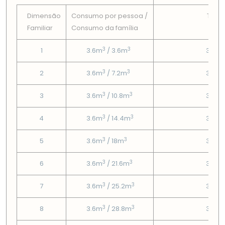
Dimensão
Consumo por pessoa /
Tarif
Familiar
Consumo da famí­lia
Fix
3
3
1
3.6m
/ 3.6m
3.54
3
3
2
3.6m
/ 7.2m
3.54
3
3
3
3.6m
/ 10.8m
3.54
3
3
4
3.6m
/ 14.4m
3.54
3
3
5
3.6m
/ 18m
3.54
3
3
6
3.6m
/ 21.6m
3.54
3
3
7
3.6m
/ 25.2m
3.54
3
3
8
3.6m
/ 28.8m
3.54