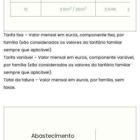
3
3
10
3.6m
/ 36m
3.54€
21.35
Tarifa fixa – Valor mensal em euros, componente fixa, por
família (são considerados os valores do tarifário familiar
sempre que aplicável).
Tarifa variável – Valor mensal em euros, componente variável,
por família (são considerados os valores do tarifário familiar
sempre que aplicável).
Total da fatura – Valor mensal em euros, por família, sem
taxas.
PREÇOS EM CADA DIMENSÃO FAMILIAR
Abastecimento