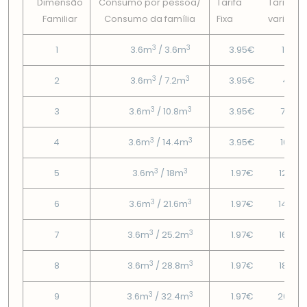
Dimensão
Consumo por pessoa/
Tarifa
Tarifa
Familiar
Consumo da famí­lia
Fixa
variável
3
3
1
3.6m
/ 3.6m
3.95€
1.87€
3
3
2
3.6m
/ 7.2m
3.95€
4.4€
3
3
3
3.6m
/ 10.8m
3.95€
7.36€
3
3
4
3.6m
/ 14.4m
3.95€
10.31€
3
3
5
3.6m
/ 18m
1.97€
12.36
3
3
6
3.6m
/ 21.6m
1.97€
14.49
3
3
7
3.6m
/ 25.2m
1.97€
16.62
3
3
8
3.6m
/ 28.8m
1.97€
18.75
3
3
9
3.6m
/ 32.4m
1.97€
20.88