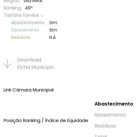
Região
Vila Real
Ranking
49º
Tarifário familiar
Abastecimento
Sim
Saneamento
Sim
Resí­duos
N.A.
Download
Ficha Municí­pio
Link Câmara Municipal
Abastecimento
Saneamento
Posição Ranking / Índice de Equidade
Resí­duos
Total