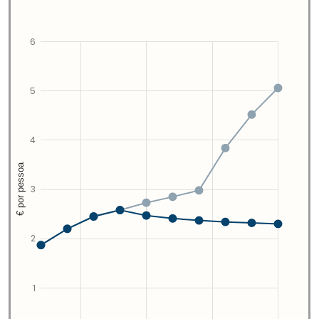
6
5
4
€ por pessoa
3
2
1