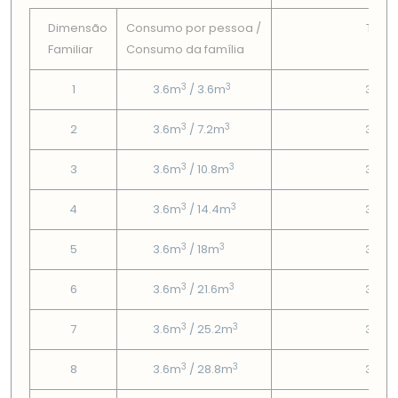
Dimensão
Consumo por pessoa /
Tarif
Familiar
Consumo da famí­lia
Fix
3
3
1
3.6m
/ 3.6m
3.95
3
3
2
3.6m
/ 7.2m
3.95
3
3
3
3.6m
/ 10.8m
3.95
3
3
4
3.6m
/ 14.4m
3.95
3
3
5
3.6m
/ 18m
3.95
3
3
6
3.6m
/ 21.6m
3.95
3
3
7
3.6m
/ 25.2m
3.95
3
3
8
3.6m
/ 28.8m
3.95