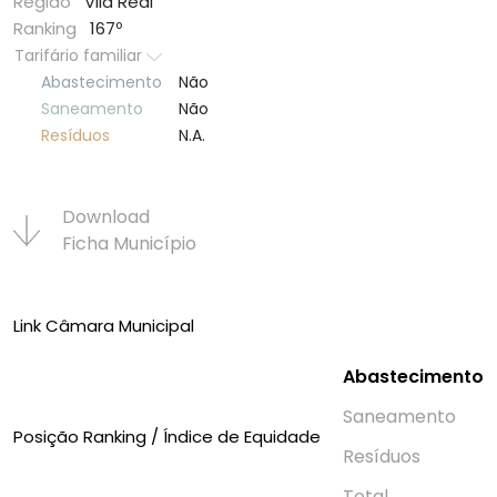
Região
Vila Real
Ranking
167º
Tarifário familiar
Abastecimento
Não
Saneamento
Não
Resí­duos
N.A.
Download
Ficha Municí­pio
Link Câmara Municipal
Abastecimento
Saneamento
Posição Ranking / Índice de Equidade
Resí­duos
Total