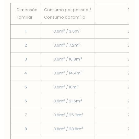
Dimensão
Consumo por pessoa /
Tarif
Familiar
Consumo da famí­lia
Fix
3
3
1
3.6m
/ 3.6m
2.66
3
3
2
3.6m
/ 7.2m
2.66
3
3
3
3.6m
/ 10.8m
2.66
3
3
4
3.6m
/ 14.4m
2.66
3
3
5
3.6m
/ 18m
2.66
3
3
6
3.6m
/ 21.6m
2.66
3
3
7
3.6m
/ 25.2m
2.66
3
3
8
3.6m
/ 28.8m
2.66