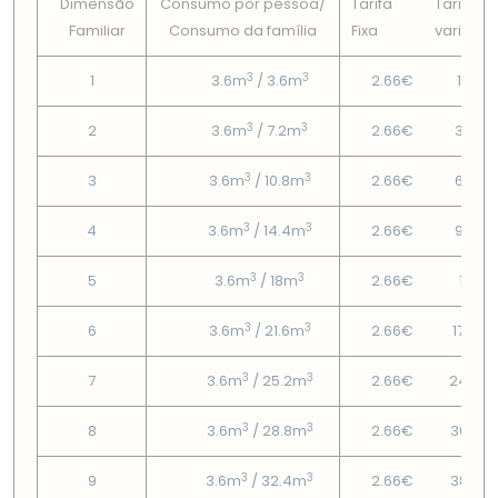
Dimensão
Consumo por pessoa/
Tarifa
Tarifa
Familiar
Consumo da famí­lia
Fixa
variável
3
3
1
3.6m
/ 3.6m
2.66€
1.59€
3
3
2
3.6m
/ 7.2m
2.66€
3.58€
3
3
3
3.6m
/ 10.8m
2.66€
6.09€
3
3
4
3.6m
/ 14.4m
2.66€
9.59€
3
3
5
3.6m
/ 18m
2.66€
13.1€
3
3
6
3.6m
/ 21.6m
2.66€
17.88
3
3
7
3.6m
/ 25.2m
2.66€
24.25
3
3
8
3.6m
/ 28.8m
2.66€
30.63
3
3
9
3.6m
/ 32.4m
2.66€
38.27