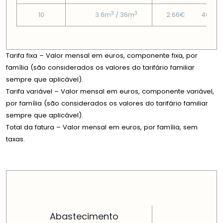
3
3
10
3.6m
/ 36m
2.66€
46.56
Tarifa fixa – Valor mensal em euros, componente fixa, por
família (são considerados os valores do tarifário familiar
sempre que aplicável).
Tarifa variável – Valor mensal em euros, componente variável,
por família (são considerados os valores do tarifário familiar
sempre que aplicável).
Total da fatura – Valor mensal em euros, por família, sem
taxas.
PREÇOS EM CADA DIMENSÃO FAMILIAR
Abastecimento