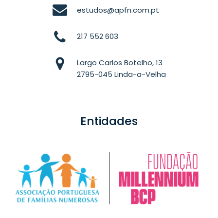
estudos@apfn.com.pt
217 552 603
Largo Carlos Botelho, 13
2795-045 Linda-a-Velha
Entidades