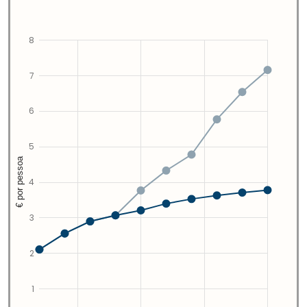
8
7
6
5
€ por pessoa
4
3
2
1