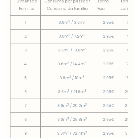
Dimensão
Consumo por pessoa/
Tarifa
Tarifa
Familiar
Consumo da famí­lia
Fixa
variável
3
3
1
3.6m
/ 3.6m
2.95€
2.11€
3
3
2
3.6m
/ 7.2m
2.95€
5.11€
3
3
3
3.6m
/ 10.8m
2.95€
8.7€
3
3
4
3.6m
/ 14.4m
2.95€
12.28
3
3
5
3.6m
/ 18m
2.95€
16.03
3
3
6
3.6m
/ 21.6m
2.95€
20.38
3
3
7
3.6m
/ 25.2m
2.95€
24.72
3
3
8
3.6m
/ 28.8m
2.95€
29.07
3
3
9
3.6m
/ 32.4m
2.95€
33.41