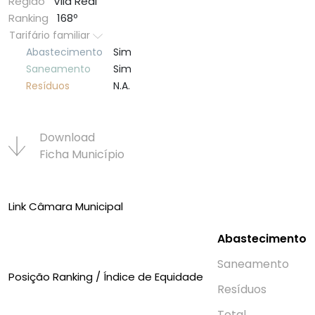
Região
Vila Real
Ranking
168º
Tarifário familiar
Abastecimento
Sim
Saneamento
Sim
Resí­duos
N.A.
Download
Ficha Municí­pio
Link Câmara Municipal
Abastecimento
Saneamento
Posição Ranking / Índice de Equidade
Resí­duos
Total