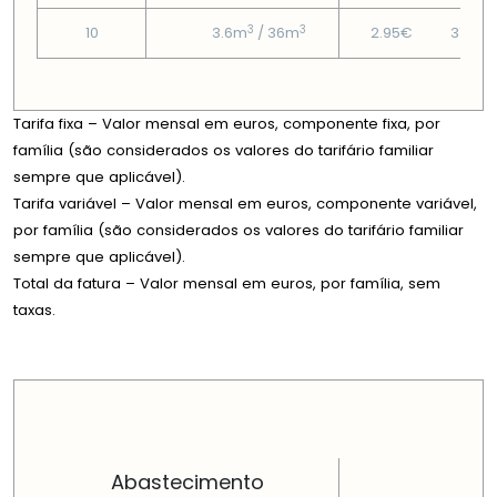
3
3
10
3.6m
/ 36m
2.95€
37.76
Tarifa fixa – Valor mensal em euros, componente fixa, por
família (são considerados os valores do tarifário familiar
sempre que aplicável).
Tarifa variável – Valor mensal em euros, componente variável,
por família (são considerados os valores do tarifário familiar
sempre que aplicável).
Total da fatura – Valor mensal em euros, por família, sem
taxas.
PREÇOS EM CADA DIMENSÃO FAMILIAR
Abastecimento