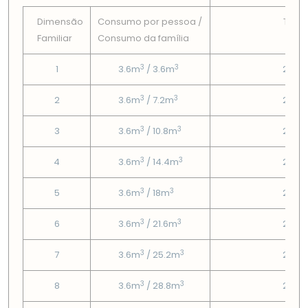
Dimensão
Consumo por pessoa /
Tarif
Familiar
Consumo da famí­lia
Fix
3
3
1
3.6m
/ 3.6m
2.95
3
3
2
3.6m
/ 7.2m
2.95
3
3
3
3.6m
/ 10.8m
2.95
3
3
4
3.6m
/ 14.4m
2.95
3
3
5
3.6m
/ 18m
2.95
3
3
6
3.6m
/ 21.6m
2.95
3
3
7
3.6m
/ 25.2m
2.95
3
3
8
3.6m
/ 28.8m
2.95