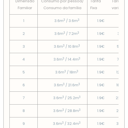
Dimensão
Consumo por pessoa/
Tarifa
Tarifa
Familiar
Consumo da famí­lia
Fixa
variável
3
3
1
3.6m
/ 3.6m
1.9€
1.8€
3
3
2
3.6m
/ 7.2m
1.9€
3.15€
3
3
3
3.6m
/ 10.8m
1.9€
5.85€
3
3
4
3.6m
/ 14.4m
1.9€
7.88€
3
3
5
3.6m
/ 18m
1.9€
12.87
3
3
6
3.6m
/ 21.6m
1.9€
18.63
3
3
7
3.6m
/ 25.2m
1.9€
22.95
3
3
8
3.6m
/ 28.8m
1.9€
28.71
3
3
9
3.6m
/ 32.4m
1.9€
35.91