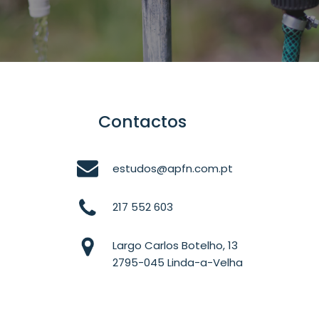
Contactos
estudos@apfn.com.pt
217 552 603
Largo Carlos Botelho, 13
2795-045 Linda-a-Velha