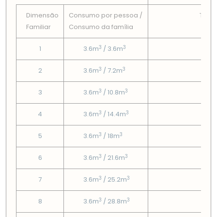
Dimensão
Consumo por pessoa /
Tarif
Familiar
Consumo da famí­lia
Fix
3
3
1
3.6m
/ 3.6m
1.9
3
3
2
3.6m
/ 7.2m
1.9
3
3
3
3.6m
/ 10.8m
1.9
3
3
4
3.6m
/ 14.4m
1.9
3
3
5
3.6m
/ 18m
1.9
3
3
6
3.6m
/ 21.6m
1.9
3
3
7
3.6m
/ 25.2m
1.9
3
3
8
3.6m
/ 28.8m
1.9