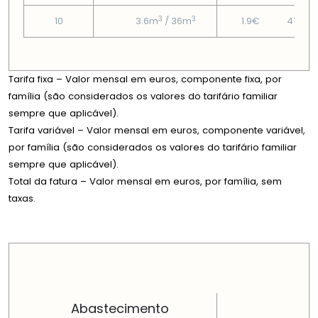
3
3
10
3.6m
/ 36m
1.9€
47.43
Tarifa fixa – Valor mensal em euros, componente fixa, por
família (são considerados os valores do tarifário familiar
sempre que aplicável).
Tarifa variável – Valor mensal em euros, componente variável,
por família (são considerados os valores do tarifário familiar
sempre que aplicável).
Total da fatura – Valor mensal em euros, por família, sem
taxas.
PREÇOS EM CADA DIMENSÃO FAMILIAR
Abastecimento