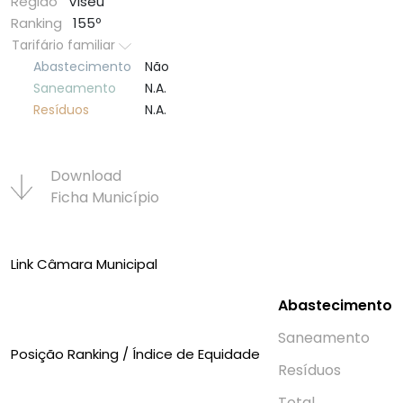
Região
Viseu
Ranking
155º
Tarifário familiar
Abastecimento
Não
Saneamento
N.A.
Resí­duos
N.A.
Download
Ficha Municí­pio
Link Câmara Municipal
Abastecimento
Saneamento
Posição Ranking / Índice de Equidade
Resí­duos
Total