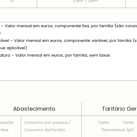
10
3.6m
/ 36m
xa – Valor mensal em euros, componente fixa, por família (são consi
.
riável – Valor mensal em euros, componente variável, por família (s
e aplicável).
fatura – Valor mensal em euros, por família, sem taxas.
 EM CADA DIMENSÃO FAMILIAR
Abastecimento
Tarifário Ger
mensão
Consumo por pessoa /
Tarifa
Tarifa
iliar
Consumo da famí­lia
Fixa
variável (pf)