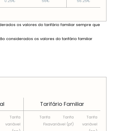
0.25€
56€
56.25€
derados os valores do tarifário familiar sempre que
ão considerados os valores do tarifário familiar
al
Tarifário Familiar
Tarifa
Tarifa
Tarifa
Tarifa
variável
Fixa
variável (pf)
variável