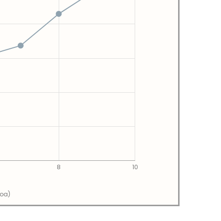
8
10
soa)