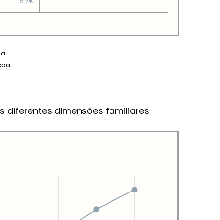
5.6€
--
--
--
ia.
soa.
s diferentes dimensões familiares