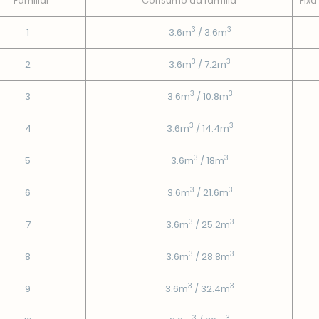
Familiar
Consumo da famí­lia
Fixa
3
3
1
3.6m
/ 3.6m
3
3
2
3.6m
/ 7.2m
3
3
3
3.6m
/ 10.8m
3
3
4
3.6m
/ 14.4m
3
3
5
3.6m
/ 18m
3
3
6
3.6m
/ 21.6m
3
3
7
3.6m
/ 25.2m
3
3
8
3.6m
/ 28.8m
3
3
9
3.6m
/ 32.4m
3
3