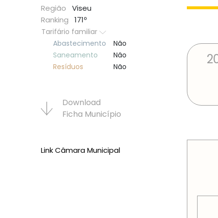
Região
Viseu
Ranking
171º
Tarifário familiar
Abastecimento
Não
Saneamento
Não
2
Resí­duos
Não
Download
Ficha Municí­pio
PREÇOS
Link Câmara Municipal