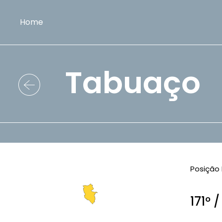
Home
Tabuaço
Posição 
171º 