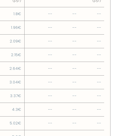
(pp)
(pp)
1.8€
--
--
--
1.96€
--
--
--
2.09€
--
--
--
2.15€
--
--
--
2.64€
--
--
--
3.04€
--
--
--
3.37€
--
--
--
4.3€
--
--
--
5.02€
--
--
--