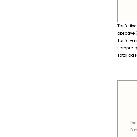
Tarifa fi
aplicável)
Tarifa va
sempre qu
Total da 
PREÇOS
Di
Fam