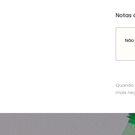
Notas a
Não 
Quando o
mais neg