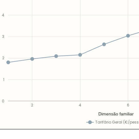
4
3
2
1
0
2
4
6
Dimensão familiar
Tarifário Geral (€/pes