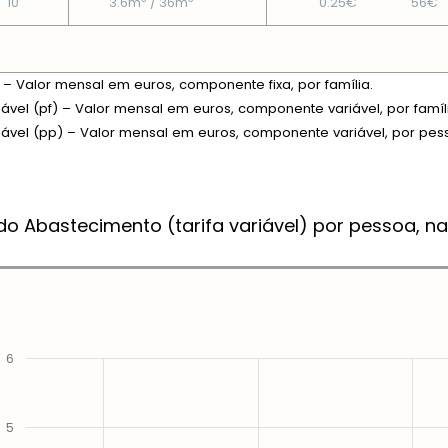
10
3.6m
/ 36m
0.25€
56€
xa – Valor mensal em euros, componente fixa, por família.
riável (pf) – Valor mensal em euros, componente variável, por famíl
riável (pp) – Valor mensal em euros, componente variável, por pes
do Abastecimento (tarifa variável) por pessoa, na
6
5