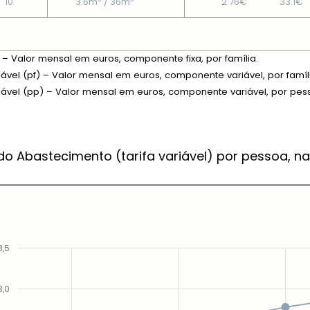
10
3.6m
/ 36m
2.76€
33.1€
xa – Valor mensal em euros, componente fixa, por família.
riável (pf) – Valor mensal em euros, componente variável, por famíl
riável (pp) – Valor mensal em euros, componente variável, por pes
do Abastecimento (tarifa variável) por pessoa, na
3,5
3,0