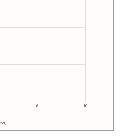
8
10
soa)