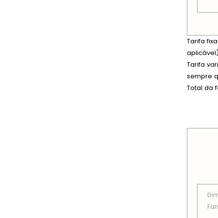
Tarifa fi
aplicável)
Tarifa va
sempre qu
Total da 
PREÇOS
Di
Fam