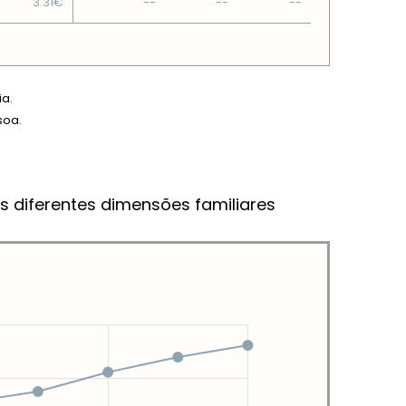
3.31€
--
--
--
ia.
soa.
s diferentes dimensões familiares