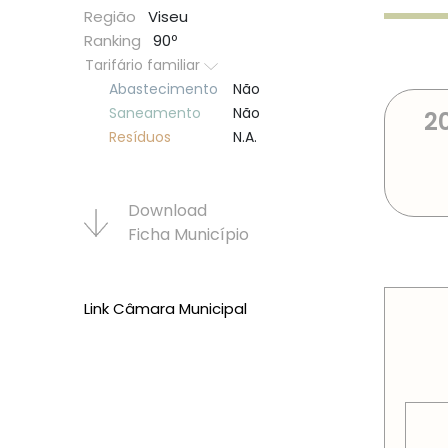
Região
Viseu
Ranking
90º
Tarifário familiar
Abastecimento
Não
Saneamento
Não
2
Resí­duos
N.A.
Download
Ficha Municí­pio
PREÇOS
Link Câmara Municipal