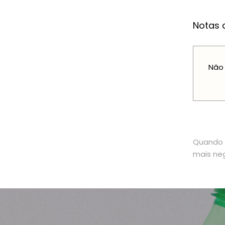
Notas a
Não 
Quando o
mais neg