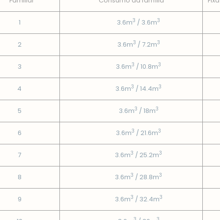
Familiar
Consumo da famí­lia
Fixa
3
3
1
3.6m
/ 3.6m
3
3
2
3.6m
/ 7.2m
3
3
3
3.6m
/ 10.8m
3
3
4
3.6m
/ 14.4m
3
3
5
3.6m
/ 18m
3
3
6
3.6m
/ 21.6m
3
3
7
3.6m
/ 25.2m
3
3
8
3.6m
/ 28.8m
3
3
9
3.6m
/ 32.4m
3
3