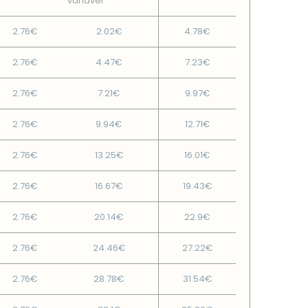
variável
2.76€
2.02€
4.78€
2.76€
4.47€
7.23€
2.76€
7.21€
9.97€
2.76€
9.94€
12.71€
2.76€
13.25€
16.01€
2.76€
16.67€
19.43€
2.76€
20.14€
22.9€
2.76€
24.46€
27.22€
2.76€
28.78€
31.54€