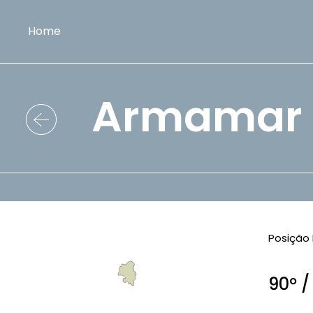
Home
Armamar
Posição 
90º /