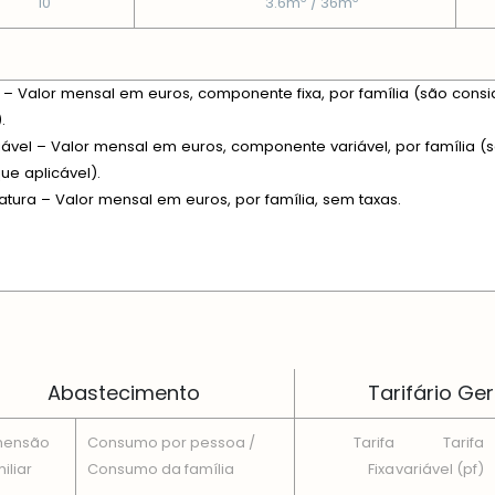
10
3.6m
/ 36m
xa – Valor mensal em euros, componente fixa, por família (são consi
.
riável – Valor mensal em euros, componente variável, por família (s
e aplicável).
fatura – Valor mensal em euros, por família, sem taxas.
 EM CADA DIMENSÃO FAMILIAR
Abastecimento
Tarifário Ger
mensão
Consumo por pessoa /
Tarifa
Tarifa
iliar
Consumo da famí­lia
Fixa
variável (pf)