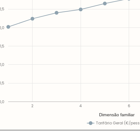
2,5
2,0
1,5
1,0
0,5
0,0
2
4
6
Dimensão familiar
Tarifário Geral (€/pes