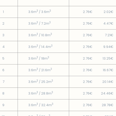
3
3
1
3.6m
/ 3.6m
2.76€
2.02€
3
3
2
3.6m
/ 7.2m
2.76€
4.47€
3
3
3
3.6m
/ 10.8m
2.76€
7.21€
3
3
4
3.6m
/ 14.4m
2.76€
9.94€
3
3
5
3.6m
/ 18m
2.76€
13.25€
3
3
6
3.6m
/ 21.6m
2.76€
16.67€
3
3
7
3.6m
/ 25.2m
2.76€
20.14€
3
3
8
3.6m
/ 28.8m
2.76€
24.46€
3
3
9
3.6m
/ 32.4m
2.76€
28.78€
3
3