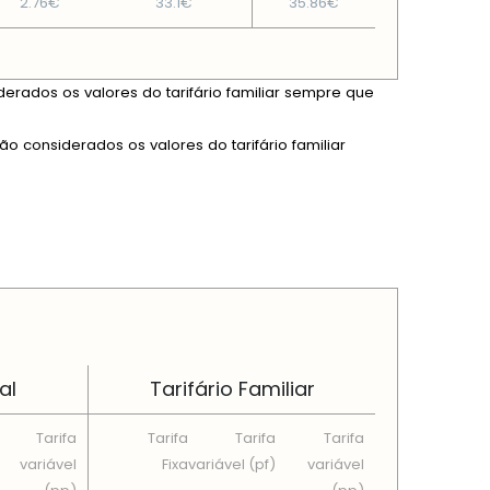
2.76€
33.1€
35.86€
derados os valores do tarifário familiar sempre que
ão considerados os valores do tarifário familiar
al
Tarifário Familiar
Tarifa
Tarifa
Tarifa
Tarifa
variável
Fixa
variável (pf)
variável