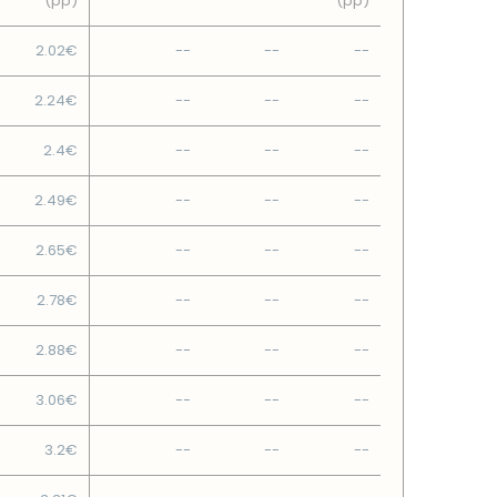
(pp)
(pp)
2.02€
--
--
--
2.24€
--
--
--
2.4€
--
--
--
2.49€
--
--
--
2.65€
--
--
--
2.78€
--
--
--
2.88€
--
--
--
3.06€
--
--
--
3.2€
--
--
--