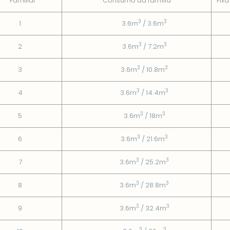
Familiar
Consumo da famí­lia
Fixa
3
3
1
3.6m
/ 3.6m
3
3
2
3.6m
/ 7.2m
3
3
3
3.6m
/ 10.8m
3
3
4
3.6m
/ 14.4m
3
3
5
3.6m
/ 18m
3
3
6
3.6m
/ 21.6m
3
3
7
3.6m
/ 25.2m
3
3
8
3.6m
/ 28.8m
3
3
9
3.6m
/ 32.4m
3
3