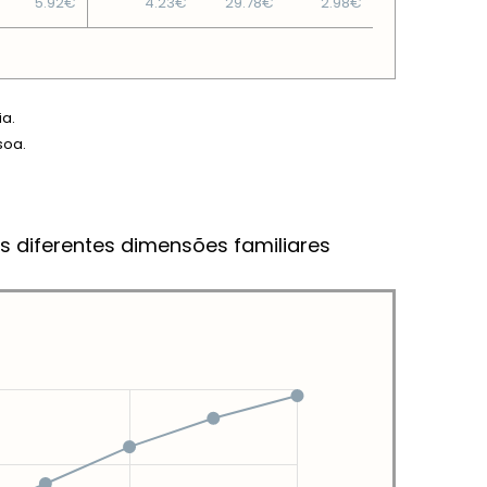
5.92€
4.23€
29.78€
2.98€
ia.
soa.
s diferentes dimensões familiares