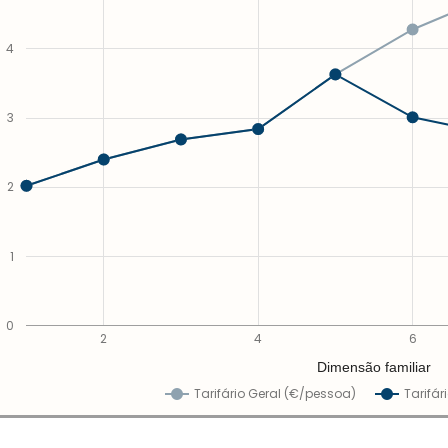
4
3
2
1
0
2
4
6
Dimensão familiar
Tarifário Geral (€/pessoa)
Tarifár