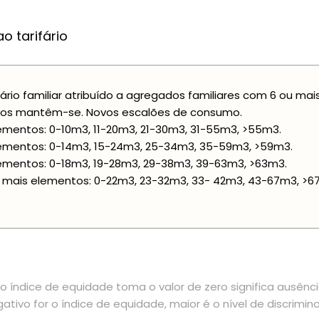
o tarifário
fário familiar atribuído a agregados familiares com 6 ou ma
ços mantêm-se. Novos escalões de consumo.
ementos: 0-10m3, 11-20m3, 21-30m3, 31-55m3, >55m3.
ementos: 0-14m3, 15-24m3, 25-34m3, 35-59m3, >59m3.
ementos: 0-18m3, 19-28m3, 29-38m3, 39-63m3, >63m3.
 mais elementos: 0-22m3, 23-32m3, 33- 42m3, 43-67m3, >6
 índice de equidade toma o valor de zero significa ausênc
ativo for o índice de equidade, maior é o nível de discrimin