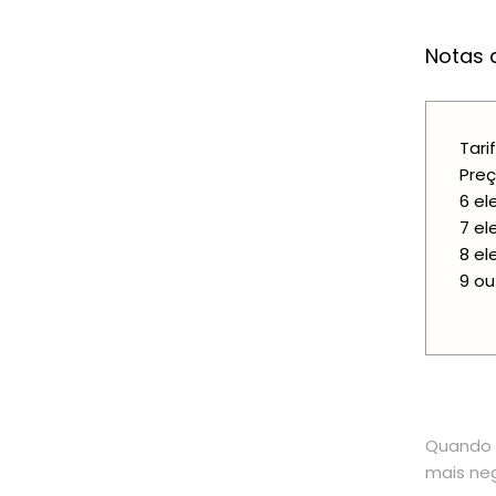
Notas a
Tari
Pre
6 el
7 el
8 el
9 ou
Quando o
mais neg