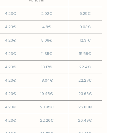
variável
4.23€
2.02€
6.25€
4.23€
4.8€
9.03€
4.23€
8.08€
12.31€
4.23€
11.35€
15.58€
4.23€
18.17€
22.4€
4.23€
18.04€
22.27€
4.23€
19.45€
23.68€
4.23€
20.85€
25.08€
4.23€
22.26€
26.49€