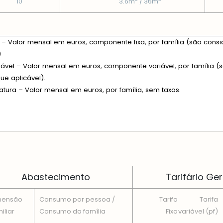
10
3.6m
/ 36m
xa – Valor mensal em euros, componente fixa, por família (são consi
.
riável – Valor mensal em euros, componente variável, por família (s
e aplicável).
fatura – Valor mensal em euros, por família, sem taxas.
 EM CADA DIMENSÃO FAMILIAR
Abastecimento
Tarifário Ger
mensão
Consumo por pessoa /
Tarifa
Tarifa
iliar
Consumo da famí­lia
Fixa
variável (pf)