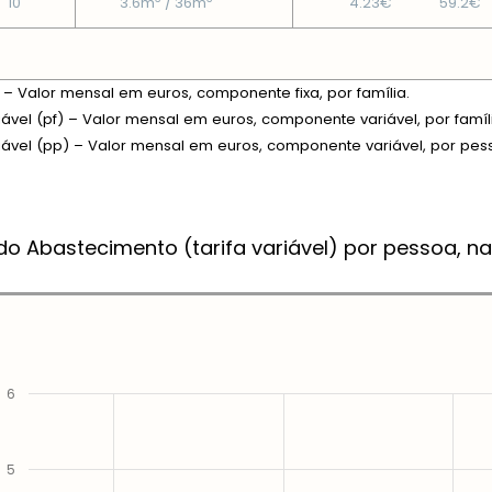
10
3.6m
/ 36m
4.23€
59.2€
xa – Valor mensal em euros, componente fixa, por família.
riável (pf) – Valor mensal em euros, componente variável, por famíl
riável (pp) – Valor mensal em euros, componente variável, por pes
do Abastecimento (tarifa variável) por pessoa, na
6
5