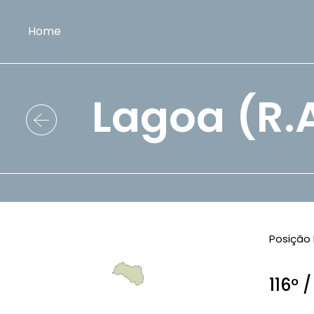
Home
Lagoa (R.A
Posição 
116º 