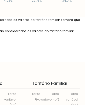
4.23€
29.78€
34.01€
derados os valores do tarifário familiar sempre que
ão considerados os valores do tarifário familiar
al
Tarifário Familiar
Tarifa
Tarifa
Tarifa
Tarifa
variável
Fixa
variável (pf)
variável