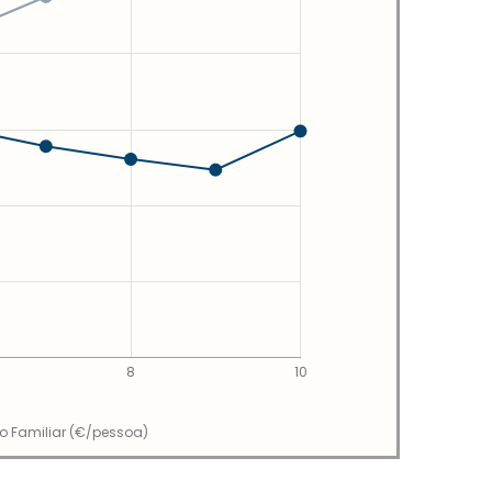
8
10
io Familiar (€/pessoa)