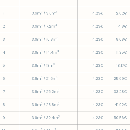
3
3
1
3.6m
/ 3.6m
4.23€
2.02€
3
3
2
3.6m
/ 7.2m
4.23€
4.8€
3
3
3
3.6m
/ 10.8m
4.23€
8.08€
3
3
4
3.6m
/ 14.4m
4.23€
11.35€
3
3
5
3.6m
/ 18m
4.23€
18.17€
3
3
6
3.6m
/ 21.6m
4.23€
25.69€
3
3
7
3.6m
/ 25.2m
4.23€
33.28€
3
3
8
3.6m
/ 28.8m
4.23€
41.92€
3
3
9
3.6m
/ 32.4m
4.23€
50.56€
3
3