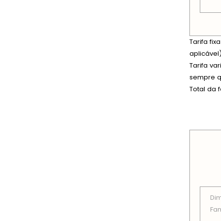
Tarifa fi
aplicável)
Tarifa va
sempre qu
Total da 
PREÇOS
Di
Fam