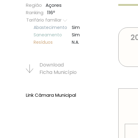
Região
Açores
Ranking
116º
Tarifário familiar
Abastecimento
Sim
Saneamento
Sim
2
Resí­duos
N.A.
Download
Ficha Municí­pio
PREÇOS
Link Câmara Municipal