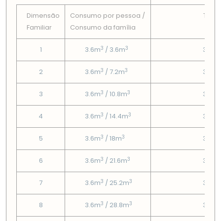
Dimensão
Consumo por pessoa /
Tarif
Familiar
Consumo da famí­lia
Fix
3
3
1
3.6m
/ 3.6m
3.08
3
3
2
3.6m
/ 7.2m
3.08
3
3
3
3.6m
/ 10.8m
3.08
3
3
4
3.6m
/ 14.4m
3.08
3
3
5
3.6m
/ 18m
3.08
3
3
6
3.6m
/ 21.6m
3.08
3
3
7
3.6m
/ 25.2m
3.08
3
3
8
3.6m
/ 28.8m
3.08