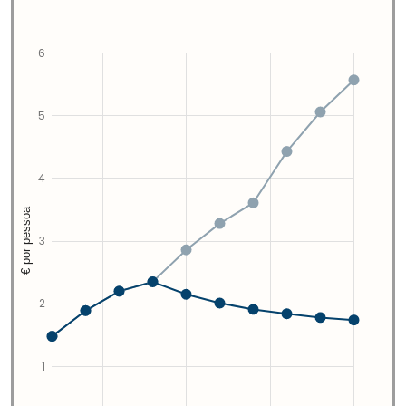
6
5
4
€ por pessoa
3
2
1