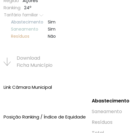
Região
Açores
Ranking
24º
Tarifário familiar
Abastecimento
Sim
Saneamento
Sim
Resí­duos
Não
Download
Ficha Municí­pio
Link Câmara Municipal
Abastecimento
Saneamento
Posição Ranking / Índice de Equidade
Resí­duos
Total