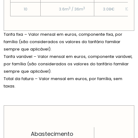
3
3
10
3.6m
/ 36m
3.08€
17.39
Tarifa fixa – Valor mensal em euros, componente fixa, por
família (são considerados os valores do tarifário familiar
sempre que aplicável).
Tarifa variável – Valor mensal em euros, componente variável,
por família (são considerados os valores do tarifário familiar
sempre que aplicável).
Total da fatura – Valor mensal em euros, por família, sem
taxas.
PREÇOS EM CADA DIMENSÃO FAMILIAR
Abastecimento