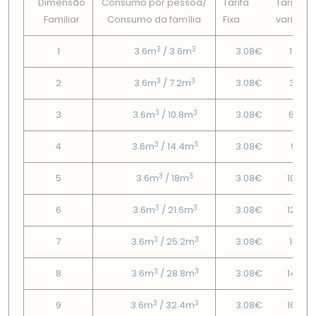
Dimensão
Consumo por pessoa/
Tarifa
Tarifa
Familiar
Consumo da famí­lia
Fixa
variável
3
3
1
3.6m
/ 3.6m
3.08€
1.48€
3
3
2
3.6m
/ 7.2m
3.08€
3.77€
3
3
3
3.6m
/ 10.8m
3.08€
6.59€
3
3
4
3.6m
/ 14.4m
3.08€
9.4€
3
3
5
3.6m
/ 18m
3.08€
10.73
3
3
6
3.6m
/ 21.6m
3.08€
12.06
3
3
7
3.6m
/ 25.2m
3.08€
13.4€
3
3
8
3.6m
/ 28.8m
3.08€
14.73
3
3
9
3.6m
/ 32.4m
3.08€
16.06