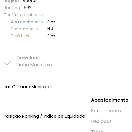
Região
Açores
Ranking
66º
Tarifário familiar
Abastecimento
Sim
Saneamento
N.A.
Resí­duos
Sim
Download
Ficha Municí­pio
Link Câmara Municipal
Abastecimento
Saneamento
Posição Ranking / Índice de Equidade
Resí­duos
Total