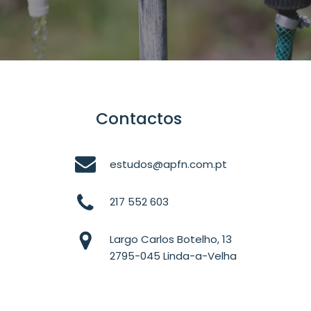
Contactos
estudos@apfn.com.pt
217 552 603
Largo Carlos Botelho, 13
2795-045 Linda-a-Velha