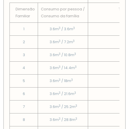
Dimensão
Consumo por pessoa /
Tarif
Familiar
Consumo da famí­lia
Fix
3
3
1
3.6m
/ 3.6m
0
3
3
2
3.6m
/ 7.2m
0
3
3
3
3.6m
/ 10.8m
0
3
3
4
3.6m
/ 14.4m
0
3
3
5
3.6m
/ 18m
0
3
3
6
3.6m
/ 21.6m
0
3
3
7
3.6m
/ 25.2m
0
3
3
8
3.6m
/ 28.8m
0