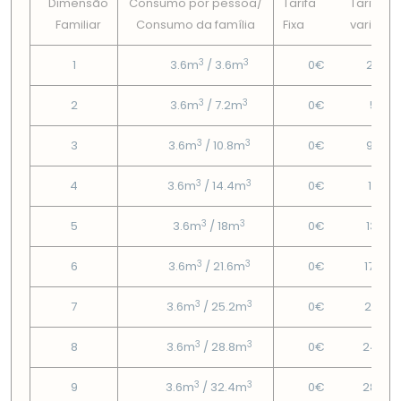
Dimensão
Consumo por pessoa/
Tarifa
Tarifa
Familiar
Consumo da famí­lia
Fixa
variável
3
3
1
3.6m
/ 3.6m
0€
2.95€
3
3
2
3.6m
/ 7.2m
0€
5.9€
3
3
3
3.6m
/ 10.8m
0€
9.25€
3
3
4
3.6m
/ 14.4m
0€
12.7€
3
3
5
3.6m
/ 18m
0€
13.21€
3
3
6
3.6m
/ 21.6m
0€
17.06
3
3
7
3.6m
/ 25.2m
0€
20.91
3
3
8
3.6m
/ 28.8m
0€
24.77
3
3
9
3.6m
/ 32.4m
0€
28.69