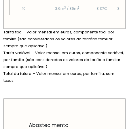
3
3
10
3.6m
/ 36m
3.37€
31.93
Tarifa fixa – Valor mensal em euros, componente fixa, por
família (são considerados os valores do tarifário familiar
sempre que aplicável).
Tarifa variável – Valor mensal em euros, componente variável,
por família (são considerados os valores do tarifário familiar
sempre que aplicável).
Total da fatura – Valor mensal em euros, por família, sem
taxas.
PREÇOS EM CADA DIMENSÃO FAMILIAR
Abastecimento