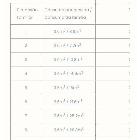
Dimensão
Consumo por pessoa /
Tarif
Familiar
Consumo da famí­lia
Fix
3
3
1
3.6m
/ 3.6m
3.37
3
3
2
3.6m
/ 7.2m
3.37
3
3
3
3.6m
/ 10.8m
3.37
3
3
4
3.6m
/ 14.4m
3.37
3
3
5
3.6m
/ 18m
3.37
3
3
6
3.6m
/ 21.6m
3.37
3
3
7
3.6m
/ 25.2m
3.37
3
3
8
3.6m
/ 28.8m
3.37