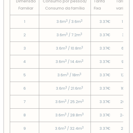
Dimensão
Consumo por pessoa/
Tarifa
Tarifa
Familiar
Consumo da famí­lia
Fixa
variável
3
3
1
3.6m
/ 3.6m
3.37€
1.43€
3
3
2
3.6m
/ 7.2m
3.37€
3.81€
3
3
3
3.6m
/ 10.8m
3.37€
6.78€
3
3
4
3.6m
/ 14.4m
3.37€
9.76€
3
3
5
3.6m
/ 18m
3.37€
12.93
3
3
6
3.6m
/ 21.6m
3.37€
16.73
3
3
7
3.6m
/ 25.2m
3.37€
20.53
3
3
8
3.6m
/ 28.8m
3.37€
24.33
3
3
9
3.6m
/ 32.4m
3.37€
28.13