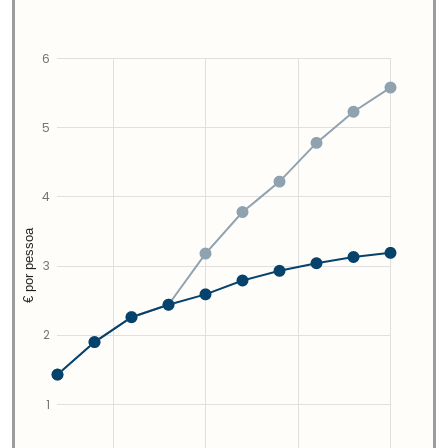
6
5
4
€ por pessoa
3
2
1