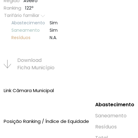
Região
Aveiro
Ranking
122º
Tarifário familiar
Abastecimento
Sim
Saneamento
Sim
Resí­duos
N.A.
Download
Ficha Municí­pio
Link Câmara Municipal
Abastecimento
Saneamento
Posição Ranking / Índice de Equidade
Resí­duos
Total