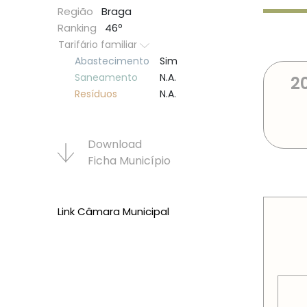
Região
Braga
Ranking
46º
Tarifário familiar
Abastecimento
Sim
Saneamento
N.A.
2
Resí­duos
N.A.
Download
Ficha Municí­pio
PREÇOS
Link Câmara Municipal