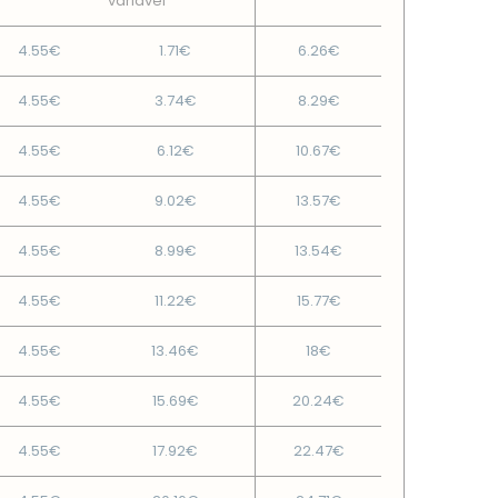
variável
4.55€
1.71€
6.26€
4.55€
3.74€
8.29€
4.55€
6.12€
10.67€
4.55€
9.02€
13.57€
4.55€
8.99€
13.54€
4.55€
11.22€
15.77€
4.55€
13.46€
18€
4.55€
15.69€
20.24€
4.55€
17.92€
22.47€