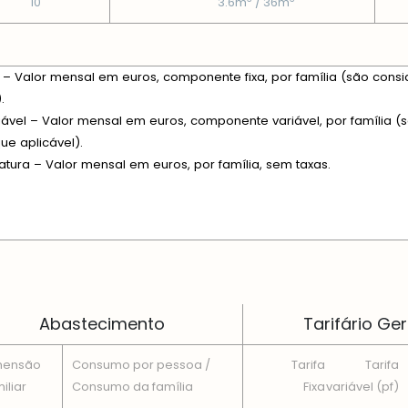
10
3.6m
/ 36m
xa – Valor mensal em euros, componente fixa, por família (são consi
.
riável – Valor mensal em euros, componente variável, por família (s
e aplicável).
fatura – Valor mensal em euros, por família, sem taxas.
 EM CADA DIMENSÃO FAMILIAR
Abastecimento
Tarifário Ger
mensão
Consumo por pessoa /
Tarifa
Tarifa
iliar
Consumo da famí­lia
Fixa
variável (pf)