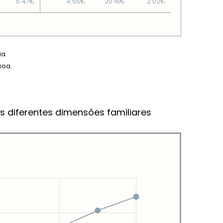
5.47€
4.55€
20.16€
2.02€
ia.
soa.
s diferentes dimensões familiares