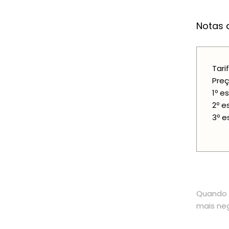
Notas a
Tari
Preç
1º e
2º e
3º e
Quando o
mais neg