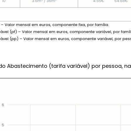
10
3.6m
/ 36m
4.55€
54.68€
xa – Valor mensal em euros, componente fixa, por família.
riável (pf) – Valor mensal em euros, componente variável, por famíl
riável (pp) – Valor mensal em euros, componente variável, por pes
do Abastecimento (tarifa variável) por pessoa, na
6
5