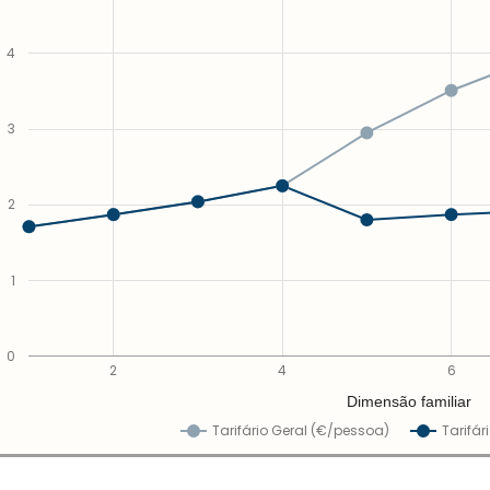
4
3
2
1
0
2
4
6
Dimensão familiar
Tarifário Geral (€/pessoa)
Tarifár