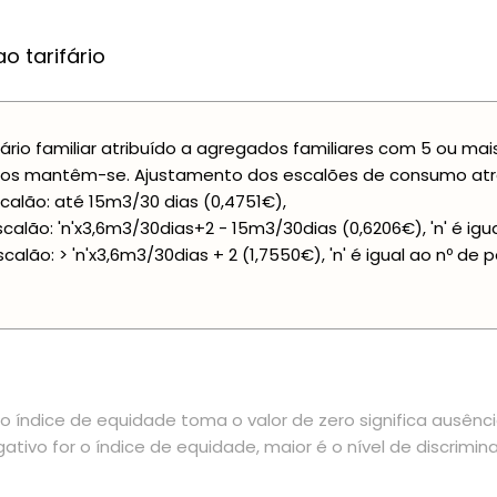
o tarifário
fário familiar atribuído a agregados familiares com 5 ou ma
os mantêm-se. Ajustamento dos escalões de consumo atra
scalão: até 15m3/30 dias (0,4751€),
scalão: 'n'x3,6m3/30dias+2 - 15m3/30dias (0,6206€), 'n' é ig
scalão: > 'n'x3,6m3/30dias + 2 (1,7550€), 'n' é igual ao nº de
 índice de equidade toma o valor de zero significa ausênc
ativo for o índice de equidade, maior é o nível de discrimin