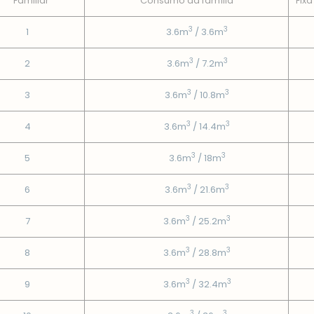
Familiar
Consumo da famí­lia
Fixa
3
3
1
3.6m
/ 3.6m
3
3
2
3.6m
/ 7.2m
3
3
3
3.6m
/ 10.8m
3
3
4
3.6m
/ 14.4m
3
3
5
3.6m
/ 18m
3
3
6
3.6m
/ 21.6m
3
3
7
3.6m
/ 25.2m
3
3
8
3.6m
/ 28.8m
3
3
9
3.6m
/ 32.4m
3
3