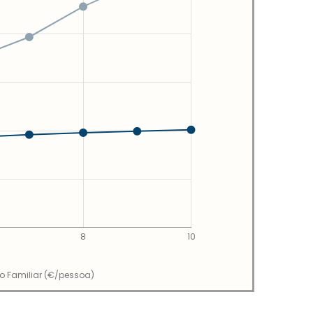
8
10
io Familiar (€/pessoa)