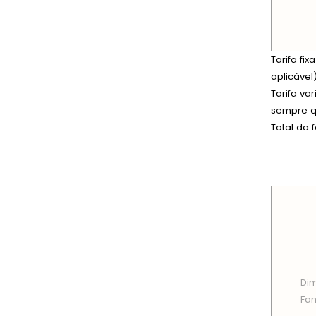
Tarifa fi
aplicável)
Tarifa va
sempre qu
Total da 
PREÇOS
Di
Fam