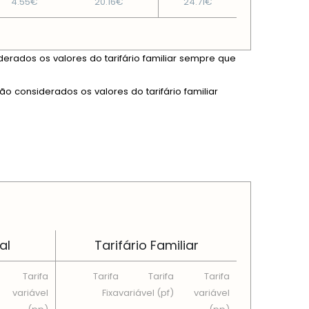
4.55€
20.16€
24.71€
derados os valores do tarifário familiar sempre que
ão considerados os valores do tarifário familiar
al
Tarifário Familiar
Tarifa
Tarifa
Tarifa
Tarifa
variável
Fixa
variável (pf)
variável