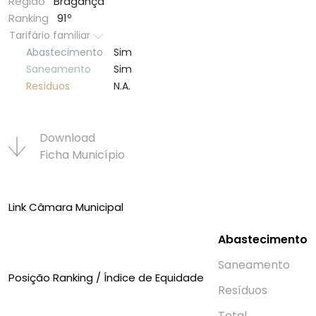
Região
Bragança
Ranking
91º
Tarifário familiar
Abastecimento
Sim
Saneamento
Sim
Resí­duos
N.A.
Download
Ficha Municí­pio
Link Câmara Municipal
Abastecimento
Saneamento
Posição Ranking / Índice de Equidade
Resí­duos
Total