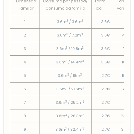
Dimensão
Consumo por pessoa/
Tarifa
Tarifa
Familiar
Consumo da famí­lia
Fixa
variável
3
3
1
3.6m
/ 3.6m
3.6€
1.8€
3
3
2
3.6m
/ 7.2m
3.6€
4.26€
3
3
3
3.6m
/ 10.8m
3.6€
7.14€
3
3
4
3.6m
/ 14.4m
3.6€
10.02
3
3
5
3.6m
/ 18m
2.7€
10.69
3
3
6
3.6m
/ 21.6m
2.7€
14.06
3
3
7
3.6m
/ 25.2m
2.7€
17.61€
3
3
8
3.6m
/ 28.8m
2.7€
24.09
3
3
9
3.6m
/ 32.4m
2.7€
30.57