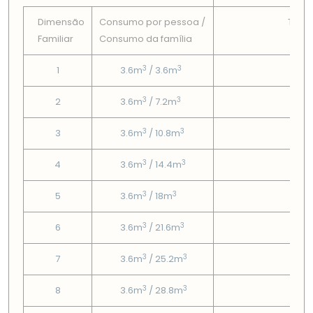
Dimensão
Consumo por pessoa /
Tarif
Familiar
Consumo da famí­lia
Fix
3
3
1
3.6m
/ 3.6m
3.6
3
3
2
3.6m
/ 7.2m
3.6
3
3
3
3.6m
/ 10.8m
3.6
3
3
4
3.6m
/ 14.4m
3.6
3
3
5
3.6m
/ 18m
3.6
3
3
6
3.6m
/ 21.6m
3.6
3
3
7
3.6m
/ 25.2m
3.6
3
3
8
3.6m
/ 28.8m
3.6