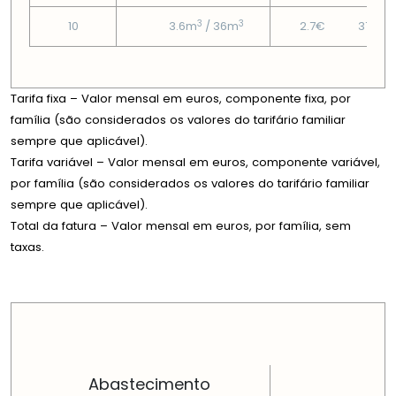
3
3
10
3.6m
/ 36m
2.7€
37.05
Tarifa fixa – Valor mensal em euros, componente fixa, por
família (são considerados os valores do tarifário familiar
sempre que aplicável).
Tarifa variável – Valor mensal em euros, componente variável,
por família (são considerados os valores do tarifário familiar
sempre que aplicável).
Total da fatura – Valor mensal em euros, por família, sem
taxas.
PREÇOS EM CADA DIMENSÃO FAMILIAR
Abastecimento