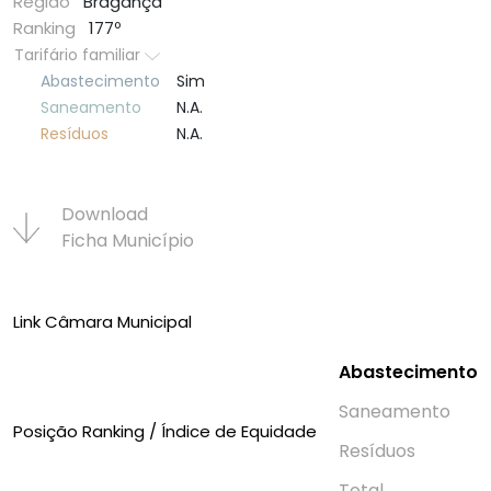
Região
Bragança
Ranking
177º
Tarifário familiar
Abastecimento
Sim
Saneamento
N.A.
Resí­duos
N.A.
Download
Ficha Municí­pio
Link Câmara Municipal
Abastecimento
Saneamento
Posição Ranking / Índice de Equidade
Resí­duos
Total