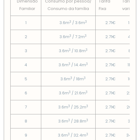
Dimensão
Consumo por pessoa/
Tarifa
Tarifa
Familiar
Consumo da famí­lia
Fixa
variável
3
3
1
3.6m
/ 3.6m
2.71€
1.94€
3
3
2
3.6m
/ 7.2m
2.71€
4.77€
3
3
3
3.6m
/ 10.8m
2.71€
8.15€
3
3
4
3.6m
/ 14.4m
2.71€
11.54€
3
3
5
3.6m
/ 18m
2.71€
18.19€
3
3
6
3.6m
/ 21.6m
2.71€
22.23
3
3
7
3.6m
/ 25.2m
2.71€
26.27
3
3
8
3.6m
/ 28.8m
2.71€
30.3€
3
3
9
3.6m
/ 32.4m
2.71€
34.34