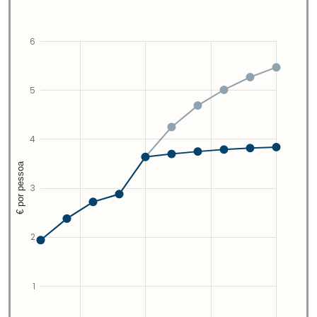
6
5
4
€ por pessoa
3
2
1