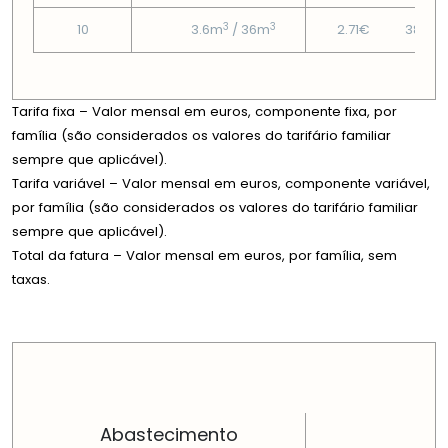
3
3
10
3.6m
/ 36m
2.71€
38.38
Tarifa fixa – Valor mensal em euros, componente fixa, por
família (são considerados os valores do tarifário familiar
sempre que aplicável).
Tarifa variável – Valor mensal em euros, componente variável,
por família (são considerados os valores do tarifário familiar
sempre que aplicável).
Total da fatura – Valor mensal em euros, por família, sem
taxas.
PREÇOS EM CADA DIMENSÃO FAMILIAR
Abastecimento