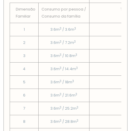
Dimensão
Consumo por pessoa /
Tarif
Familiar
Consumo da famí­lia
Fix
3
3
1
3.6m
/ 3.6m
2.71
3
3
2
3.6m
/ 7.2m
2.71
3
3
3
3.6m
/ 10.8m
2.71
3
3
4
3.6m
/ 14.4m
2.71
3
3
5
3.6m
/ 18m
2.71
3
3
6
3.6m
/ 21.6m
2.71
3
3
7
3.6m
/ 25.2m
2.71
3
3
8
3.6m
/ 28.8m
2.71