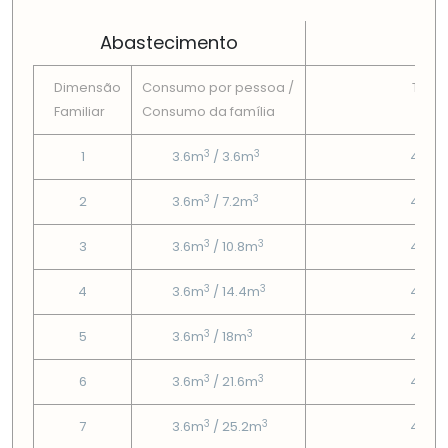
Abastecimento
Dimensão
Consumo por pessoa /
Tarif
Familiar
Consumo da famí­lia
Fix
3
3
1
3.6m
/ 3.6m
4.58
3
3
2
3.6m
/ 7.2m
4.58
3
3
3
3.6m
/ 10.8m
4.58
3
3
4
3.6m
/ 14.4m
4.58
3
3
5
3.6m
/ 18m
4.58
3
3
6
3.6m
/ 21.6m
4.58
3
3
7
3.6m
/ 25.2m
4.58