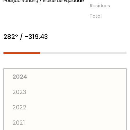
Posição Ranking / Índice de Equidade
Resí­duos
Total
282º / -319.43
2024
2023
2022
2021