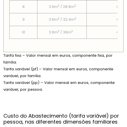
3
3
8
3.6m
/ 28.8m
4.58
3
3
9
3.6m
/ 32.4m
4.58
3
3
10
3.6m
/ 36m
4.58
Tarifa fixa – Valor mensal em euros, componente fixa, por
família.
Tarifa variável (pf) – Valor mensal em euros, componente
variável, por família.
Tarifa variável (pp) – Valor mensal em euros, componente
variável, por pessoa.
Custo do Abastecimento (tarifa variável) por
pessoa, nas diferentes dimensões familiares