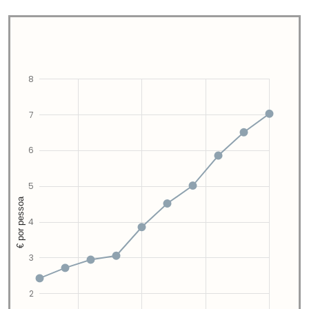
8
7
6
5
€ por pessoa
4
3
2