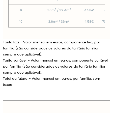
3
3
9
3.6m
/ 32.4m
4.58€
58.61
3
3
10
3.6m
/ 36m
4.58€
70.34
Tarifa fixa – Valor mensal em euros, componente fixa, por
família (são considerados os valores do tarifário familiar
sempre que aplicável).
Tarifa variável – Valor mensal em euros, componente variável,
por família (são considerados os valores do tarifário familiar
sempre que aplicável).
Total da fatura – Valor mensal em euros, por família, sem
taxas.
PREÇOS EM CADA DIMENSÃO FAMILIAR