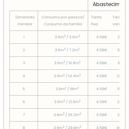
Abastecimen
Dimensão
Consumo por pessoa/
Tarifa
Tarifa
Familiar
Consumo da famí­lia
Fixa
variável
3
3
1
3.6m
/ 3.6m
4.58€
2.43€
3
3
2
3.6m
/ 7.2m
4.58€
5.45€
3
3
3
3.6m
/ 10.8m
4.58€
8.85€
3
3
4
3.6m
/ 14.4m
4.58€
12.24
3
3
5
3.6m
/ 18m
4.58€
19.32
3
3
6
3.6m
/ 21.6m
4.58€
27.14
3
3
7
3.6m
/ 25.2m
4.58€
35.17
3
3
8
3.6m
/ 28.8m
4.58€
46.89