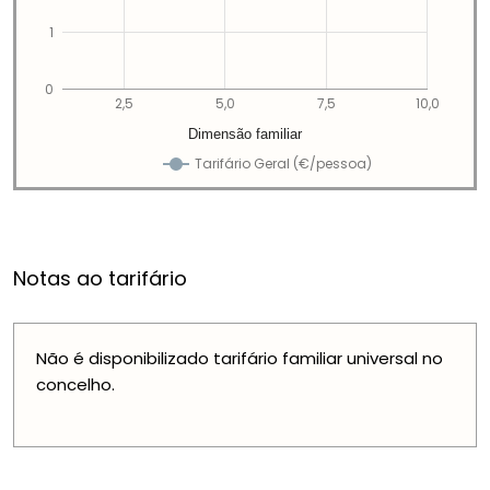
1
0
2,5
5,0
7,5
10,0
Dimensão familiar
Tarifário Geral (€/pessoa)
Notas ao tarifário
Não é disponibilizado tarifário familiar universal no
concelho.