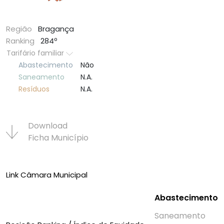
Região
Bragança
Ranking
284º
Tarifário familiar
Abastecimento
Não
Saneamento
N.A.
Resí­duos
N.A.
Download
Ficha Municí­pio
Link Câmara Municipal
Abastecimento
Saneamento