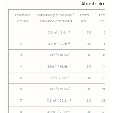
Abastecimen
Dimensão
Consumo por pessoa/
Tarifa
Tarifa
Familiar
Consumo da famí­lia
Fixa
variável
3
3
1
3.6m
/ 3.6m
3€
2.16€
3
3
2
3.6m
/ 7.2m
3€
4.98€
3
3
3
3.6m
/ 10.8m
3€
8.82€
3
3
4
3.6m
/ 14.4m
3€
14.76
3
3
5
3.6m
/ 18m
3€
20.7€
3
3
6
3.6m
/ 21.6m
3€
28.32
3
3
7
3.6m
/ 25.2m
3€
38.04
3
3
8
3.6m
/ 28.8m
3€
47.76