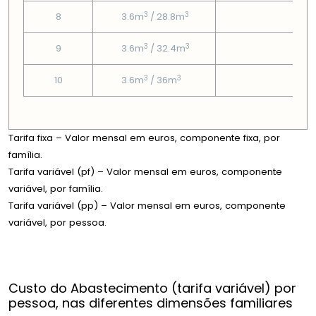
3
3
8
3.6m
/ 28.8m
3
3
3
9
3.6m
/ 32.4m
3
3
3
10
3.6m
/ 36m
3
Tarifa fixa – Valor mensal em euros, componente fixa, por
família.
Tarifa variável (pf) – Valor mensal em euros, componente
variável, por família.
Tarifa variável (pp) – Valor mensal em euros, componente
variável, por pessoa.
Custo do Abastecimento (tarifa variável) por
pessoa, nas diferentes dimensões familiares