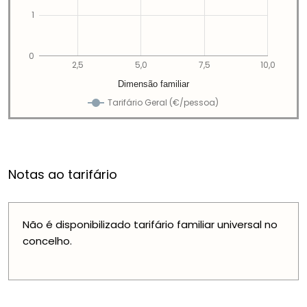
1
0
2,5
5,0
7,5
10,0
Dimensão familiar
Tarifário Geral (€/pessoa)
Notas ao tarifário
Não é disponibilizado tarifário familiar universal no
concelho.