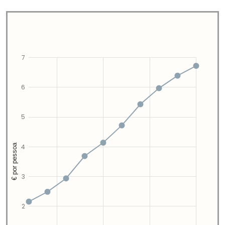
7
6
5
€ por pessoa
4
3
2