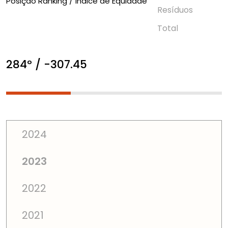
Posição Ranking / Índice de Equidade
Resí­duos
Total
284º / -307.45
2024
2023
2022
2021