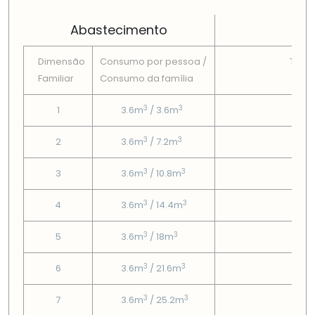
Abastecimento
Dimensão
Consumo por pessoa /
Tarif
Familiar
Consumo da famí­lia
Fix
3
3
1
3.6m
/ 3.6m
3
3
3
2
3.6m
/ 7.2m
3
3
3
3
3.6m
/ 10.8m
3
3
3
4
3.6m
/ 14.4m
3
3
3
5
3.6m
/ 18m
3
3
3
6
3.6m
/ 21.6m
3
3
3
7
3.6m
/ 25.2m
3