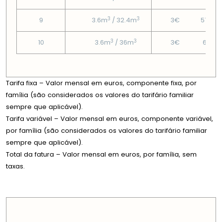
3
3
9
3.6m
/ 32.4m
3€
57.48
3
3
10
3.6m
/ 36m
3€
67.2€
Tarifa fixa – Valor mensal em euros, componente fixa, por
família (são considerados os valores do tarifário familiar
sempre que aplicável).
Tarifa variável – Valor mensal em euros, componente variável,
por família (são considerados os valores do tarifário familiar
sempre que aplicável).
Total da fatura – Valor mensal em euros, por família, sem
taxas.
PREÇOS EM CADA DIMENSÃO FAMILIAR