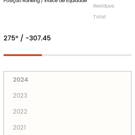
Posição Ranking / Índice de Equidade
Resí­duos
Total
275º / -307.45
2024
2023
2022
2021