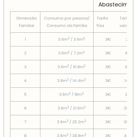
Abastecimen
Dimensão
Consumo por pessoa/
Tarifa
Tarifa
Familiar
Consumo da famí­lia
Fixa
variável
3
3
1
3.6m
/ 3.6m
3€
2.16€
3
3
2
3.6m
/ 7.2m
3€
4.98€
3
3
3
3.6m
/ 10.8m
3€
8.82€
3
3
4
3.6m
/ 14.4m
3€
14.76
3
3
5
3.6m
/ 18m
3€
20.7€
3
3
6
3.6m
/ 21.6m
3€
28.32
3
3
7
3.6m
/ 25.2m
3€
38.04
3
3
8
3.6m
/ 28.8m
3€
47.76