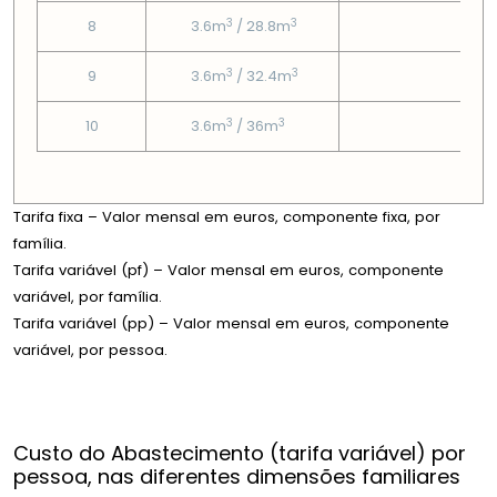
3
3
8
3.6m
/ 28.8m
3
3
3
9
3.6m
/ 32.4m
3
3
3
10
3.6m
/ 36m
3
Tarifa fixa – Valor mensal em euros, componente fixa, por
família.
Tarifa variável (pf) – Valor mensal em euros, componente
variável, por família.
Tarifa variável (pp) – Valor mensal em euros, componente
variável, por pessoa.
Custo do Abastecimento (tarifa variável) por
pessoa, nas diferentes dimensões familiares