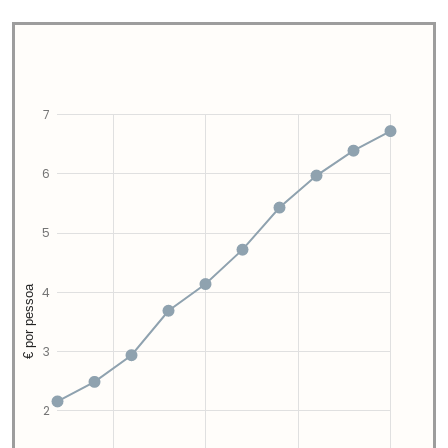
7
6
5
€ por pessoa
4
3
2