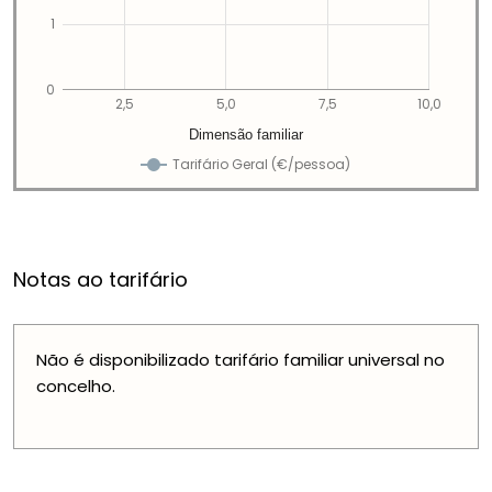
1
0
2,5
5,0
7,5
10,0
Dimensão familiar
Tarifário Geral (€/pessoa)
Notas ao tarifário
Não é disponibilizado tarifário familiar universal no
concelho.