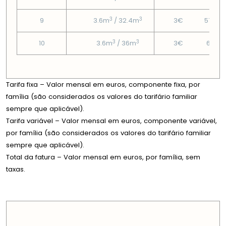
3
3
9
3.6m
/ 32.4m
3€
57.48
3
3
10
3.6m
/ 36m
3€
67.2€
Tarifa fixa – Valor mensal em euros, componente fixa, por
família (são considerados os valores do tarifário familiar
sempre que aplicável).
Tarifa variável – Valor mensal em euros, componente variável,
por família (são considerados os valores do tarifário familiar
sempre que aplicável).
Total da fatura – Valor mensal em euros, por família, sem
taxas.
PREÇOS EM CADA DIMENSÃO FAMILIAR