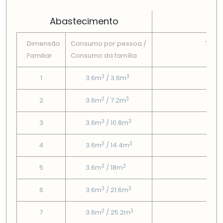
Abastecimento
Dimensão
Consumo por pessoa /
Tarif
Familiar
Consumo da famí­lia
Fix
3
3
1
3.6m
/ 3.6m
3
3
3
2
3.6m
/ 7.2m
3
3
3
3
3.6m
/ 10.8m
3
3
3
4
3.6m
/ 14.4m
3
3
3
5
3.6m
/ 18m
3
3
3
6
3.6m
/ 21.6m
3
3
3
7
3.6m
/ 25.2m
3