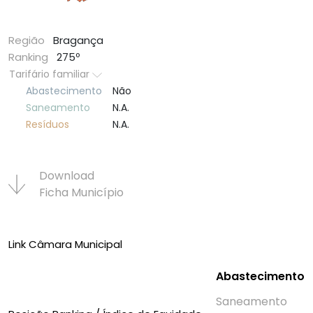
Região
Bragança
Ranking
275º
Tarifário familiar
Abastecimento
Não
Saneamento
N.A.
Resí­duos
N.A.
Download
Ficha Municí­pio
Link Câmara Municipal
Abastecimento
Saneamento