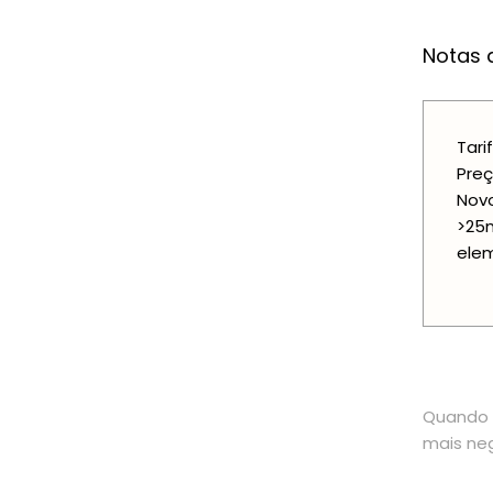
Notas a
Tari
Preç
Novo
>25m
elem
Quando o
mais neg