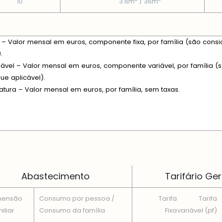
10
3.6m
/ 36m
xa – Valor mensal em euros, componente fixa, por família (são consi
.
riável – Valor mensal em euros, componente variável, por família (s
e aplicável).
fatura – Valor mensal em euros, por família, sem taxas.
 EM CADA DIMENSÃO FAMILIAR
Abastecimento
Tarifário Ger
mensão
Consumo por pessoa /
Tarifa
Tarifa
iliar
Consumo da famí­lia
Fixa
variável (pf)