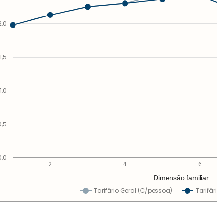
2,0
1,5
1,0
0,5
0,0
2
4
6
Dimensão familiar
Tarifário Geral (€/pessoa)
Tarifár