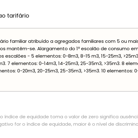
o tarifário
fário familiar atribuído a agregados familiares com 5 ou ma
os mantêm-se. Alargamento do 1º escalão de consumo em 
s escalões - 5 elementos: 0-8m3, 8-15 m3, 15-25m3, >25m3.
3. 7 elementos: 0-14m3, 14-25m3, 25-35m3, >35m3. 8 elem
entos: 0-20m3, 20-25m3, 25-35m3, >35m3. 10 elementos: 
 índice de equidade toma o valor de zero significa ausênc
ativo for o índice de equidade, maior é o nível de discrimin