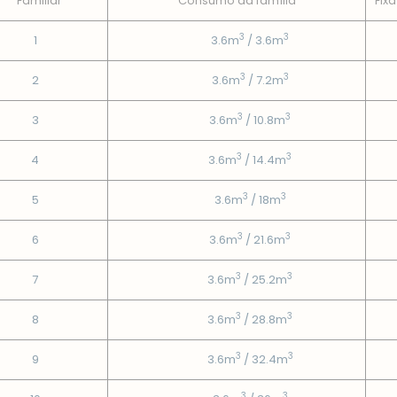
Familiar
Consumo da famí­lia
Fixa
3
3
1
3.6m
/ 3.6m
3
3
2
3.6m
/ 7.2m
3
3
3
3.6m
/ 10.8m
3
3
4
3.6m
/ 14.4m
3
3
5
3.6m
/ 18m
3
3
6
3.6m
/ 21.6m
3
3
7
3.6m
/ 25.2m
3
3
8
3.6m
/ 28.8m
3
3
9
3.6m
/ 32.4m
3
3