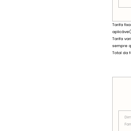
Tarifa fi
aplicável)
Tarifa va
sempre qu
Total da 
PREÇOS
Di
Fam