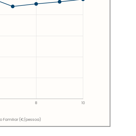
8
10
io Familiar (€/pessoa)