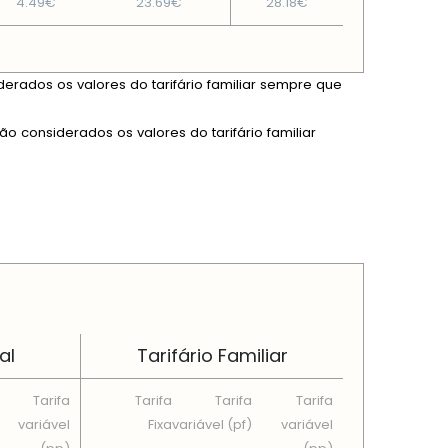
4.49€
23.69€
28.18€
derados os valores do tarifário familiar sempre que
ão considerados os valores do tarifário familiar
al
Tarifário Familiar
Tarifa
Tarifa
Tarifa
Tarifa
variável
Fixa
variável (pf)
variável