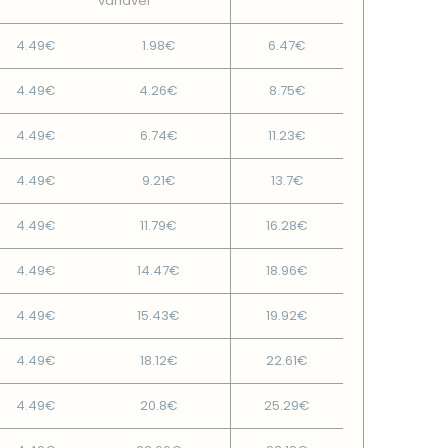
variável
4.49€
1.98€
6.47€
4.49€
4.26€
8.75€
4.49€
6.74€
11.23€
4.49€
9.21€
13.7€
4.49€
11.79€
16.28€
4.49€
14.47€
18.96€
4.49€
15.43€
19.92€
4.49€
18.12€
22.61€
4.49€
20.8€
25.29€