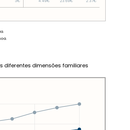
3€
4.49€
23.69€
2.37€
ia.
soa.
s diferentes dimensões familiares