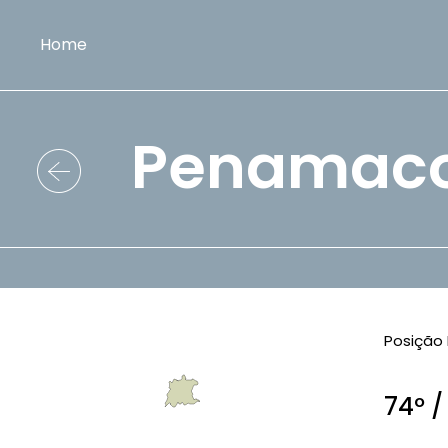
Home
Penamac
Posição 
74º /