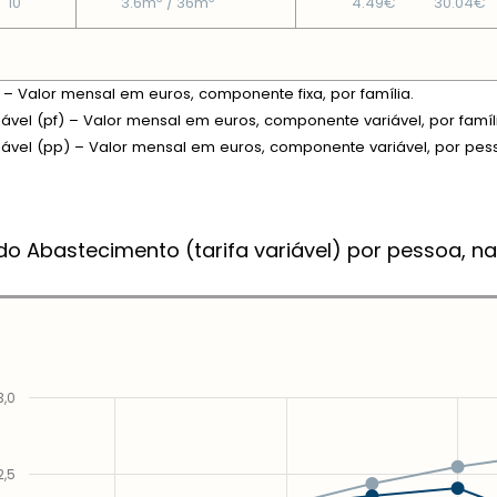
10
3.6m
/ 36m
4.49€
30.04€
xa – Valor mensal em euros, componente fixa, por família.
riável (pf) – Valor mensal em euros, componente variável, por famíl
riável (pp) – Valor mensal em euros, componente variável, por pes
do Abastecimento (tarifa variável) por pessoa, na
3,0
2,5