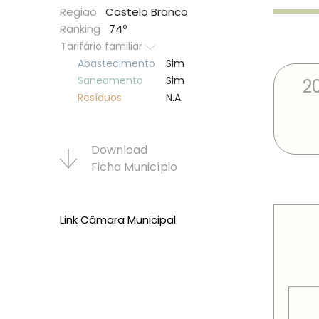
Região
Castelo Branco
Ranking
74º
Tarifário familiar
Abastecimento
Sim
Saneamento
Sim
2
Resí­duos
N.A.
Download
Ficha Municí­pio
PREÇOS
Link Câmara Municipal