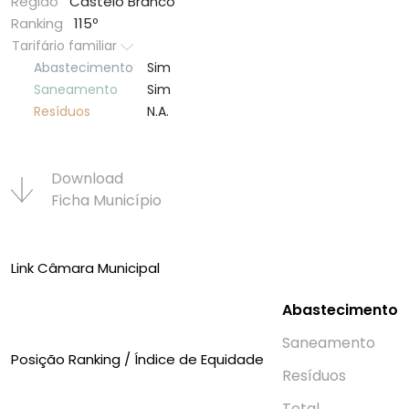
Região
Castelo Branco
Ranking
115º
Tarifário familiar
Abastecimento
Sim
Saneamento
Sim
Resí­duos
N.A.
Download
Ficha Municí­pio
Link Câmara Municipal
Abastecimento
Saneamento
Posição Ranking / Índice de Equidade
Resí­duos
Total