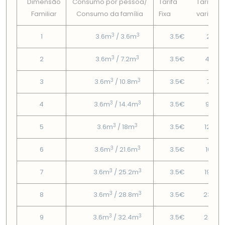
Dimensão
Consumo por pessoa/
Tarifa
Tarifa
Familiar
Consumo da famí­lia
Fixa
variável
3
3
1
3.6m
/ 3.6m
3.5€
2.12€
3
3
2
3.6m
/ 7.2m
3.5€
4.49€
3
3
3
3.6m
/ 10.8m
3.5€
7.01€
3
3
4
3.6m
/ 14.4m
3.5€
9.53€
3
3
5
3.6m
/ 18m
3.5€
12.63
3
3
6
3.6m
/ 21.6m
3.5€
16.21€
3
3
7
3.6m
/ 25.2m
3.5€
19.79
3
3
8
3.6m
/ 28.8m
3.5€
23.37
3
3
9
3.6m
/ 32.4m
3.5€
28.77