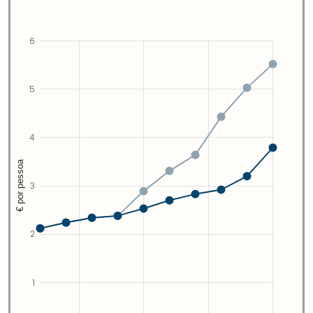
6
5
4
€ por pessoa
3
2
1