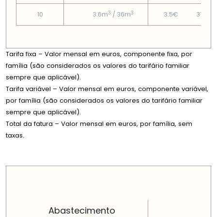
3
3
10
3.6m
/ 36m
3.5€
37.92
Tarifa fixa – Valor mensal em euros, componente fixa, por
família (são considerados os valores do tarifário familiar
sempre que aplicável).
Tarifa variável – Valor mensal em euros, componente variável,
por família (são considerados os valores do tarifário familiar
sempre que aplicável).
Total da fatura – Valor mensal em euros, por família, sem
taxas.
PREÇOS EM CADA DIMENSÃO FAMILIAR
Abastecimento