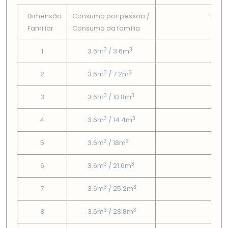
Dimensão
Consumo por pessoa /
Tarif
Familiar
Consumo da famí­lia
Fix
3
3
1
3.6m
/ 3.6m
3.5
3
3
2
3.6m
/ 7.2m
3.5
3
3
3
3.6m
/ 10.8m
3.5
3
3
4
3.6m
/ 14.4m
3.5
3
3
5
3.6m
/ 18m
3.5
3
3
6
3.6m
/ 21.6m
3.5
3
3
7
3.6m
/ 25.2m
3.5
3
3
8
3.6m
/ 28.8m
3.5