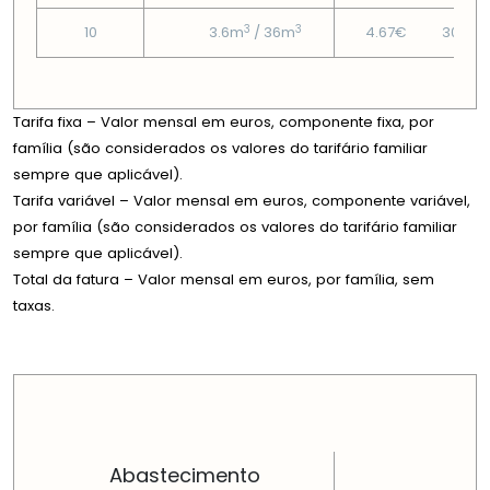
3
3
10
3.6m
/ 36m
4.67€
30.94
Tarifa fixa – Valor mensal em euros, componente fixa, por
família (são considerados os valores do tarifário familiar
sempre que aplicável).
Tarifa variável – Valor mensal em euros, componente variável,
por família (são considerados os valores do tarifário familiar
sempre que aplicável).
Total da fatura – Valor mensal em euros, por família, sem
taxas.
PREÇOS EM CADA DIMENSÃO FAMILIAR
Abastecimento