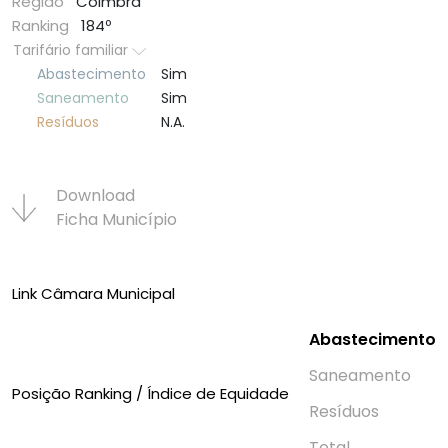
Região
Coimbra
Ranking
184º
Tarifário familiar
Abastecimento
Sim
Saneamento
Sim
Resí­duos
N.A.
Download
Ficha Municí­pio
Link Câmara Municipal
Abastecimento
Saneamento
Posição Ranking / Índice de Equidade
Resí­duos
Total