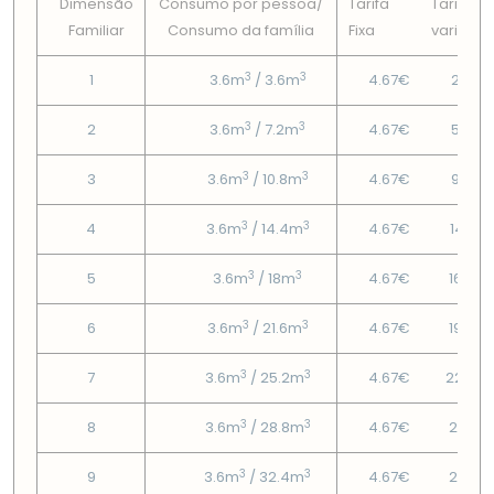
Dimensão
Consumo por pessoa/
Tarifa
Tarifa
Familiar
Consumo da famí­lia
Fixa
variável
3
3
1
3.6m
/ 3.6m
4.67€
2.05€
3
3
2
3.6m
/ 7.2m
4.67€
5.56€
3
3
3
3.6m
/ 10.8m
4.67€
9.98€
3
3
4
3.6m
/ 14.4m
4.67€
14.41€
3
3
5
3.6m
/ 18m
4.67€
16.85
3
3
6
3.6m
/ 21.6m
4.67€
19.67
3
3
7
3.6m
/ 25.2m
4.67€
22.49
3
3
8
3.6m
/ 28.8m
4.67€
25.31
3
3
9
3.6m
/ 32.4m
4.67€
28.13