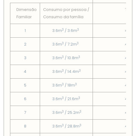
Dimensão
Consumo por pessoa /
Tarif
Familiar
Consumo da famí­lia
Fix
3
3
1
3.6m
/ 3.6m
4.67
3
3
2
3.6m
/ 7.2m
4.67
3
3
3
3.6m
/ 10.8m
4.67
3
3
4
3.6m
/ 14.4m
4.67
3
3
5
3.6m
/ 18m
4.67
3
3
6
3.6m
/ 21.6m
4.67
3
3
7
3.6m
/ 25.2m
4.67
3
3
8
3.6m
/ 28.8m
4.67