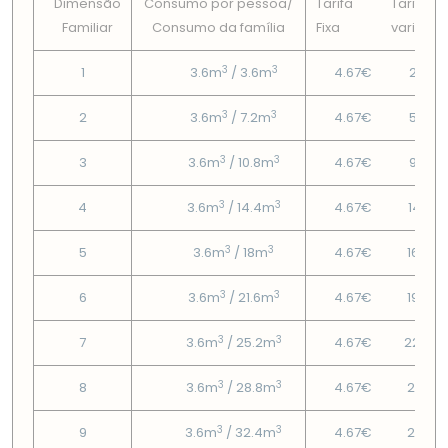
Dimensão
Consumo por pessoa/
Tarifa
Tarifa
Familiar
Consumo da famí­lia
Fixa
variável
3
3
1
3.6m
/ 3.6m
4.67€
2.05€
3
3
2
3.6m
/ 7.2m
4.67€
5.56€
3
3
3
3.6m
/ 10.8m
4.67€
9.98€
3
3
4
3.6m
/ 14.4m
4.67€
14.41€
3
3
5
3.6m
/ 18m
4.67€
16.85
3
3
6
3.6m
/ 21.6m
4.67€
19.67
3
3
7
3.6m
/ 25.2m
4.67€
22.49
3
3
8
3.6m
/ 28.8m
4.67€
25.31
3
3
9
3.6m
/ 32.4m
4.67€
28.13