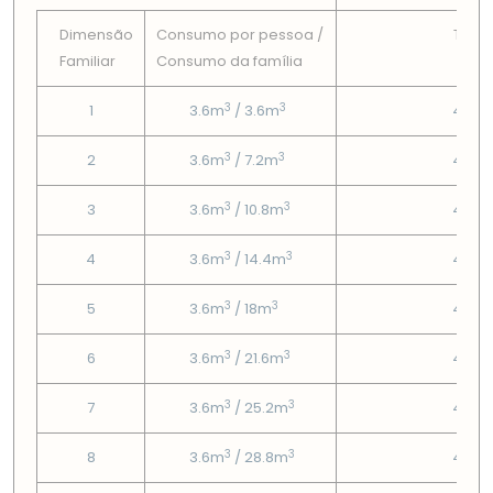
Dimensão
Consumo por pessoa /
Tarif
Familiar
Consumo da famí­lia
Fix
3
3
1
3.6m
/ 3.6m
4.67
3
3
2
3.6m
/ 7.2m
4.67
3
3
3
3.6m
/ 10.8m
4.67
3
3
4
3.6m
/ 14.4m
4.67
3
3
5
3.6m
/ 18m
4.67
3
3
6
3.6m
/ 21.6m
4.67
3
3
7
3.6m
/ 25.2m
4.67
3
3
8
3.6m
/ 28.8m
4.67