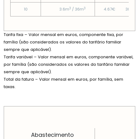
3
3
10
3.6m
/ 36m
4.67€
30.94
Tarifa fixa – Valor mensal em euros, componente fixa, por
família (são considerados os valores do tarifário familiar
sempre que aplicável).
Tarifa variável – Valor mensal em euros, componente variável,
por família (são considerados os valores do tarifário familiar
sempre que aplicável).
Total da fatura – Valor mensal em euros, por família, sem
taxas.
PREÇOS EM CADA DIMENSÃO FAMILIAR
Abastecimento