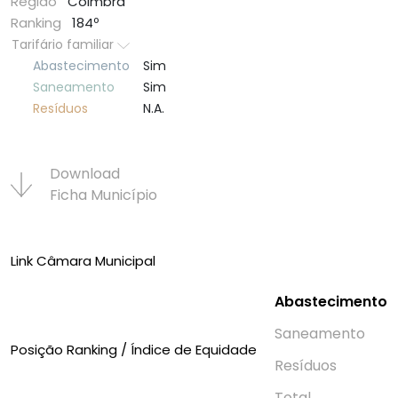
Região
Coimbra
Ranking
184º
Tarifário familiar
Abastecimento
Sim
Saneamento
Sim
Resí­duos
N.A.
Download
Ficha Municí­pio
Link Câmara Municipal
Abastecimento
Saneamento
Posição Ranking / Índice de Equidade
Resí­duos
Total